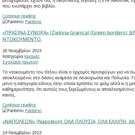
μεταχειριστεί; Εχουν δει, η σκηνοθέτης δηλαδή, η ΕΥΑ ΝΑΘΕΝΑ, τ
που ενυπάρχει στο βιβλίο.
Continue reading
Pantimo
«ΠΡΑΣΙΝΑ ΣΥΝΟΡΑ» (Zielona Granica) (Green borders):
ΝΤΟΚΟΥΜΕΝΤΟ.
26 Νοεμβρίου 2023
Κατηγορία
Κριτικές
Σχολίασε πρώτος!
Το ντοκουμέντο του τίτλου είναι ο ερχομός προσφύγων για να 
αποκλεισμένοι στο δάσος ανάμεσα σε Λευκορωσία και Πολωνία. Το 
μόνο η κατηγορία είδους στην οποία εμπίπτει το φιλμ αλλά κι η μ
καθημερινότητα, ότι αυτούς τους ξεριζωμένους κι αποκλεισμένους 
κανείς.
Continue reading
Pantimo
«ΝΑΠΟΛΕΩΝ» (Napoleon): ΟΛΑ ΠΛΟΥΣΙΑ, ΟΛΑ ΕΛΛΙΠΗ, ΑΛΛ
24 Νοεμβρίου 2023