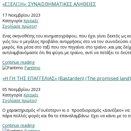
«ΕΞΕΛΙΞΗ»: ΣΥΝΑΙΣΘΗΜΑΤΙΚΕΣ ΑΛΗΘΕΙΕΣ
17 Νοεμβρίου 2023
Κατηγορία
Κριτικές
Σχολίασε πρώτος!
Ενας σκηνοθέτης του κινηματογράφου, που έχει γίνει δεκτός ως κ
γιός του ο μεγάλος προβάλει αντιρρήσεις στο να τον συνοδεύσει σ
μικρός. Και μέσα στο ταξί που τον πηγαίνει στο τραίνο ,και μας δ
αντιλαμβανόμαστε ότι θα φύγει με τραίνο, αντί να πετάξει το δεύ
Continue reading
Pantimo
«Η ΓΗ ΤΗΣ ΕΠΑΓΓΕΛΙΑΣ» (Bastarden) (The promised lan
05 Νοεμβρίου 2023
Κατηγορία
Κριτικές
Σχολίασε πρώτος!
Ο χαρακτηρισμός «Γουέστερν» κι ο
προσδιορισμός «Δανέζικο» να δ
πάρα πολλές φορές και θα το επαναλαμβάνω: Εχει να κάνει με το
Continue reading
Pantimo