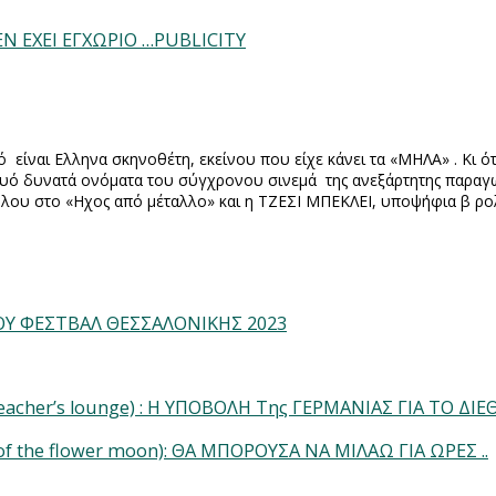
ΕΝ ΕΧΕΙ ΕΓΧΩΡΙΟ …PUBLICITY
τό
είναι Ελληνα σκηνοθέτη, εκείνου που είχε κάνει τα «ΜΗΛΑ» . Κι ό
ς δυό δυνατά ονόματα του σύγχρονου σινεμά
της ανεξάρτητης παρα
ρόλου στο «Ηχος από μέταλλο» και η ΤΖΕΣΙ ΜΠΕΚΛΕΙ, υποψήφια β ρ
ΤΟΥ ΦΕΣΤΒΑΛ ΘΕΣΣΑΛΟΝΙΚΗΣ 2023
acher’s lounge) : Η ΥΠΟΒΟΛΗ Της ΓΕΡΜΑΝΙΑΣ ΓΙΑ ΤΟ ΔΙΕ
f the flower moon): ΘΑ ΜΠΟΡΟΥΣΑ ΝΑ ΜΙΛΑΩ ΓΙΑ ΩΡΕΣ ..