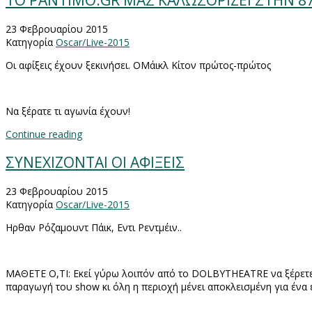
TO PANTIMO.GR ΜΑΣ ΚΑΛΩΣΟΡΙΖΕΙ ΣΤΗΝ 
23 Φεβρουαρίου 2015
Κατηγορία
Oscar/Live-2015
Οι αφίξεις έχουν ξεκινήσει. ΟΜάικλ Κίτον πρώτος-πρώτος
Να ξέρατε τι αγωνία έχουν!
Continue reading
ΣΥΝΕΧΙΖΟΝΤΑΙ ΟΙ ΑΦΙΞΕΙΣ
23 Φεβρουαρίου 2015
Κατηγορία
Oscar/Live-2015
Ηρθαν Ρόζαμουντ Πάικ, Εντι Ρεντμέιν..
ΜΑΘΕΤΕ Ο,ΤΙ: Εκεί γύρω λοιπόν από το
DOLBY
THEATRE
να ξέρετ
παραγωγή του
show
κι όλη η περιοχή μένει αποκλεισμένη για έν