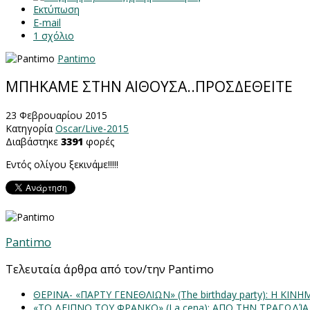
Εκτύπωση
E-mail
1
σχόλιο
Pantimo
ΜΠΗΚΑΜΕ ΣΤΗΝ ΑΙΘΟΥΣΑ..ΠΡΟΣΔΕΘΕΙΤΕ
23 Φεβρουαρίου 2015
Κατηγορία
Oscar/Live-2015
Διαβάστηκε
3391
φορές
Εντός ολίγου ξεκινάμε!!!!!
Pantimo
Τελευταία άρθρα από τον/την Pantimo
ΘΕΡΙΝΑ- «ΠΑΡΤΥ ΓΕΝΕΘΛΙΩΝ» (The birthday party): H K
«ΤΟ ΔΕΙΠΝΟ ΤΟΥ ΦΡΑΝΚΟ» (La cena): ΑΠΟ ΤΗΝ ΤΡΑΓΩΔΊ