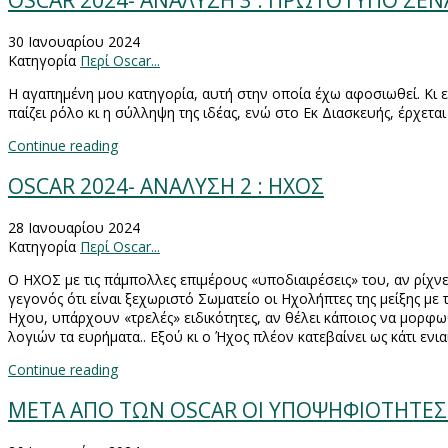
OSCAR 2024- AΝΑΛΥΣΗ 3 : ΠΡΩΤΟΤΥΠΟ ΣΕΝ
30 Ιανουαρίου 2024
Κατηγορία
Περί Oscar...
Η αγαπημένη μου κατηγορία, αυτή στην οποία έχω αφοσιωθεί. Κι 
παίζει ρόλο κι η σύλληψη της ιδέας, ενώ στο Εκ Διασκευής, έρχεται 
Continue reading
OSCAR 2024- ΑΝΑΛΥΣΗ 2 : ΗΧΟΣ
28 Ιανουαρίου 2024
Κατηγορία
Περί Oscar...
Ο ΗΧΟΣ με τις πάμπολλες επιμέρους «υποδιαιρέσεις» του, αν ρίχνει
γεγονός ότι είναι ξεχωριστό Σωματείο οι Ηχολήπτες της μείξης μ
Ηχου, υπάρχουν «τρελές» ειδικότητες, αν θέλει κάποιος να μορφωθ
λογιών τα ευρήματα.. Εξού κι ο Ήχος πλέον κατεβαίνει ως κάτι ενι
Continue reading
META AΠΟ ΤΩΝ OSCAR ΟΙ ΥΠΟΨΗΦΙΟΤΗΤΕΣ