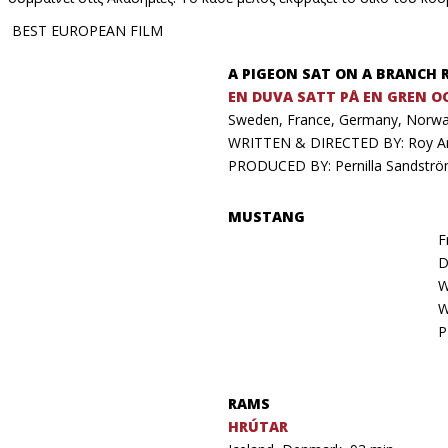
BEST EUROPEAN FILM
A PIGEON SAT ON A BRANCH 
EN DUVA SATT PÅ EN GREN O
Sweden, France, Germany, Norwa
WRITTEN & DIRECTED BY: Roy 
PRODUCED BY: Pernilla Sandstr
MUSTANG
F
D
W
W
P
RAMS
HRÚTAR