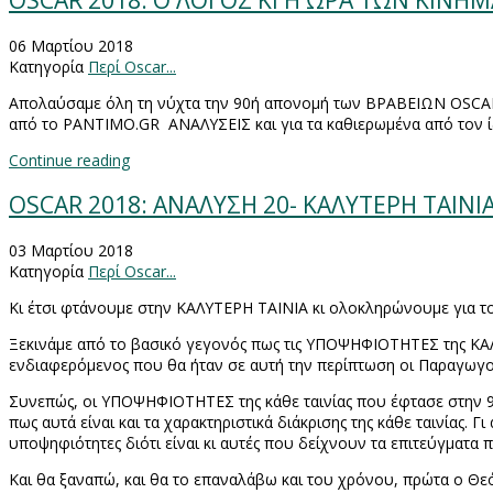
OSCAR 2018: Ο ΛΟΓΟΣ ΚΙ Η ΩΡΑ ΤΩΝ ΚΙΝΗ
06 Μαρτίου 2018
Κατηγορία
Περί Oscar...
Απολαύσαμε όλη τη νύχτα την 90ή απονομή των ΒΡΑΒΕΙΩΝ
OSCA
από το
PANTIMO
.
GR
ΑΝΑΛΥΣΕΙΣ και για τα καθιερωμένα από το
Continue reading
OSCAR 2018: ΑΝΑΛΥΣΗ 20- ΚΑΛΥΤΕΡΗ ΤΑΙΝΙ
03 Μαρτίου 2018
Κατηγορία
Περί Oscar...
Κι έτσι φτάνουμε στην ΚΑΛΥΤΕΡΗ ΤΑΙΝΙΑ κι ολοκληρώνουμε για το
Ξεκινάμε από το βασικό γεγονός πως τις ΥΠΟΨΗΦΙΟΤΗΤΕΣ της ΚΑΛΥΤ
ενδιαφερόμενος που θα ήταν σε αυτή την περίπτωση οι Παραγωγο
Συνεπώς, οι ΥΠΟΨΗΦΙΟΤΗΤΕΣ της κάθε ταινίας που έφτασε στην 9
πως αυτά είναι και τα χαρακτηριστικά διάκρισης της κάθε ταινίας. Γι
υποψηφιότητες διότι είναι κι αυτές που δείχνουν τα επιτεύγματα
Και θα ξαναπώ, και θα το επαναλάβω και του χρόνου, πρώτα ο Θ