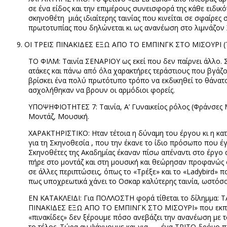
σε ένα είδος και την επιμέρους συνεισφορά της κάθε ειδικ
σκηνοθέτη
μιάς ιδιαίτερης ταινίας που κινείται σε σφαίρ
πρωτοτυπίας που δηλώνεται κι ως ανανέωση στο λιμνάζον
ΟΙ ΤΡΕΙΣ ΠΙΝΑΚΙΔΕΣ ΕΞΩ ΑΠΟ ΤΟ ΕΜΠΙΝΓΚ ΣΤΟ ΜΙΣΟΥΡΙ (
ΤΟ ΦΙΛΜ: Ταινία ΣΕΝΑΡΙΟΥ ως εκεί που δεν παίρνει άλλο. 
ατάκες και πάνω από όλα χαρακτήρες τεράστιους που βγά
βρίσκει ένα πολύ πρωτότυπο τρόπο να εκδικηθεί το θάνατο
ασχολήθηκαν να βρουν οι αρμόδιοι φορείς.
ΥΠΟΨΗΦΙΟΤΗΤΕΣ 7: Ταινία, Α’ Γυναικείος ρόλος (Φράνσες 
Μοντάζ, Μουσική.
ΧΑΡΑΚΤΗΡΙΣΤΙΚΟ: Ηταν τέτοια η δύναμη του έργου κι η κατ
για τη Σκηνοθεσία , που την έκανε το ίδιο πρόσωπο που έγ
Σκηνοθέτες της Ακαδημίας έκαναν πίσω απέναντι στο έργο αυ
πήρε στο μοντάζ και στη μουσική και θεώρησαν προφανώς ό
σε άλλες περιπτώσεις, όπως το «Τρέξε» και το «
Ladybird
» π
πως υποχρεωτικά χάνει το Οσκαρ καλύτερης ταινία, ωστόσο
ΕΝ ΚΑΤΑΚΛΕΙΔΙ: Για ΠΟΛΛΟΣΤΗ φορά τίθεται το δίλημμα: Τ
ΠΙΝΑΚΙΔΕΣ ΕΞΩ ΑΠΟ ΤΟ ΕΜΠΙΝΓΚ ΣΤΟ ΜΙΣΟΥΡΙ» που εκπροσ
«πινακίδες» δεν ξέρουμε πόσο ανεβάζει την ανανέωση με τ
το τέλος. Τώρα αν ψάχνουμε και για ….
ένα ΤΡΙΤΟ δρόμο πρ