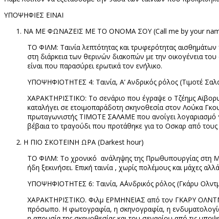
ΥΠΟΨΗΦΙΕΣ ΕΙΝΑΙ
ΝΑ ΜΕ ΦΩΝΑΖΕΙΣ ΜΕ ΤΟ ΟΝΟΜΑ ΣΟΥ (
Call
me
by
your
na
TO
ΦΙΛΜ: Ταινία λεπτότητας και τρυφερότητας αισθημάτων π
στη διάρκεια των θερινών διακοπών με την οικογένεια του 
είναι που παρασύρει ερωτικά τον ενήλικο.
ΥΠΟΨΗΦΙΟΤΗΤΕΣ 4: Ταινία, Α’ Ανδρικός ρόλος (Τιμοτέ Σαλ
ΧΑΡΑΚΤΗΡΙΣΤΙΚΟ: Το σενάριο που έγραψε ο Τζέημς Αϊβορυ
καταλήγει σε ετοιμοπαράδοτη σκηνοθεσία στον Λούκα Γκουα
πρωταγωνιστής ΤΙΜΟΤΕ ΣΑΛΑΜΕ που ανοίγει λογαριασμό 
βέβαια το τραγούδι που προτάθηκε για το Οσκαρ από τους
Η ΠΙΟ ΣΚΟΤΕΙΝΗ ΩΡΑ (
Darkest
hour
)
TO
ΦΙΛΜ: Το χρονικό
ανάληψης της Πρωθυπουργίας στη Με
ήδη ξεκινήσει. Επική ταινία , χωρίς πολέμους και μάχες α
ΥΠΟΨΗΦΙΟΤΗΤΕΣ 6: Ταινία, Α΄Ανδρικός ρόλος (Γκάρυ Ολντ
ΧΑΡΑΚΤΗΡΙΣΤΙΚΟ. Φιλμ ΕΡΜΗΝΕΙΑΣ από τον ΓΚΑΡΥ ΟΛΝΤΜ
πρόσωπο. Η φωτογραφία, η σκηνογραφία, η ενδυματολογία 
η απουσία της σκηνοθεσίας και του σεναρίου από τις υποψη