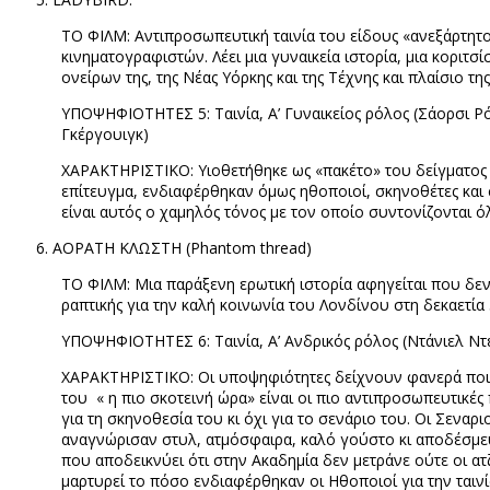
ΤΟ ΦΙΛΜ: Αντιπροσωπευτική ταινία του είδους «ανεξάρτητο
κινηματογραφιστών. Λέει μια γυναικεία ιστορία, μια κοριτ
ονείρων της, της Νέας Υόρκης και της Τέχνης και πλαίσιο τη
ΥΠΟΨΗΦΙΟΤΗΤΕΣ 5: Ταινία, Α’ Γυναικείος ρόλος (Σάορσι Ρό
Γκέργουιγκ)
ΧΑΡΑΚΤΗΡΙΣΤΙΚΟ: Υιοθετήθηκε ως «πακέτο» του δείγματος «
επίτευγμα, ενδιαφέρθηκαν όμως ηθοποιοί, σκηνοθέτες και
είναι αυτός ο χαμηλός τόνος με τον οποίο συντονίζονται όλ
ΑΟΡΑΤΗ ΚΛΩΣΤΗ (
Phantom thread)
TO
ΦΙΛΜ: Μια παράξενη ερωτική ιστορία αφηγείται που δεν 
ραπτικής για την καλή κοινωνία του Λονδίνου στη δεκαετί
ΥΠΟΨΗΦΙΟΤΗΤΕΣ 6: Ταινία, Α’ Ανδρικός ρόλος (Ντάνιελ Ντέ
ΧΑΡΑΚΤΗΡΙΣΤΙΚΟ: Οι υποψηφιότητες δείχνουν φανερά ποιοι 
του
« η πιο σκοτεινή ώρα» είναι οι πιο αντιπροσωπευτικές
για τη σκηνοθεσία του κι όχι για το σενάριο του. Οι Σεναρ
αναγνώρισαν στυλ, ατμόσφαιρα, καλό γούστο κι αποδέσμευ
που αποδεικνύει ότι στην Ακαδημία δεν μετράνε ούτε οι ατζ
μαρτυρεί το πόσο ενδιαφέρθηκαν οι Ηθοποιοί για την ταινία