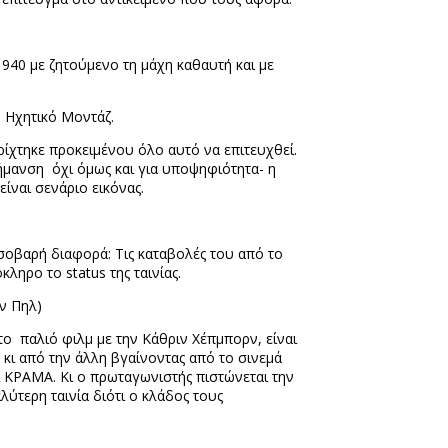
1940 με ζητούμενο τη μάχη καθαυτή και με
 Ηχητικό Μοντάζ.
ρίχτηκε προκειμέν
o
υ όλο αυτό να επιτευχθεί.
σήμανση
όχι όμως και για υποψηφιότητα- η
ίναι σενάριο εικόνας.
α σοβαρή διαφορά: Τις καταβολές του από το
λόκληρο το
status
της ταινίας.
ν Πηλ)
 το
παλιό φιλμ με την Κάθριν Χέπμπορν, είναι
 κι από την άλλη βγαίνοντας από το σινεμά
ι ΚΡΑΜΑ. Κι ο πρωταγωνιστής πιστώνεται την
λύτερη ταινία διότι ο κλάδος τους