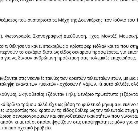
θεάματος που αναπαριστά τα Μάχη της Δουνκέρκης
τον Ιούνιο του 
, Φωτογραφία, Σκηνογραφική Διεύθυνση, Ηχος, Μοντάζ, Μουσική,
ο τι θέλησε να κάνει επακριβώς ο Κρίστοφερ Νόλαν και το που στη
σπερνούν το σενάριο διότι ως είδος σεναρίου προσφέρεται για επι
α για να δίνουν ανθρώπινη προέκταση στις πολεμικές επιχειρήσεις, ε
νίζονται στις νεανικές ταινίες των αρκετών τελευταίων ετών, με μι
ατάληψη έναντι των «μεικτών» σχέσεων ή γάμων. Κι αυτό αλλάζει ο
λούγυα), Σκηνοθεσία( Τζόρνταν Πηλ), Σενάριο πρωτότυπο (Τζόρντα
κά θρίλερ τρόμου αλλά είχε ως βάση το φυλετικό μήνυμα κι εκείνο
ες ισορροπίες που κρατούν το είδος θρίλερ ως την τελευταία στιγμή
γνώριση σεναριογραφικών και σκηνοθετικών ικανοτήτων που γίνοντα
απούν κι αυτοί οι οποίοι ψηφίζουν στις υποψηφιότητες μόνο για κα
ται από σχετικό βραβείο.