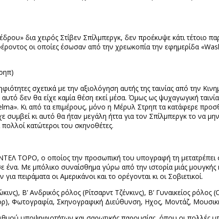
έδρου» δια χειρός Στίβεν Σπίλμπεργκ, δεν προέκυψε κάτι τέτοιο πα
έροντος οι οποίες έσωσαν από την χρεωκοπία την εφημερίδα «
Was
ρηπ)
ότητες σχετικά με την αξιολόγηση αυτής της ταινίας από την Κινη
μ αυτό δεν θα είχε καμία θέση εκεί μέσα. Όμως ως ψυχαγωγική ταιν
elma
». Κι από τα επιμέρους, μόνο η Μέρυλ Στρηπ τα κατάφερε προσ
ίχε συμβεί κι αυτό θα ήταν μεγάλη ήττα για τον Σπίλμπεργκ το να μη
 πολλοί κατώτεροι του σκηνοθέτες.
ΝΤΕΛ ΤΟΡΟ, ο οποίος την προσωπική του υπογραφή τη μετατρέπει 
 σε ένα. Με μπόλικο συναίσθημα γύρω από την ιστορία μιάς μουγκή
ια πειράματα οι Αμερικάνοι και το ορέγονται κι οι Σοβιετικοί.
ινς), Β’ Ανδρικός ρόλος (Ρίτσαρντ Τζένκινς), Β’ Γυναικείος ρόλος 
ορ), Φωτογραφία, Σκηνογραφική Διεύθυνση, Ηχος, Μοντάζ, Μουσική
ριθμού υποψηφιοτήτων και σαρωτικής παρουσίας
όπου οι πολλές υ