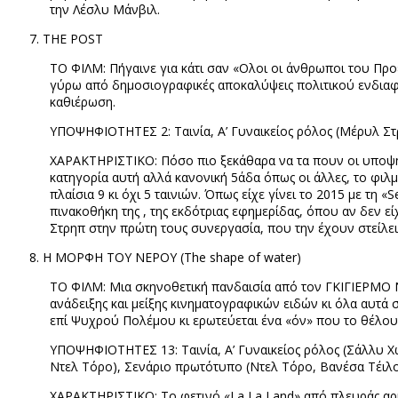
την Λέσλυ Μάνβιλ.
ΤΗΕ
POST
ΤΟ ΦΙΛΜ: Πήγαινε για κάτι σαν «Ολοι οι άνθρωποι του Προ
γύρω από δημοσιογραφικές αποκαλύψεις πολιτικού ενδιαφ
καθιέρωση.
ΥΠΟΨΗΦΙΟΤΗΤΕΣ 2: Ταινία, Α’ Γυναικείος ρόλος (Μέρυλ Στ
ΧΑΡΑΚΤΗΡΙΣΤΙΚΟ: Πόσο πιο ξεκάθαρα να τα πουν οι υποψηφι
κατηγορία αυτή αλλά κανονική 5άδα όπως οι άλλες, το φιλ
πλαίσια 9 κι όχι 5 ταινιών. Όπως είχε γίνει το 2015 με τη «
S
πινακοθήκη της , της εκδότριας εφημερίδας, όπου αν δεν ε
Στρηπ στην πρώτη τους συνεργασία, που την έχουν στείλει
Η ΜΟΡΦΗ ΤΟΥ ΝΕΡΟΥ
(The shape of water)
ΤΟ ΦΙΛΜ: Μια σκηνοθετική πανδαισία από τον ΓΚΙΓΙΕΡΜΟ 
ανάδειξης και μείξης κινηματογραφικών ειδών κι όλα αυτά
επί Ψυχρού Πολέμου κι ερωτεύεται ένα «όν» που το θέλουν γ
ΥΠΟΨΗΦΙΟΤΗΤΕΣ 13: Ταινία, Α’ Γυναικείος ρόλος (Σάλλυ Χώκ
Ντελ Τόρο), Σενάριο πρωτότυπο (Ντελ Τόρο, Βανέσα Τέιλ
ΧΑΡΑΚΤΗΡΙΣΤΙΚΟ: Το φετινό «
La
La
Land
» από πλευράς α