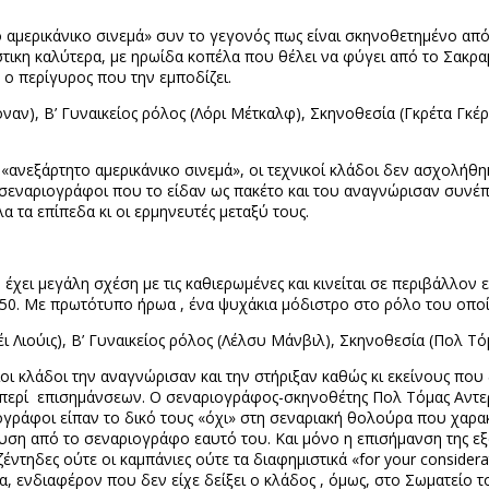
 αμερικάνικο σινεμά» συν το γεγονός πως είναι σκηνοθετημένο από
σίστικη καλύτερα, με ηρωίδα κοπέλα που θέλει να φύγει από το Σακρ
ς ο περίγυρος που την εμποδίζει.
ναν), Β’ Γυναικείος ρόλος (Λόρι Μέτκαλφ), Σκηνοθεσία (Γκρέτα Γκέ
ανεξάρτητο αμερικάνικο σινεμά», οι τεχνικοί κλάδοι δεν ασχολήθη
 σεναριογράφοι που το είδαν ως πακέτο και του αναγνώρισαν συνέπ
α τα επίπεδα κι οι ερμηνευτές μεταξύ τους.
έχει μεγάλη σχέση με τις καθιερωμένες και κινείται σε περιβάλλον
α 50. Με πρωτότυπο ήρωα , ένα ψυχάκια μόδιστρο στο ρόλο του οποί
ι Λιούις), Β’ Γυναικείος ρόλος (Λέλσυ Μάνβιλ), Σκηνοθεσία (Πολ Τ
κλάδοι την αναγνώρισαν και την στήριξαν καθώς κι εκείνους που δε
 περί
επισημάνσεων. Ο σεναριογράφος-σκηνοθέτης Πολ Τόμας Αντε
ιογράφοι είπαν το δικό τους «όχι» στη σεναριακή θολούρα που χαρακ
ση από το σεναριογράφο εαυτό του. Και μόνο η επισήμανση της ε
έντηδες ούτε οι καμπάνιες ούτε τα διαφημιστικά «
for
your
considera
, ενδιαφέρον που δεν είχε δείξει ο κλάδος , όμως, στο Σωματείο το