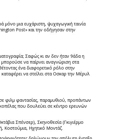
ρά μόνο μια ευχάριστη, ψυχαγωγική ταινία
hington
Post
» και την οδήγησαν στην
ματογραφία; Σαφώς κι αν δεν ήταν 9άδα η
ία μπορούσε να παίρνει αναγνώριση στα
θέτοντας ένα διαφορετικό ρόλο στην
ν καταφέρει να στείλει στα Οσκαρ την Μέρυλ
σε φιλμ φαντασίας, παραμυθιού, προπάντων
ς κοπέλας που δουλεύει σε κέντρο ερευνών
(Οκτάβια Σπένσερ), Σκηνοθεσία (Γκιγιέρμο
, Κοστούμια, Ηχητικό Μοντάζ.
ποψηφιότητες δηλώνουν την απόλυτη ένταξη