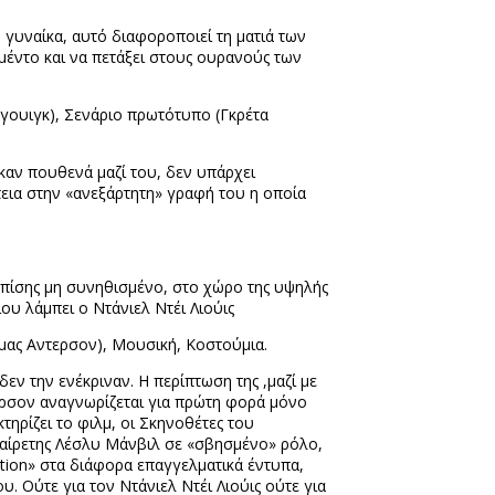
 γυναίκα, αυτό διαφοροποιεί τη ματιά των
αμέντο και να πετάξει στους ουρανούς των
ργουιγκ), Σενάριο πρωτότυπο (Γκρέτα
καν πουθενά μαζί του, δεν υπάρχει
εια στην «ανεξάρτητη» γραφή του η οποία
 επίσης μη συνηθισμένο, στο χώρο της υψηλής
ου λάμπει ο Ντάνιελ Ντέι Λιούις
όμας Αντερσον), Μουσική, Κοστούμια.
ν την ενέκριναν. Η περίπτωση της ,μαζί με
ρσον αναγνωρίζεται για πρώτη φορά μόνο
τηρίζει το φιλμ, οι Σκηνοθέτες του
ξαίρετης Λέσλυ Μάνβιλ σε «σβησμένο» ρόλο,
tion
» στα διάφορα επαγγελματικά έντυπα,
υ. Ούτε για τον Ντάνιελ Ντέι Λιούις ούτε για