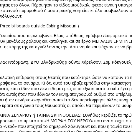
ότητας στο όλον. Πέρσι ήταν το είδος μιούζικαλ, φέτος είναι η υπ
ες σκοτεινού παραμυθιού ή μυστηριακής γοητείας κι όλα συμβάλλουν
 Χόλυγουντ.
Three
billboards
outside
Ebbing
Missouri
)
Σεναρίου που περιλαμβάνει θέμα, υπόθεση, γράψιμο διαφορετικό πά
ζουν μεγάλους ρόλους και καταλήγει και σε έργο ΜΕΓΑΛΩΝ ΕΡΜΗΝΕΙ
 της κόρης της καταγγέλλοντας την
Αστυνομία και ψάχνοντας να βρ
Μακ Ντόρμαντ), ΔΥΟ Β΄Ανδρικούς (Γούντυ Χάρελσον, Σαμ Ρόκγουελ
αλυτική επίδραση στους θεατές που κατάκτησε ώστε να κοπούν τα π
ραψε και το σενάριο. ΚΙ ότι αυτό του έβαζε εμπόδια στην κατάκτηση
τό, κάτι είδαν που δεν είδαμε εμείς οι απέξω κι αυτό το κάτι έχει
τι αυτές ήταν που έδιναν τον κινηματογραφικό ρυθμό στο υπέρλαμπ
ου ήταν σενάριο-σκηνοθεσία-πακέτο δεν παρείσφρησε άλλος κινημα
 κρατά σε αγωνία τους θαυμαστές οι οποίοι θα περιμένουν το μαύ
ΑΙΝΙΑ ΣΕΝΑΡΙΟΥ ή ΤΑΙΝΙΑ ΣΚΗΝΟΘΕΣΙΑΣ; Συνήθως κερδίζει το πρώτ
ωπεί το πρώτο και «Η ΜΟΡΦΗ ΤΟΥ ΝΕΡΟΥ» που αντιστοιχεί στο δ
ο «νερό» που επιζητεί το σημερινό Χόλυγουντ και που η ταινία του
ος τον… Οσκαρισμό, μόνο ένας τίτλος θα μπορούσε να καλύψει την 