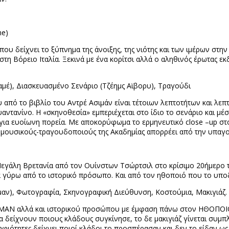
me
)
ου δείχνει το ξύπνημα της άνοιξης, της νιότης και των ιμέρων στη
στη Βόρειο Ιταλία. Ξεκινά με ένα κορίτσι αλλά ο αληθινός έρωτας εκ
αμέ), Διασκευασμένο Σενάριο (Τζέημς Αϊβορυ), Τραγούδι
 από το βιβλίο του Αντρέ Ασιμάν είναι τέτοιων λεπτοτήτων και λ
ντανίνο. Η «σκηνοθεσία» εμπεριέχεται στο ίδιο το σενάριο και μέ
για ευοίωνη πορεία. Με αποκορύφωμα το ερμηνευτικό
close
–
up
στο
 μουσικούς-τραγουδοποιούς της Ακαδημίας απορρέει από την υπαγ
γάλη Βρετανία από τον Ουίνστων Τσώρτσιλ στο κρίσιμο 20ήμερο τ
λλά γύρω από το ιστορικό πρόσωπο. Και από τον ηθοποιό που το υπο
μαν), Φωτογραφία, Σκηνογραφική Διεύθυνση, Κοστούμια, Μακιγιάζ.
ΑΝ αλλά και ιστορικού προσώπου με έμφαση πάνω στον ΗΘΟΠΟΙΟ 
δείχνουν ποιους κλάδους συγκίνησε, το δε μακιγιάζ γίνεται συμπ
φιότητες δείχνει ποιοί κλάδοι το προσπέρασαν και δεν το είδαν ως