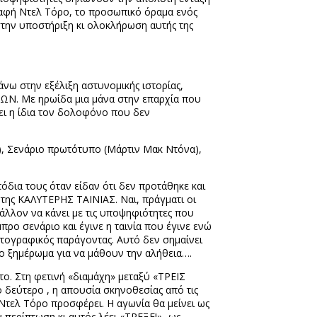
ογραφή Ντελ Τόρο, το προσωπικό όραμα ενός
 στην υποστήριξη κι ολοκλήρωση αυτής της
νω στην εξέλιξη αστυνομικής ιστορίας,
ΩΝ. Με ηρωίδα μια μάνα στην επαρχία που
ει η ίδια τον δολοφόνο που δεν
), Σενάριο πρωτότυπο (Μάρτιν Μακ Ντόνα),
όδια τους όταν είδαν ότι δεν προτάθηκε και
 της ΚΑΛΥΤΕΡΗΣ ΤΑΙΝΙΑΣ. Ναι, πράγματι οι
 μάλλον να κάνει με τις υποψηφιότητες που
ρο σενάριο και έγινε η ταινία που έγινε ενώ
τογραφικός παράγοντας. Αυτό δεν σημαίνει
ρο ξημέρωμα για να μάθουν την αλήθεια….
ο. Στη φετινή «διαμάχη» μεταξύ «ΤΡΕΙΣ
εύτερο , η απουσία σκηνοθεσίας από τις
 Ντελ Τόρο προσφέρει. Η αγωνία θα μείνει ως
περίπτωση κι αυτός λέει «ΤΡΕΞΕ!»- ως