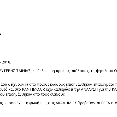
Α
 2018.
ΕΡΗΣ ΤΑΙΝΙΑΣ, κατ’ εξαίρεση προς τις υπόλοιπες, τις ψηφίζουν ΟΛ
ί.
άδα δείχνουν κι από ποιους κλάδους επισημάνθηκαν επιτεύγματα 
 αυτό και στο
PANTIMO
.
GR
έχω καθιερώσει την ΑΝΑΛΥΣΗ για την ΚΑΛ
 που επισημάνθηκαν από τους κλάδους.
εός, κι όσο έχω τη φωνή πως στις ΑΚΑΔΗΜΙΕΣ βραβεύονται ΕΡΓΑ κι
ν.