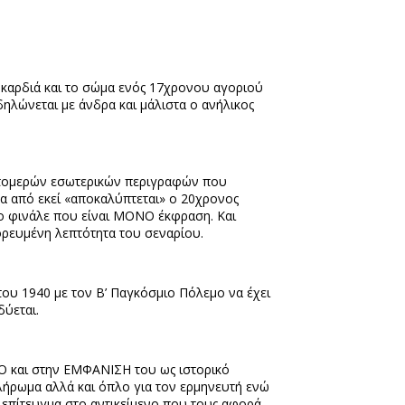
ν καρδιά και το σώμα ενός 17χρονου αγοριού
δηλώνεται με άνδρα και μάλιστα ο ανήλικος
επτομερών εσωτερικών περιγραφών που
σα από εκεί «αποκαλύπτεται» ο 20χρονος
 φινάλε που είναι ΜΟΝΟ έκφραση. Και
ορευμένη λεπτότητα του σεναρίου.
ου 1940 με τον Β’ Παγκόσμιο Πόλεμο να έχει
δύεται.
και στην ΕΜΦΑΝΙΣΗ του ως ιστορικό
λήρωμα αλλά και όπλο για τον ερμηνευτή ενώ
 επίτευγμα στο αντικείμενο που τους αφορά.