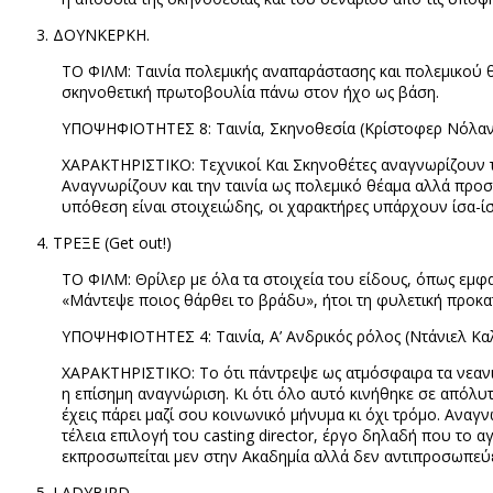
ΔΟΥΝΚΕΡΚΗ.
ΤΟ ΦΙΛΜ: Ταινία πολεμικής αναπαράστασης και πολεμικού 
σκηνοθετική πρωτοβουλία πάνω στον ήχο ως βάση.
ΥΠΟΨΗΦΙΟΤΗΤΕΣ 8: Ταινία, Σκηνοθεσία (Κρίστοφερ Νόλαν)
ΧΑΡΑΚΤΗΡΙΣΤΙΚΟ: Τεχνικοί Και Σκηνοθέτες αναγνωρίζουν τ
Αναγνωρίζουν και την ταινία ως πολεμικό θέαμα αλλά προ
υπόθεση είναι στοιχειώδης, οι χαρακτήρες υπάρχουν ίσα-ίσ
ΤΡΕΞΕ (
Get out!)
ΤΟ ΦΙΛΜ: Θρίλερ με όλα τα στοιχεία του είδους, όπως εμφα
«Μάντεψε ποιος θάρθει το βράδυ», ήτοι τη φυλετική προκ
ΥΠΟΨΗΦΙΟΤΗΤΕΣ 4: Ταινία, Α’ Ανδρικός ρόλος (Ντάνιελ Κα
ΧΑΡΑΚΤΗΡΙΣΤΙΚΟ: Το ότι πάντρεψε ως ατμόσφαιρα τα νεανι
η επίσημη αναγνώριση. Κι ότι όλο αυτό κινήθηκε σε απόλυτ
έχεις πάρει μαζί σου κοινωνικό μήνυμα κι όχι τρόμο. Ανα
τέλεια επιλογή του
casting
director
, έργο δηλαδή που το αγ
εκπροσωπείται μεν στην Ακαδημία αλλά δεν αντιπροσωπεύε
LADYBIRD.