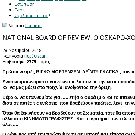
Εκτύπωση
E-mail
Σχολίασε πρώτος!
Pantimo
NATIONAL BOARD OF REVIEW: Ο ΟΣΚΑΡΟ-Χ
28 Νοεμβρίου 2018
Κατηγορία
Περί Oscar...
Διαβάστηκε
2775
φορές
Πρώτοι νικητές ΒΙΓΚΟ ΜΟΡΤΕΝΣΕΝ- ΛΕΪΝΤΥ ΓΚΑΓΚΑ , ταινία 
Ανασκουμπωνόμαστε και ξεκινάμε λοιπόν με την κατά παράδο
και να μας βάζει στο παιχνίδι ανοίγοντας την όρεξη.
Βέβαια, να υπενθυμίσω για ….. ετήσια φορά (μια και το υπενθυ
διότι σε αυτές τις ενώσεις
που βραβεύουν πρώτες, λένε
τη γ
Όταν θα ξεκινήσουν να βραβεύουν τα Σωματεία, τότε θα αποκτ
αλλά από ΚΙΝΗΜΑΤΟΓΡΑΦΙΣΤΕΣ.. Και τα κριτήρια των τελευταίω
όλος….
Ο Λάνθιμος από την πρώτη ένωση δεν αποκόμισε τίποτα αλλά αυ