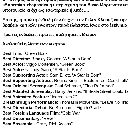
«
Bohemian
rhapsody
» η υπερίσχυση του Βίγκο Μόρτενσεν καθ
υποτονικός κι όχι ως εσωτερικός ή λιτός….
Επίσης, η πρώτη ένδειξη δεν δείχνει την Γκλεν Κλόουζ να την π
βραβεία κριτικών ενώσεων παρά ελάχιστα, ίσως στο ξεκίνημα μ
Πρώτες ενδείξεις, πρώτες συζητήσεις.. Ιδωμεν
Ακολουθεί η λίστα των νικητών
Best Film:
“Green Book”
Best Director:
Bradley Cooper, “A Star Is Born”
Best Actor:
Viggo Mortensen, “Green Book”
Best Actress:
Lady Gaga, “A Star Is Born”
Best Supporting Actor:
Sam Elliott, “A Star Is Born”
Best Supporting Actress:
Regina King, “If Beale Street Could Talk
Best Original Screenplay:
Paul Schrader, “First Reformed”
Best Adapted Screenplay:
Barry Jenkins, “If Beale Street Could Ta
Best Animated Feature:
“Incredibles 2”
Breakthrough Performance:
Thomasin McKenzie, “Leave No Tra
Best Directorial Debut:
Bo Burnham, “Eighth Grade”
Best Foreign Language Film:
“Cold War”
Best Documentary:
“RBG”
Best Ensemble:
“Crazy Rich Asians”