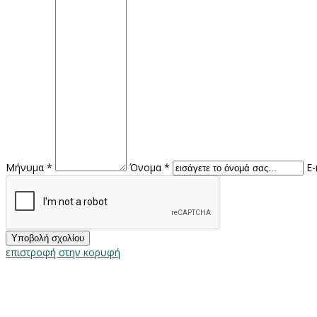
Μήνυμα *
Όνομα *
E-
επιστροφή στην κορυφή