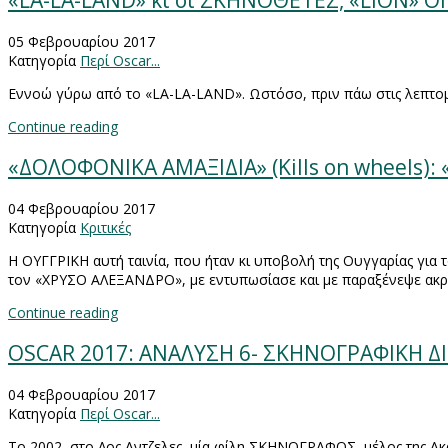
«LA-LA-LAND» κι οι ΣΚΗΝΟΘΕΤΕΣ, «LION» 
05 Φεβρουαρίου 2017
Κατηγορία
Περί Oscar...
Εννοώ γύρω από το «
LA
-
LA
-
LAND
». Ωστόσο, πριν πάω στις λεπτ
Continue reading
«ΔΟΛΟΦΟΝΙΚΑ ΑΜΑΞΙΔΙΑ» (Kills on wheels):
04 Φεβρουαρίου 2017
Κατηγορία
Κριτικές
Η ΟΥΓΓΡΙΚΗ αυτή ταινία, που ήταν κι υποβολή της Ουγγαρίας για
τον «ΧΡΥΣΟ ΑΛΕΞΑΝΔΡΟ», με εντυπωσίασε και με παραξένεψε ακρ
Continue reading
OSCAR 2017: ΑΝΑΛΥΣΗ 6- ΣΚΗΝΟΓΡΑΦΙΚΗ Δ
04 Φεβρουαρίου 2017
Κατηγορία
Περί Oscar...
To
2002, στο Λος Αντζελες, μία φίλη ΣΚΗΝΟΓΡΑΦΟΣ, μέλος της 