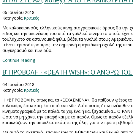
«Η ΛΗΣΤΕΙΑ» (Money): ΑΠΟ ΤΑ ΚΑΙΝΟΥΡΓΙΑ 
06 Ιουνίου 2018
Κατηγορία
Κριτικές
Με καλοκαιρινούς, ελληνικούς κινηματογραφικούς όρους θα την χα
είδος και την ανανέωση του από τα γαλλικό σινεμά το οποίο έχει 
τουλάχιστο σε αστυνομικά φιλμ, βάζει τα γυαλιά στους Αμερικάνου
τείνει περισσότερο προς την σημερινή αμερικάνικη σχολή της περ
συγκερασμό και των δύο.
Continue reading
Β’ ΠΡΟΒΟΛΗ - «DEATH WISH»: Ο ΑΝΘΡΩΠΟΣ
04 Ιουνίου 2018
Κατηγορία
Κριτικές
Η «Β΄ΠΡΟΒΟΛΗ», όπως και τα «ΞΕΧΑΣΜΕΝΑ», θα παίξουν φέτος το
καλοκαίρι, έστω και μέσα από ένα
site
. Διότι αυτός ήταν ανέκαθεν
κινηματογραφικά με τα παλιά, τα χαμένα ή και ξεχασμένα… Ο
PANT
ώστε να μη χάνει την επαφή και με το παρόν. Ομως το παρόν εξελί
κατακλύζουν την αποκλειστικότητα της ύλης για την πρώτη εβδομά
Με αυτό το σκεπτικό, επαναφέρω τη Β΄ΠΡΟΒΟΛΗ και ξεκινώ από το