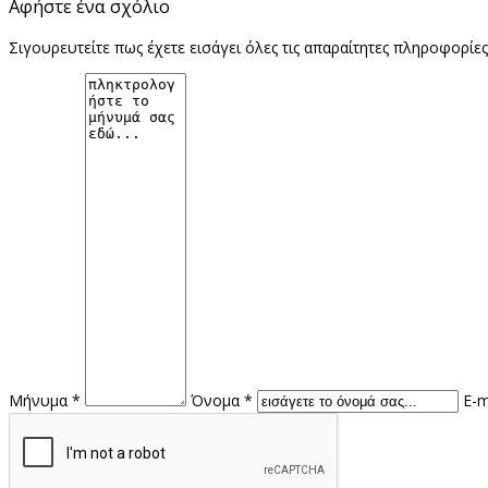
Αφήστε ένα σχόλιο
Σιγουρευτείτε πως έχετε εισάγει όλες τις απαραίτητες πληροφορίε
Μήνυμα *
Όνομα *
E-m