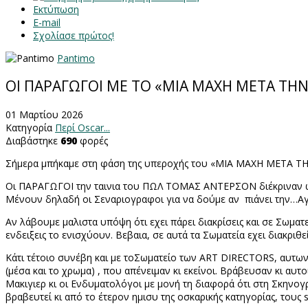
Εκτύπωση
E-mail
Σχολίασε πρώτος!
Pantimo
ΟΙ ΠΑΡΑΓΩΓΟΙ ΜΕ ΤΟ «ΜΙΑ ΜΑΧΗ ΜΕΤΑ ΤΗΝ
01 Μαρτίου 2026
Κατηγορία
Περί Oscar...
Διαβάστηκε
690
φορές
Σήμερα μπήκαμε στη φάση της υπεροχής του «ΜΙΑ ΜΑΧΗ ΜΕΤΑ ΤΗΝ 
Οι ΠΑΡΑΓΩΓΟΙ την ταινια του ΠΩΛ ΤΟΜΑΣ ΑΝΤΕΡΣΟΝ διέκριναν ως 
Μένουν δηλαδή οι Σεναριογραφοι για να δούμε αν
πιάνει την…Α
Αν λάβουμε μαλιστα υπόψη ότι εχει πάρει διακρίσεις και σε Σωματ
ενδειξεις το ενισχύουν. Βεβαια, σε αυτά τα Σωματεία εχει διακριθ
Κάτι τέτοιο συνέβη και με τοΣωματείο των
ART DIRECTORS
, αυτω
(μέσα και το χρωμα) , που απένειμαν κι εκείνοι. Βράβευσαν κι α
Μακιγιερ κι οι Ενδυματολόγοι με μονή τη διαφορά ότι στη Σκην
βραβευτεί κι από το έτερον ημισυ της οσκαρικής κατηγορίας, τους