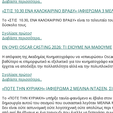
Διαβάστε περισσότερα...
«ΣΤΙΣ 10.30 ΕΝΑ ΚΑΛΟΚΑΙΡΙΝΟ ΒΡΑΔΥ» (ΑΦΙΕΡΩΜΑ 3 ΜΕΛ
Το «ΣΤΙΣ
10.30, ΕΝΑ ΚΑΛΟΚΑΙΡΙΝΟ ΒΡΑΔΥ» είναι το τελευταίο το
δύσκολο τους.
Σχολίασε πρώτος!
Διαβάστε περισσότερα...
ΕΝ ΟΨΕΙ OSCAR CASTING 2026: ΤΙ ΕΧΟΥΜΕ ΝΑ ΜΑΘΟΥΜΕ
Η απόφαση της Ακαδημίας Κινηματογράφου να «επικυρώσει»
Osca
βαθύτερο κι επιμορφωτικό κι εξελικτικό για τον κινηματογράφο και
έρχεται να αποδείξει την πολλαπλότητα αλλά και την πολυπλοκότητα
Σχολίασε πρώτος!
Διαβάστε περισσότερα...
«ΠΟΤΕ ΤΗΝ ΚΥΡΙΑΚΗ» (ΑΦΙΕΡΩΜΑ 2 ΜΕΛΙΝΑ-ΝΤΑΣΕΝ, ΣΙ
Το «ΠΟΤΕ ΤΗΝ ΚΥΡΙΑΚΗ» υπήρξε ταινία-φαινόμενο κι έβαλα στον 
δημιουργία αυτού του σεισμού που ουσιαστικά λεγόταν ΜΕΛΙΝΑ ΜΕ
δεν είναι ούτε αστυνομική ούτε λογοτεχνική ούτε απολύτως περι 
από εκεί θα έβγαινε κι ένα τραγουδι που έμελλε να ξεπεράσει συ