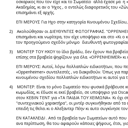
οσκαρικος που τον είχε και το Σωματείο
αλλά έχασε μα
η 
Ακαδημίας, κι αν ο ‘Ηχος , ο εντελώς διαφορετικός του «
επισημάνει εξ αρχής.
ΕΠΙ ΜΕΡΟΥΣ Για Ηχο στην κατηγορία Κινουμένου Σχεδίου,
2)
Ακολούθησαν οι ΔΙΕΥΘΥΝΤΕΣ ΦΩΤΟΓΡΑΦΙΑΣ. “
OPPENHE
επισημάνει και νωρίτερα, τον είχε υποψήφιο και στο «Κι ο
τον προηγούμενο σχεδόν μόνιμο
διευθυντή φωτογραφία
3)
ΜΟΝΤΕΡ ΤΟΥ ΗΧΟΥ το ίδιο βράδυ, δεν έχουν πια βραβείο
επίσης στα βραβεία ψηφίζουν για όλα. «Ο
PPENHEIMER
» κι
ΕΠΙ ΜΕΡΟΥΣ: Αυτοί, λόγω ΄πολλαπλών ειδικοτήτων, που 
«
Oppenheimer
» συντελεστές , να διακριθούν. Όπως για πα
κινουμένου σχεδίου πολλαπλών ειδικοτήτων κι αυτοί για τ
4)
ΜΟΝΤΕΡ: Είναι το μόνο Σωματείο που φυσικά βράβευσε κι
κωμωδίας, κι έδωσε κι εκεί βραβείο, σε υποψηφιο για
Osca
στον ΚΕΒΙΝ ΤΕΝΤ για «ΤΑ ΠΑΙΔΙΑ ΤΟΥ ΧΕΙΜΩΝΑ». Κι όχι σ
"συντεχνιακού χαρακτήρα", οι μντέρ συγκινήθηκαν από τα d
επειδή τις θελει κι ο Αλεξαντερ Πέην κι αυτο συγκίνησε 
ΕΝ ΚΑΤΑΚΛΕΙΔΙ . Από τα βραβεία των Σωματείων αυτό που φα
ανα περίπτωση, θα του αφαιρούν κάποιες ψήφους, έτσι, γι