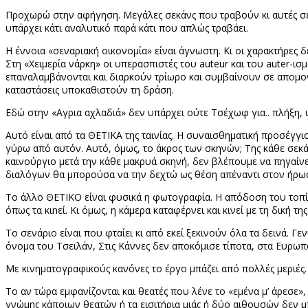
Προχωρώ στην αφήγηση. Μεγάλες σεκάνς που τραβούν κι αυτές σε
υπάρχει κάτι αναλυτικό παρά κάτι που απλώς τραβάει.
Η έννοια «σεναριακή οικονομία» είναι άγνωστη. Κι οι χαρακτήρες 
Στη «Χειμερία νάρκη» οι υπερασπιστές του
auteur
και του
auter
-ισ
επαναλαμβάνονται και διαρκούν τρίωρο και συμβαίνουν σε απομο
καταστάσεις υποκαθιστούν τη δράση.
Εδώ στην «Αγρια αχλαδιά» δεν υπάρχει ούτε Τσέχωφ για.. πλήξη, 
Αυτό είναι από τα ΘΕΤΙΚΑ της ταινίας. Η συναισθηματική προσέγ
γύρω από αυτόν. Αυτό, όμως, το άκρος των σκηνών; Της κάθε σεκάν
καινούργιο μετά την κάθε μακρυά σκηνή, δεν βλέπουμε να πηγαίνε
διαλόγων θα μπορούσα να την δεχτώ ως θέση απέναντι στον ήρωα 
Το άλλο ΘΕΤΙΚΟ είναι φυσικά η φωτογραφία. Η απόδοση του τοπίου
όπως τα κι
n
εί. Κι όμως, η κάμερα καταφέρνει και κινεί με τη δική τ
Το σενάριο είναι που φταίει κι από εκεί ξεκινούν όλα τα δεινά. Γ
όνομα του Τσεϊλάν, Στις Κάννες δεν αποκόμισε τίποτα, στα Ευρω
Με κινηματογραφικούς κανόνες το έργο μπάζει από πολλές μεριές.
Το αν τώρα εμφανίζονται και θεατές που λένε το «εμένα μ’ άρεσε», 
γνώμης κάποιων θεατών ή τα εισιτήρια μιάς ή δύο αιθουσών δεν