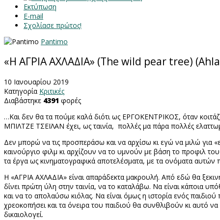
Εκτύπωση
E-mail
Σχολίασε πρώτος!
Pantimo
«Η ΑΓΡΙΑ ΑΧΛΑΔΙΑ» (The wild pear tree) (Ah
10 Ιανουαρίου 2019
Κατηγορία
Κριτικές
Διαβάστηκε
4391
φορές
…Και δεν θα τα πούμε καλά διότι ως ΕΡΓΟΚΕΝΤΡΙΚΟΣ, όταν κοιτάζω 
ΜΠΙΛΤΖΕ ΤΣΕΪΛΑΝ έχει, ως ταινία,
πολλές μα πάρα πολλές ελαττωμ
Δεν μπορώ να τις προσπεράσω και να αρχίσω κι εγώ να μιλώ για «
καινούργιο φιλμ κι αρχίζουν να το υμνούν με βάση το προφιλ του
τα έργα ως κινηματογραφικά αποτελέσματα, με τα ονόματα αυτών 
Η «ΑΓΡΙΑ ΑΧΛΑΔΙΑ» είναι απαράδεκτα μακρουλή. Από εδώ θα ξεκινή
δίνει πρώτη ύλη στην ταινία, να το καταλάβω. Να είναι κάποια υπ
και να το απολαύσω κιόλας. Να είναι όμως η ιστορία ενός παιδιού
χρεοκοπήσει και τα όνειρα του παιδιού θα συνθλιβούν κι αυτό να
δικαιολογεί.