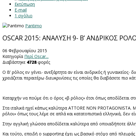
Εκτύπωση
E-mail
1
σχόλιο
Pantimo
OSCAR 2015: ΑΝΑΛΥΣΗ 9- Β’ ΑΝΔΡΙΚΟΣ ΡΟΛ
06 Φεβρουαρίου 2015
Κατηγορία
Περί Oscar...
Διαβάστηκε
4728
φορές
Ο Β’ ρόλος εν γένει- ανεξάρτητα αν είναι ανδρικός ή γυναικείος- δ
χρειάζεται περαιτέρω διευκρινίσεις τις οποίες θα διαβάσετε πιο κάτ
Καταρχήν να πούμε ότι ο όρος «β ρόλος» έτσι όπως αποδίδεται στα 
Στα ιταλικά ηχεί κάπως καλύτερα
ATTORE
NON
PROTAGONISTA
. 
ρόλοι» όπως τους λέμε σε απλά και κατατοπιστικά ελληνικά, δεν ε
Στην αγγλική γλώσσα αποδίδεται καλύτερα από οποιαδήποτε άλλ
Και τούτο, επειδή ο
supporting
έχει ως βασικό στόχο από πλευράς