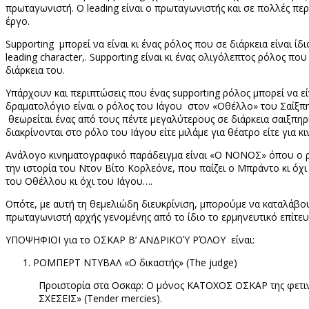
πρωταγωνιστή. Ο
leading
είναι ο πρωταγωνιστής και σε πολλές περ
έργο.
Supporting
μπορεί να είναι κι ένας ρόλος που σε διάρκεια είναι 
leading
character
,.
Supporting
είναι κι ένας ολιγόλεπτος ρόλος που
διάρκεια του.
Υπάρχουν και περιπτώσεις που ένας
supporting
ρόλος μπορεί να ε
δραματολόγιο είναι ο ρόλος του Ιάγου στον «Οθέλλο» του Σαίξπ
θεωρείται ένας από τους πέντε μεγαλύτερους σε διάρκεια σαιξπηρ
διακρίνονται στο ρόλο του Ιάγου είτε μιλάμε για θέατρο είτε για
Ανάλογο κινηματογραφικό παράδειγμα είναι «Ο ΝΟΝΟΣ» όπου ο ρό
την ιστορία του Ντον Βίτο Κορλεόνε, που παίζει ο Μπράντο κι όχ
του Οθέλλου κι όχι του Ιάγου….
Οπότε, με αυτή τη θεμελιώδη διευκρίνιση, μπορούμε να καταλάβο
πρωταγωνιστή αρχής γενομένης από το ίδιο το ερμηνευτικό επίτε
ΥΠΟΨΗΦΙΟΙ για το ΟΣΚΑΡ Β’ ΑΝΔΡΙΚΟΎ ΡΌΛΟΥ είναι:
ΡΟΜΠΕΡΤ ΝΤΥΒΑΛ «Ο δικαστής» (
The
judge
)
Προιστορία στα Οσκαρ: Ο μόνος ΚΑΤΟΧΟΣ ΟΣΚΑΡ της φετινή
ΣΧΕΣΕΙΣ» (
Tender
mercies
).