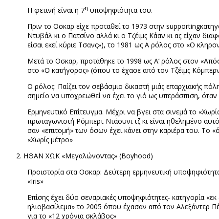
η
Η φετινή είναι η 7
υποψηφιότητα του.
Πριν το Οσκαρ είχε προταθεί το 1973 στην
supporting
κατηγ
Ντυβάλ κι ο Πατσίνο αλλά κι ο Τζέιμς Κάαν κι ας είχαν δι
είσαι εκεί κύριε Τσανς»), το 1981 ως Α ρόλος στο «Ο κληρ
Μετά το Οσκαρ, προτάθηκε το 1998 ως Α’ ρόλος στον «Απόσ
στο «Ο κατήγορος» (όπου το έχασε από τον Τζέιμς Κόμπερ
Ο ρόλος: Παίζει τον σεβάσμιο δικαστή μιάς επαρχιακής πό
σημείο να υποχρεωθεί να έχει το γιό ως υπεράσπιση, όταν 
Ερμηνευτικό Επίτευγμα. Μέχρι να βγει στα σινεμά το «Χωρ
πρωταγωνιστή Ρόμπερτ Ντάουνι τζ κι είναι ηθελημένο αυτό 
σαν «επιτομή» των όσων έχει κάνει στην καριέρα του. Το «
«Χωρίς μέτρο»
ΗΘΑΝ ΧΩΚ «Μεγαλώνοντας» (
Boyhood)
Προιστορία στα Οσκαρ: Δεύτερη ερμηνευτική υποψηφιότητα.
«
Iris
»
Επίσης έχει δύο σεναριακές υποψηφιότητες- κατηγορία «εκ δ
ηλιοβασίλεμα» το 2005 όπου έχασαν από τον Αλεξάντερ Πέι
για το «12 χρόνια σκλάβος»