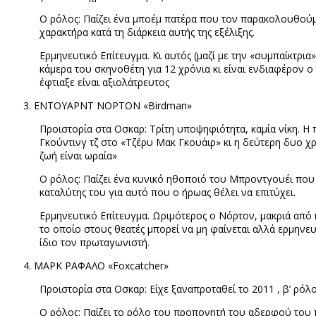
Ο ρόλος: Παίζει ένα μποέμ πατέρα που τον παρακολουθούμε
χαρακτήρα κατά τη διάρκεια αυτής της εξέλιξης.
Ερμηνευτικό Επίτευγμα. Κι αυτός (μαζί με την «συμπαίκτρι
κάμερα του σκηνοθέτη για 12 χρόνια κι είναι ενδιαφέρον ο 
έφτιαξε είναι αξιολάτρευτος
ΕΝΤΟΥΑΡΝΤ ΝΟΡΤΟΝ «
Birdman
»
Προιστορία στα Οσκαρ: Τρίτη υποψηφιότητα, καμία νίκη. Η
Γκούντινγ τζ στο «Τζέρυ Μακ Γκουάιρ» κι η δεύτερη δυο χ
ζωή είναι ωραία»
Ο ρόλος: Παίζει ένα κυνικό ηθοποιό του Μπροντγουέι που 
καταλύτης του για αυτό που ο ήρωας θέλει να επιτύχει.
Ερμηνευτικό Επίτευγμα. Ωριμότερος ο Νόρτον, μακριά από κ
το οποίο στους θεατές μπορεί να μη φαίνεται αλλά ερμηνευ
ίδιο τον πρωταγωνιστή.
ΜΑΡΚ ΡΑΦΑΛΟ «
Foxcatcher
»
Προιστορία στα Οσκαρ: Είχε ξαναπροταθεί το 2011 , β’ ρόλου
Ο ρόλος: Παίζει το ρόλο του προπονητή του αδερφού του π