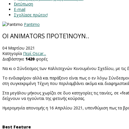
Εκτύπωση
E-mail
Σχολίασε πρώτος!
Pantimo
OI ANIMATORS ΠΡΟΤΕΊΝΟΥΝ..
04 Μαρτίου 2021
Κατηγορία
Περί Oscar...
Διαβάστηκε
1420
φορές
Να κι ο Σύνδεσμος των Καλλιτεχνών Κινουμένου Σχεδίου, με τις δ
Το ενδιαφέρον αλλά και παράξενο είναι πως ο εν λόγω Σύνδεσμο
στη συγκεκριμένη Τέχνη που περιλαμβάνει ακόμα και διαφημιστικά
Στα μεγάλου μήκους χωρίζει σε δυο κατηγορίες τις ταινίες, σε «
fea
δείχνουν να ηγούνται της φετινής κούρσας.
Ημερομηνία απονομής η 16 Απριλίου 2021, υπενθύμιση πως τα β
Best Feature