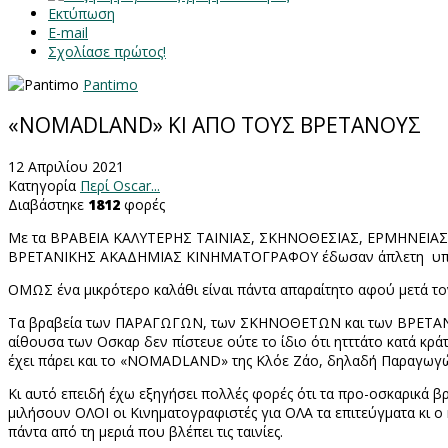
Εκτύπωση
E-mail
Σχολίασε πρώτος!
Pantimo
«NOMADLAND» ΚΙ ΑΠΟ ΤΟΥΣ ΒΡΕΤΑΝΟΥΣ
12 Απριλίου 2021
Κατηγορία
Περί Oscar...
Διαβάστηκε
1812
φορές
Με τα ΒΡΑΒΕΙΑ ΚΑΛΥΤΕΡΗΣ ΤΑΙΝΙΑΣ, ΣΚΗΝΟΘΕΣΙΑΣ, ΕΡΜΗΝΕΙΑΣ 
ΒΡΕΤΑΝΙΚΗΣ ΑΚΑΔΗΜΙΑΣ ΚΙΝΗΜΑΤΟΓΡΑΦΟΥ έδωσαν άπλετη
υπ
ΟΜΩΣ ένα μικρότερο καλάθι είναι πάντα απαραίτητο αφού μετά το
Τα βραβεία των ΠΑΡΑΓΩΓΩΝ, των ΣΚΗΝΟΘΕΤΩΝ και των ΒΡΕΤΑ
αίθουσα των Οσκαρ δεν πίστευε ούτε το ίδιο ότι ητττάτο κατά κρ
έχει πάρει και το «
NOMADLAND
» της Κλόε Ζάο, δηλαδή Παραγωγ
Κι αυτό επειδή έχω εξηγήσει πολλές φορές ότι τα προ-οσκαρικά 
μιλήσουν ΟΛΟΙ οι Κινηματογραφιστές για ΟΛΑ τα επιτεύγματα κι ο 
πάντα από τη μεριά που βλέπει τις ταινίες.