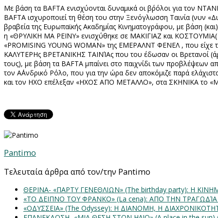
Με βάση τα
BAFTA
ενισχύονται δυναμικά οι β΄ρόλοι για τον ΝΤΑΝ
BAFTA
ισχυροποιεί τη θέση του στην Ξενόγλωσση Ταινία (νυν «Δι
βραβεία της Ευρωπαϊκής Ακαδημίας Κινηματογράφου, με βάση (και
η «ΘΡΥΛΙΚΗ ΜΑ ΡΕΪΝΥ» ενισχύθηκε σε ΜΑΚΙΓΙΑΖ και ΚΟΣΤΟΥΜΙΑ( α
«
PROMISING
YOUNG
WOMAN
» της ΕΜΕΡΑΛΝΤ ΦΕΝΕΛ , που είχε τ
ΚΑΛΥΤΕΡΗς ΒΡΕΤΑΝΙΚΗΣ ΤΑΙΝΊΑς που του έδωσαν οι Βρετανοί (άρα
τους), με βάση τα
BAFTA
μπαίνει στο παιχνίδι των προβλέψεων α
τον Α΄Ανδρικό Ρόλο, που για την ώρα δεν αποκόμιζε παρά ελά
και τον ΗΧΟ επέλεξαν «ΗΧΟΣ ΑΠΟ ΜΕΤΑΛΛΟ», στα ΣΚΗΝΙΚΑ το «Μ
Pantimo
Τελευταία άρθρα από τον/την Pantimo
ΘΕΡΙΝΑ- «ΠΑΡΤΥ ΓΕΝΕΘΛΙΩΝ» (The birthday party): H K
«ΤΟ ΔΕΙΠΝΟ ΤΟΥ ΦΡΑΝΚΟ» (La cena): ΑΠΟ ΤΗΝ ΤΡΑΓΩΔΊ
«ΟΔΥΣΣΕΙΑ» (The Odyssey): Η ΔΙΑΝΟΜΗ, Η ΔΙΑΧΡΟΝΙΚΟΤ
ΕΠΑΝΕΚΔΟΣΗ- «ΜΙΑ ΘΕΣΗ ΣΤΟΝ ΗΛΙΟ» (Α place in the sun