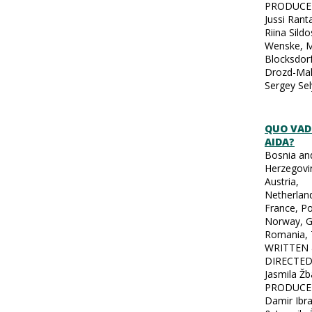
PRODUCE
Jussi Rant
Riina Sildo
Wenske, M
Blocksdorf
Drozd-Ma
Sergey Se
QUO VADI
AIDA?
Bosnia an
Herzegovi
Austria,
Netherlan
France, Po
Norway, 
Romania, 
WRITTEN
DIRECTED
Jasmila Žb
PRODUCE
Damir Ibr