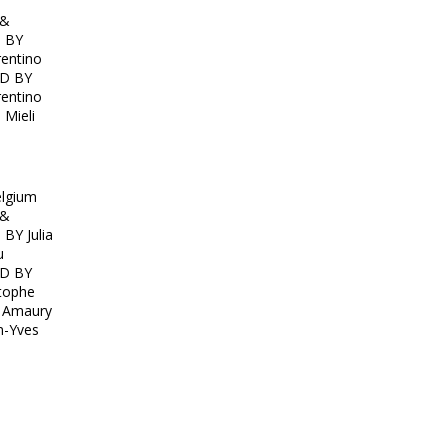
 &
 BY
rentino
D BY
rentino
 Mieli
elgium
 &
BY Julia
u
D BY
stophe
 Amaury
n-Yves