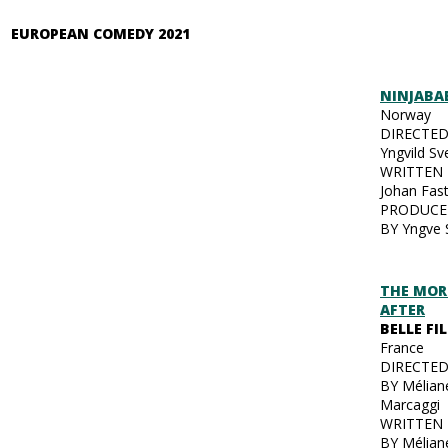
EUROPEAN COMEDY 2021
NINJABA
Norway
DIRECTED
Yngvild Sv
WRITTEN 
Johan Fas
PRODUC
BY Yngve
THE MO
AFTER
BELLE FIL
France
DIRECTE
BY Mélian
Marcagg
WRITTEN
BY Mélian