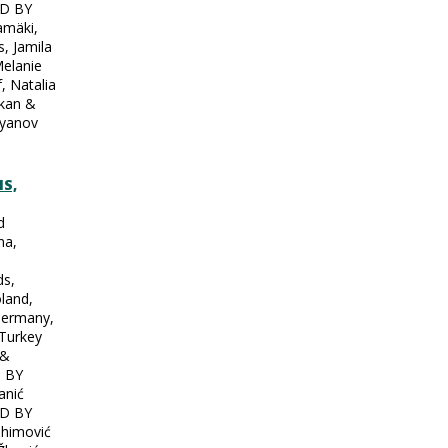
D BY
amäki,
s, Jamila
elanie
, Natalia
kan &
lyanov
S,
d
na,
ds,
land,
Germany,
Turkey
 &
 BY
anić
D BY
ahimović