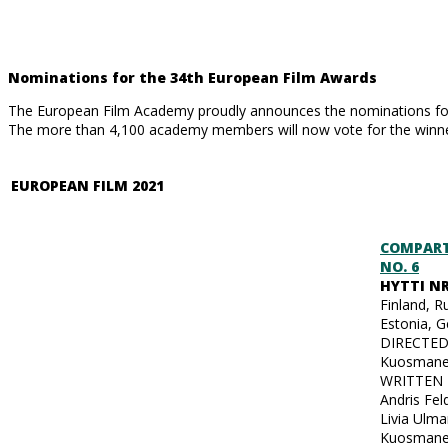
Nominations for the 34th European Film Awards
The European Film Academy proudly announces the nominations for
The more than 4,100 academy members will now vote for the winne
EUROPEAN FILM 2021
COMPAR
NO. 6
HYTTI NR
Finland, R
Estonia, 
DIRECTED
Kuosman
WRITTEN 
Andris Fel
Livia Ulm
Kuosman