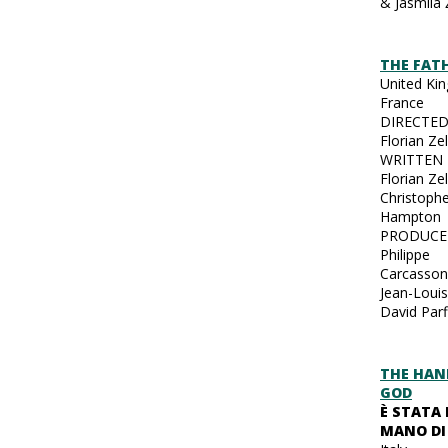
& Jasmila 
THE FAT
United Ki
France
DIRECTED
Florian Zel
WRITTEN 
Florian Ze
Christoph
Hampton
PRODUCE
Philippe
Carcasson
Jean-Louis
David Parf
THE HAN
GOD
È STATA 
MANO DI