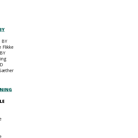
BY
 BY
e Flikke
BY
ting
ED
 Sæther
RNING
LE
D
e
i
e