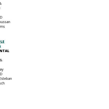
&
e
ED
Soussan
ams
PLE
S
NTAL
 &
D
Gay
ED
Esteban
sch