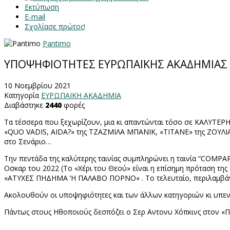
Εκτύπωση
E-mail
Σχολίασε πρώτος!
Pantimo
ΥΠΟΨΗΦΙΟΤΗΤΕΣ ΕΥΡΩΠΑΪΚΗΣ ΑΚΑΔΗΜΙΑΣ 
10 Νοεμβρίου 2021
Κατηγορία
ΕΥΡΩΠΑΙΚΗ ΑΚΑΔΗΜΙΑ
Διαβάστηκε
2440
φορές
Τα τέσσερα που ξεχωρίζουν, μια κι απαντώνται τόσο σε ΚΑΛΥΤ
«
QUO
VADIS
,
AIDA
?» της ΤΖΑΖΜΙΛΑ ΜΠΑΝΙΚ, «ΤΙΤΑΝΕ» της ΖΟΥΛΙΑ
στο Σενάριο…
Την πεντάδα της καλύτερης ταινίας συμπληρώνει η ταινία “
COMPA
Οσκαρ του 2022 (Το «Χέρι του Θεού» είναι η επίσημη πρόταση της Ι
«ΑΤΥΧΕΣ ΠΗΔΗΜΑ ‘Η ΠΑΛΑΒΟ ΠΟΡΝΟ» . Το τελευταίο, περιλαμβάνετ
Ακολουθούν οι υποψηφιότητες και των άλλων κατηγοριών κι υπενθ
Πάντως στους Ηθοποιούς δεσπόζει ο Σερ Αντονυ Χόπκινς στον «Π