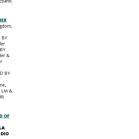
Žbanić
HER
ngdom,
 BY
ler
BY
ller &
er
D BY
ne,
 Livi &
itt
D OF
LA
 DIO