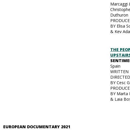
Marcaggi 
Christoph
Duthuron
PRODUC
BY Elisa 
& Kev Ad
THE PEO
UPSTAIR
SENTIME
Spain
WRITTEN
DIRECTE
BY Cesc 
PRODUC
BY Marta 
& Laia Bo
EUROPEAN DOCUMENTARY 2021