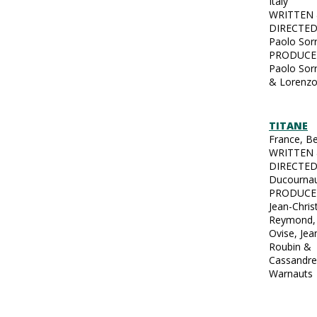
Italy
WRITTEN
DIRECTED
Paolo Sor
PRODUCE
Paolo Sor
& Lorenzo
TITANE
France, B
WRITTEN
DIRECTED 
Ducourna
PRODUCE
Jean-Chri
Reymond,
Ovise, Jea
Roubin &
Cassandre
Warnauts