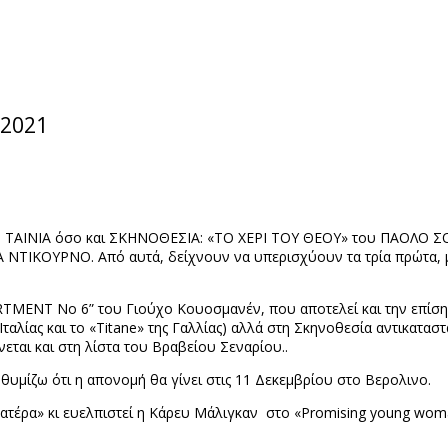
2021
ΕΡΗ ΤΑΙΝΙΑ όσο και ΣΚΗΝΟΘΕΣΙΑ: «ΤΟ ΧΕΡΙ ΤΟΥ ΘΕΟΥ» του ΠΑΟΛΟ
 ΝΤΙΚΟΥΡΝΟ. Από αυτά, δείχνουν να υπερισχύουν τα τρία πρώτα, μι
RTMENT
No
6” του Γιούχο Κουοσμανέν, που αποτελεί και την επίσ
ταλίας και το «
Titane
» της Γαλλίας) αλλά στη Σκηνοθεσία αντικατ
αι και στη λίστα του Βραβείου Σεναρίου..
υμίζω ότι η απονομή θα γίνει στις 11 Δεκεμβρίου στο Βερολινο.
ατέρα» κι ευελπιστεί η Κάρευ Μάλιγκαν
στο «
Promising
young
wom