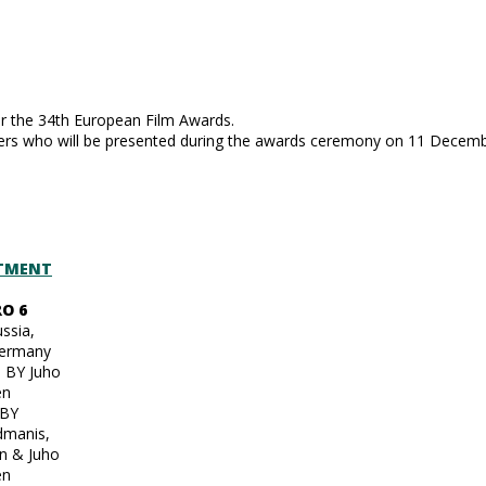
 the 34th European Film Awards.
rs who will be presented during the awards ceremony on 11 December
TMENT
O 6
ussia,
Germany
 BY Juho
en
BY
dmanis,
an & Juho
en