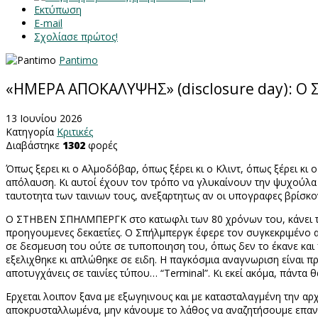
Εκτύπωση
E-mail
Σχολίασε πρώτος!
Pantimo
«ΗΜΕΡΑ ΑΠΟΚΑΛΥΨΗΣ» (disclosure day): Ο 
13 Ιουνίου 2026
Κατηγορία
Κριτικές
Διαβάστηκε
1302
φορές
Όπως ξερει κι ο Αλμοδόβαρ, όπως ξέρει κι ο Κλιντ, όπως ξέρει κι 
απόλαυση. Κι αυτοί έχουν τον τρόπο να γλυκαίνουν την ψυχούλα τ
ταυτοτητα των ταινιων τους, ανεξαρτητως αν οι υπογραφες βρίσκον
Ο ΣΤΗΒΕΝ ΣΠΗΛΜΠΕΡΓΚ στο κατωφλι των 80 χρόνων του, κάνει ταιν
προηγουμενες δεκαετίες. Ο Σπήλμπεργκ έφερε τον συγκεκριμένο α
σε δεσμευση του ούτε σε τυποποιηση του, όπως δεν το έκανε και π
εξελιχθηκε κι απλώθηκε σε ειδη. Η παγκόσμια αναγνωριση είναι πρω
αποτυγχάνεις σε ταινίες τύπου… “
Terminal
”. Κι εκεί ακόμα, πάντα 
Ερχεται λοιπον ξανα με εξωγηινους και με κατασταλαγμένη την αρχ
αποκρυσταλλωμένα, μην κάνουμε το λάθος να αναζητήσουμε επανά