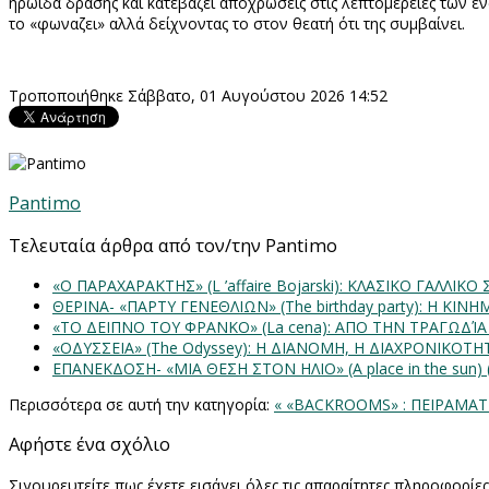
ηρωίδα δρασης και κατεβάζει αποχρωσεις στις λεπτομερειες των 
το «φωναζει» αλλά δείχνοντας το στον θεατή ότι της συμβαίνει.
Τροποποιήθηκε Σάββατο, 01 Αυγούστου 2026 14:52
Pantimo
Τελευταία άρθρα από τον/την Pantimo
«Ο ΠΑΡΑΧΑΡΑΚΤΗΣ» (L ’affaire Bojarski): ΚΛΑΣΙΚΟ ΓΑΛΛΙΚΟ
ΘΕΡΙΝΑ- «ΠΑΡΤΥ ΓΕΝΕΘΛΙΩΝ» (The birthday party): H K
«ΤΟ ΔΕΙΠΝΟ ΤΟΥ ΦΡΑΝΚΟ» (La cena): ΑΠΟ ΤΗΝ ΤΡΑΓΩΔΊ
«ΟΔΥΣΣΕΙΑ» (The Odyssey): Η ΔΙΑΝΟΜΗ, Η ΔΙΑΧΡΟΝΙΚΟΤ
ΕΠΑΝΕΚΔΟΣΗ- «ΜΙΑ ΘΕΣΗ ΣΤΟΝ ΗΛΙΟ» (Α place in the sun
Περισσότερα σε αυτή την κατηγορία:
« «BACKROOMS» : ΠΕΙΡΑΜΑ
Αφήστε ένα σχόλιο
Σιγουρευτείτε πως έχετε εισάγει όλες τις απαραίτητες πληροφορίε