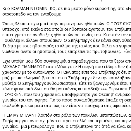
Κι ο ΚΟΛΜΑΝ ΝΤΟΜΙΝΓΚΟ, σε πιο μεστο ρόλο
supporting
, στο «Ε
στρατοπεδο να τον εντάξουμε
Όπως βλεπετε εχω μπεί στην περιοχή των ηθοποιών. Ο ΤΖΟΣ 0’ΚΟΝ
υπεροχο, από εκείνα στα οποία οι ηθοποιοι αγαπούν τον Σπήλμπερ
επιτευγματα σε αναδειξεις ηθοποιών σε ταινίες του. Κι αυτόν τον 
Γουάιλερ κι άλλων σπουδαιων. Ο Σπήλμπεργκ δεν κάνει σκηνοθεσία
Συζητα με τους ηθοποιούς το κλίμα της ταινίας που θελει να γυρισε
νιωθουν άνετα οι ηθοποιοί, τους επιτρέπει τις πρωτοβουλιες.
Είν
Εχω υπόψη μου δύο συγκεκριμένα παραδείγματα, που τα ξερω από 
ΜΙΧΑΛΗΣ ΓΙΑΝΝΑΤΟΣ στο «Μόναχο»> Η σκηνή που είδαμε δεν ήταν ετ
χανονταν με το αυτοκίνητο. Ο Γιαννατος είπε του Σπήλπεργκ ότι 
μαζί με μια ελληνική βρισιά που ο Σπήλμπεργκ δεν την καταλαβαιν
μούτζα. Ο Σπήλμπεργκ ενθουσιαστηκε, είπε το ξαναγυρνάμε έτσι, το
«άντε φυγε από δω που θα μου κάνεις κι υπόδειξη»»». Ξερω κατι 
ΓΟΥΟΚΕΝ, που του χαρισε και υποψηφιότητα για
Oscar
β’ ανδρικο
γυναίακ του τον αφησε. Για το πόσο συναισθηματικα έπαιξε τη σκ
ακολούθησε και μετα στο πως τον είδε να
προχωρά στις αφαιρέσε
Η ΕΜΙΛΥ ΜΠΛΑΝΤ λοιπόν στο ρόλο των ποικίλων μεταπτώσεων, 
Σπήλμπεργκ πάντα όχι μόνο επιτρεπει αλλά και περιμένει, και περν
γυναίκα,
μια μετεωρολογο, που ο Σπήλμπεργκ της ζητά να είναι κα