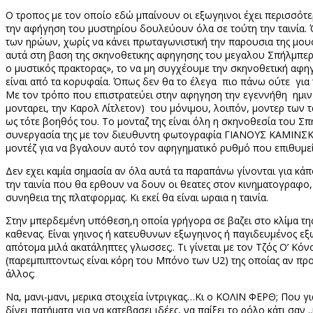
Ο τροπος με τον οποίο εδώ μπαίνουν οι εξωγηινοι έχει περισσότερο
την αφήγηση του μυστηρίου δουλεύουν όλα σε τούτη την ταινία. Όλ
των ηρώων, χωρίς να κάνει πρωταγωνιστική την παρουσια της μου
αυτά στη βαση της σκηνοθετικης αφηγησης του μεγαλου Σπήλμπεργκ
ο μυστικός πρακτορας», το να μη συγχέουμε την σκηνοθετική αφη
είναι από τα κορυφαία. Όπως δεν θα το έλεγα
πιο πάνω ούτε
για
Με τον τρόπο που επιστρατεύει στην αφηγηση την εγεννήθη
ημι
μονταρει, την Καρολ Λίτλετον)
του μόνιμου, λοιπόν, μοντερ των τ
ως τότε βοηθός του. Το μονταζ της είναι όλη η σκηνοθεσία του Σπ
συνεργασία της με τον διευθυντη φωτογραφία ΓΙΑΝΟΥΣ ΚΑΜΙΝΣΚΙ είν
μοντέζ για να βγαλουν αυτό τον αφηγηματικό ρυθμό που επιθυμεί
Δεν εχει καμία σημασία αν όλα αυτά τα παραπάνω γίνονται για κάποι
την ταινία που θα ερθουν να δουν οι θεατες στον κινηματογραφο, ν
συνηθεια της πλατφορμας. Κι εκεί θα είναι ωραια η ταινία.
Στην μπερδεμένη υπόθεση,η οποία γρήγορα σε βαζει στο κλίμα τη
καθενας. Είναι γηινος ή κατευθυνων εξωγηινος ή παγιδευμένος εξω
απότομα μιλά ακατάληπτες γλωσσες;. Τι γίνεται με τον Τζός Ο’ Κό
(παρεμπιπτοντως είναι κόρη του Μπόνο των
U
2) της οποίας αν προ
άλλος;
Να, μανι-μανι, μερικα στοιχεία ίντριγκας…Κι ο ΚΟΛΙΝ ΦΕΡΘ; Που γ
δίνει πατήματα για να κατεβασει ιδέες, να παίξει το ρόλο κάτι σαν 