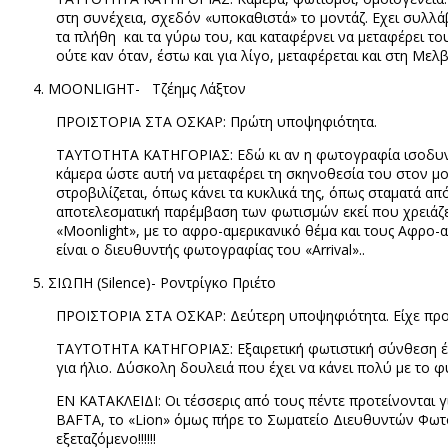
στη συνέχεια, σχεδόν «υποκαθιστά» το μοντάζ. Εχει συλλά
τα πλήθη και τα γύρω του, και καταφέρνει να μεταφέρει το
ούτε καν όταν, έστω και για λίγο, μεταφέρεται και στη Μελ
MOONLIGHT-
Τζέημς Λάξτον
ΠΡΟΙΣΤΟΡΙΑ ΣΤΑ ΟΣΚΑΡ: Πρώτη υποψηφιότητα.
ΤΑΥΤΟΤΗΤΑ ΚΑΤΗΓΟΡΙΑΣ: Εδώ κι αν η φωτογραφία ισοδυναμε
κάμερα ώστε αυτή να μεταφέρει τη σκηνοθεσία του στον μον
στροβιλίζεται, όπως κάνει τα κυκλικά της, όπως σταματά α
αποτελεσματική παρέμβαση των φωτισμών εκεί που χρειάζετα
«
Moonlight
», με το αφρο-αμερικανικό θέμα και τους Αφρο-
είναι ο διευθυντής φωτογραφίας του «
Arrival
»..
ΣΙΩΠΗ (
Silence)-
Ροντρίγκο Πριέτο
ΠΡΟΙΣΤΟΡΙΑ ΣΤΑ ΟΣΚΑΡ: Δεύτερη υποψηφιότητα. Είχε προτα
ΤΑΥΤΟΤΗΤΑ ΚΑΤΗΓΟΡΙΑΣ: Εξαιρετική φωτιστική σύνθεση έργ
για ήλιο. Δύσκολη δουλειά που έχει να κάνει πολύ με το 
ΕΝ ΚΑΤΑΚΛΕΙΔΙ: Οι τέσσερις από τους πέντε προτείνονται γ
BAFTA
, το «
Lion
» όμως πήρε το Σωματείο Διευθυντών Φωτο
εξεταζόμενο!!!!!!