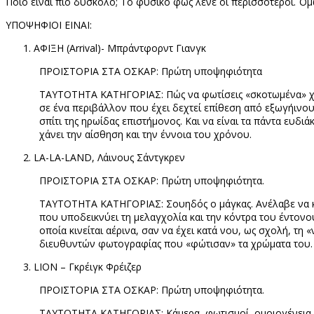
Ποιο είναι πιο δύσκολο; Το φυσικό φως λένε οι περισσότεροι. Όμω
ΥΠΟΨΗΦΙΟΙ ΕΙΝΑΙ:
ΑΦΙΞΗ (
Arrival)-
Μπράντφορντ Γιανγκ
ΠΡΟΙΣΤΟΡΙΑ ΣΤΑ ΟΣΚΑΡ: Πρώτη υποψηφιότητα
ΤΑΥΤΟΤΗΤΑ ΚΑΤΗΓΟΡΙΑΣ: Πώς να φωτίσεις «σκοτωμένα» χρώμα
σε ένα περιβάλλον που έχει δεχτεί επίθεση από εξωγήινους 
σπίτι της ηρωίδας επιστήμονος. Και να είναι τα πάντα ευδιά
χάνει την αίσθηση και την έννοια του χρόνου.
LA-LA-LAND,
Λάινους Σάντγκρεν
ΠΡΟΙΣΤΟΡΙΑ ΣΤΑ ΟΣΚΑΡ: Πρώτη υποψηφιότητα.
ΤΑΥΤΟΤΗΤΑ ΚΑΤΗΓΟΡΙΑΣ: Σουηδός ο μάγκας. Ανέλαβε να κάν
που υποδεικνύει τη μελαγχολία και την κόντρα του έντονου
οποία κινείται αέρινα, σαν να έχει κατά νου, ως σχολή, 
διευθυντών φωτογραφίας που «φώτισαν» τα χρώματα του.
LION –
Γκρέιγκ Φρέιζερ
ΠΡΟΙΣΤΟΡΙΑ ΣΤΑ ΟΣΚΑΡ: Πρώτη υποψηφιότητα.
ΤΑΥΤΟΤΗΤΑ ΚΑΤΗΓΟΡΙΑΣ: Κάμερα, φωτισμοί, ομοιογένεια. Εδώ