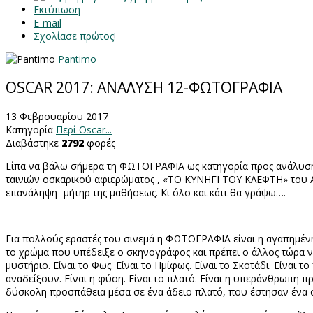
Εκτύπωση
E-mail
Σχολίασε πρώτος!
Pantimo
OSCAR 2017: ΑΝΑΛΥΣΗ 12-ΦΩΤΟΓΡΑΦΙΑ
13 Φεβρουαρίου 2017
Κατηγορία
Περί Oscar...
Διαβάστηκε
2792
φορές
Είπα να βάλω σήμερα τη ΦΩΤΟΓΡΑΦΙΑ ως κατηγορία προς ανάλυση, 
ταινιών οσκαρικού αφιερώματος , «ΤΟ ΚΥΝΗΓΙ ΤΟΥ ΚΛΕΦΤΗ» του Αλ
επανάληψη- μήτηρ της μαθήσεως. Κι όλο και κάτι θα γράψω….
Για πολλούς εραστές του σινεμά η ΦΩΤΟΓΡΑΦΙΑ είναι η αγαπημένη τ
το χρώμα που υπέδειξε ο σκηνογράφος και πρέπει ο άλλος τώρα να το
μυστήριο. Είναι το Φως. Είναι το Ημίφως. Είναι το Σκοτάδι. Είναι
αναδείξουν. Είναι η φύση. Είναι το πλατό. Είναι η υπεράνθρωπη
δύσκολη προσπάθεια μέσα σε ένα άδειο πλατό, που έστησαν ένα σκ