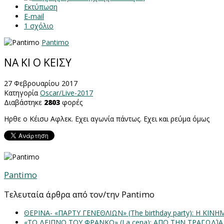
Εκτύπωση
E-mail
1
σχόλιο
Pantimo
ΝΑ ΚΙ Ο ΚΕΙΣΥ
27 Φεβρουαρίου 2017
Κατηγορία
Oscar/Live-2017
Διαβάστηκε
2803
φορές
Ηρθε ο Κέισυ Αφλεκ. Εχει αγωνία πάντως. Εχει και ρεύμα όμως
Pantimo
Τελευταία άρθρα από τον/την Pantimo
ΘΕΡΙΝΑ- «ΠΑΡΤΥ ΓΕΝΕΘΛΙΩΝ» (The birthday party): H K
«ΤΟ ΔΕΙΠΝΟ ΤΟΥ ΦΡΑΝΚΟ» (La cena): ΑΠΟ ΤΗΝ ΤΡΑΓΩΔΊ