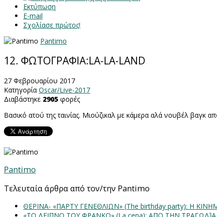
Εκτύπωση
E-mail
Σχολίασε πρώτος!
Pantimo
12. ΦΩΤΟΓΡΑΦΙΑ:LA-LA-LAND
27 Φεβρουαρίου 2017
Κατηγορία
Oscar/Live-2017
Διαβάστηκε
2905
φορές
Βασικό ατού της ταινίας. Μιούζικαλ με κάμερα αλά νουβέλ βαγκ 
Pantimo
Τελευταία άρθρα από τον/την Pantimo
ΘΕΡΙΝΑ- «ΠΑΡΤΥ ΓΕΝΕΘΛΙΩΝ» (The birthday party): H K
«ΤΟ ΔΕΙΠΝΟ ΤΟΥ ΦΡΑΝΚΟ» (La cena): ΑΠΟ ΤΗΝ ΤΡΑΓΩΔΊ