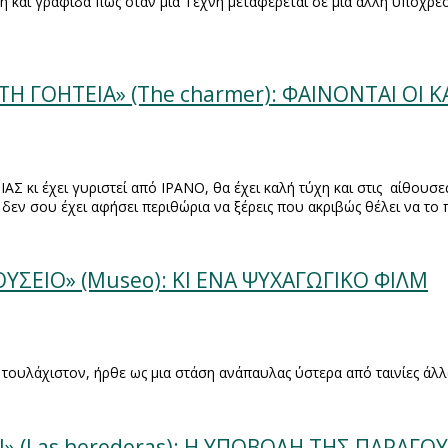
και γραφίδα πως όταν μια Τέχνη μεταφέρεται σε μία άλλη υποχρεο
ΤΗ ΓΟΗΤΕΙΑ» (The charmer): ΦΑΙΝΟΝΤΑΙ ΟΙ 
ΑΣ κι έχει γυριστεί από ΙΡΑΝΟ, θα έχει καλή τύχη και στις
αίθουσες
δεν σου έχει αφήσει περιθώρια να ξέρεις που ακριβώς θέλει να το π
ΥΣΕΙΟ» (Museo): ΚΙ ΕΝΑ ΨΥΧΑΓΩΓΙΚΟ ΦΙΛΜ
να τουλάχιστον, ήρθε ως μια στάση ανάπαυλας ύστερα από ταινίες ά
 (Las herederas): Η ΥΠΟΒΟΛΗ ΤΗΣ ΠΑΡΑΓΟ