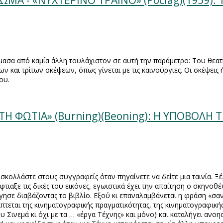
ΜΑ - «ΝΥΧΤΕΡΙΝΟ ΤΡΑΙΝΟ» (Pociag)(1959):
ασα από καμία άλλη τουλάχιστον σε αυτή την παράμετρο: Του θεατή
 και τρίτων σκέψεων, όπως γίνεται με τις καινούργιες. Οι σκέψεις 
ου.
ΤΗ ΦΩΤΙΑ» (Burning)(Beoning): Η ΥΠΟΒΟΛΗ 
κολλάστε στους συγγραφείς όταν πηγαίνετε να δείτε μια ταινία. Ξέ
ιαξε τις δικές του εικόνες, εγωιστικά έχει την απαίτηση ο σκηνοθέτ
γησε διαβάζοντας το βιβλίο. Εξού κι επαναλαμβάνεται η φράση «σα
πτεται της κινηματογραφικής πραγματικότητας, της κινηματογραφική
του Σινεμά κι όχι με τα … «έργα Τέχνης» και μόνο) και καταλήγει αν