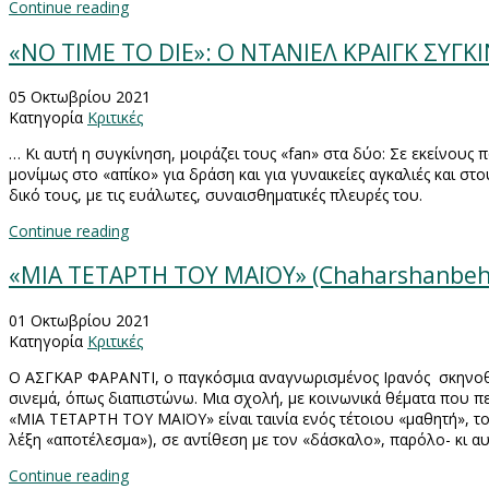
Continue reading
«NO TIME TO DIE»: Ο ΝΤΑΝΙΕΛ ΚΡΑΙΓΚ ΣΥΓΚ
05 Οκτωβρίου 2021
Κατηγορία
Κριτικές
… Κι αυτή η συγκίνηση, μοιράζει τους «
fan
» στα δύο: Σε εκείνους 
μονίμως στο «απίκο» για δράση και για γυναικείες αγκαλιές και
δικό τους, με τις ευάλωτες, συναισθηματικές πλευρές του.
Continue reading
«ΜΙΑ ΤΕΤΑΡΤΗ ΤΟΥ ΜΑΪΟΥ» (Chaharshanbeh,
01 Οκτωβρίου 2021
Κατηγορία
Κριτικές
Ο ΑΣΓΚΑΡ ΦΑΡΑΝΤΙ, ο παγκόσμια αναγνωρισμένος Ιρανός
σκηνοθ
σινεμά, όπως διαπιστώνω. Μια σχολή, με κοινωνικά θέματα που π
«ΜΙΑ ΤΕΤΑΡΤΗ ΤΟΥ ΜΑΪΟΥ» είναι ταινία ενός τέτοιου «μαθητή», τ
λέξη «αποτέλεσμα»), σε αντίθεση με τον «δάσκαλο», παρόλο- κι αυτ
Continue reading