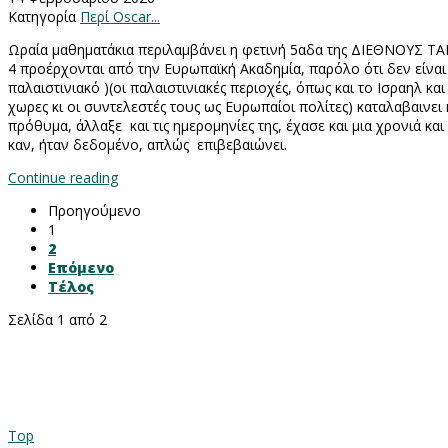
Κατηγορία
Περί Oscar...
Ωραία μαθηματάκια περιλαμβάνει η φετινή 5αδα της ΔΙΕΘΝΟΥΣ Τ
4 προέρχονται από την Ευρωπαϊκή Ακαδημία, παρόλο ότι δεν είναι
παλαιστινιακό )(οι παλαιστινιακές περιοχές, όπως και το Ισραηλ
χωρες κι οι συντελεστές τους ως Ευρωπαίοι πολίτες) καταλαβαινει
πρόθυμα, άλλαξε
και τις ημερομηνίες της, έχασε και μια χρονιά 
καν, ήταν δεδομένο, απλώς
επιβεβαιώνει.
Continue reading
Προηγούμενο
1
2
Επόμενο
Τέλος
Σελίδα 1 από 2
Top