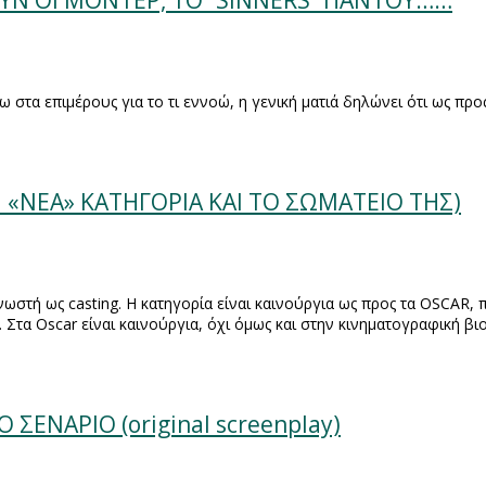
ΟΥΝ ΟΙ ΜΟΝΤΕΡ, ΤΟ “SINNERS” ΠΑΝΤΟΥ……
 στα επιμέρους για το τι εννοώ, η γενική ματιά δηλώνει ότι ως πρ
Η «ΝΕΑ» ΚΑΤΗΓΟΡΙΑ ΚΑΙ ΤΟ ΣΩΜΑΤΕΙΟ ΤΗΣ)
γνωστή ως
casting
. Η κατηγορία είναι καινούργια ως προς τα
OSCAR
, 
. Στα
Oscar
είναι καινούργια, όχι όμως και στην κινηματογραφική β
ΕΝΑΡΙΟ (original screenplay)