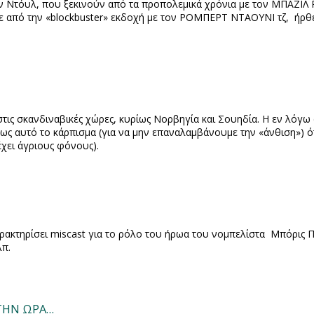
ν Ντόυλ, που ξεκινούν από τα προπολεμικά χρόνια με τον ΜΠΑΖΙΛ
 από την «
blockbuster
» εκδοχή με τον ΡΟΜΠΕΡΤ ΝΤΑΟΥΝΙ τζ, ήρθε 
 στις σκανδιναβικές χώρες, κυρίως Νορβηγία και Σουηδία. Η εν λόγ
πως αυτό το κάρπισμα (για να μην επαναλαμβάνουμε την «άνθιση») 
 έχει άγριους φόνους).
αρακτηρίσει
miscast
για το ρόλο του ήρωα του νομπελίστα Μπόρις Π
λπ.
 ΤΗΝ ΩΡΑ…