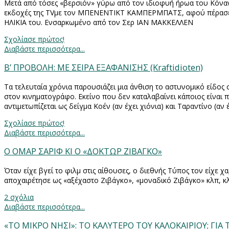
Μετά από τόσες «βερσιόν» γύρω από τον ιδιοφυή ήρωα του Κόνα
εκδοχές της
TV
με τον ΜΠΕΝΕΝΤΙΚΤ ΚΑΜΠΕΡΜΠΑΤΣ, αφού πέρασε
ΗΛΙΚΙΑ του. Ενσαρκωμένο από τον Σερ ΙΑΝ ΜΑΚΚΕΛΛΕΝ
Σχολίασε πρώτος!
Διαβάστε περισσότερα...
Β’ ΠΡΟΒΟΛΗ: ΜΕ ΣΕΙΡΑ ΕΞΑΦΑΝΙΣΗΣ (Kraftidioten)
Τα τελευταία χρόνια παρουσιάζει μια άνθιση το αστυνομικό είδος
στον κινηματογράφο. Εκείνο που δεν καταλαβαίνει κάποιος είναι 
αντιμετωπίζεται ως δείγμα Κοέν (αν έχει χιόνια) και Ταραντίνο (αν
Σχολίασε πρώτος!
Διαβάστε περισσότερα...
O ΟΜΑΡ ΣΑΡΙΦ ΚΙ Ο «ΔΟΚΤΩΡ ΖΙΒΑΓΚΟ»
Όταν είχε βγεί το φιλμ στις αίθουσες, ο διεθνής Τύπος τον είχε χ
αποχαιρέτησε ως «αξέχαστο Ζιβάγκο», «μοναδικό Ζιβάγκο» κλπ, κ
2 σχόλια
Διαβάστε περισσότερα...
«ΤΟ ΜΙΚΡΟ ΝΗΣΙ»: ΤΟ ΚΑΛΥΤΕΡΟ ΤΟΥ ΚΑΛΟΚΑΙΡΙΟΥ; ΓΙΑ