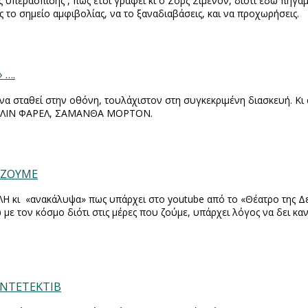
υπεράσπισης , πως έτσι γράφει κι ο Ζορζ Σιμενόν, διότι εδώ πήγαμε 
ις το σημείο αμφιβολίας, να το ξαναδιαβάσεις, και να προχωρήσεις.
 ….
να σταθεί στην οθόνη, τουλάχιστον στη συγκεκριμένη διασκευή. Κι
Ν, ΚΟΛΙΝ ΦΑΡΕΛ, ΣΑΜΑΝΘΑ ΜΟΡΤΟΝ.
Υ ΖΟΥΜΕ
ΛΗ κι «ανακάλυψα» πως υπάρχει στο
you
tube
από το «Θέατρο της Δευ
ε τον κόσμο διότι στις μέρες που ζούμε, υπάρχει λόγος να δει κανε
 ΝΤΕΤΕΚΤΙΒ