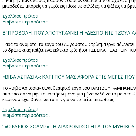
…Και μην πάνε να μας πείσουν , όσοι ανέλαβαν την υποχρέωση της 
μπερδεύει, μπορείς να γυρίσεις πίσω τις σελίδες, να ψάξεις να βρε
Σχολίασε πρώτος!
Διαβάστε περισσότερα...
Β’ ΠΡΟΒΟΛΗ: ΠΟΥ ΑΠΟΤΥΓΧΑΝΕΙ Η «ΔΕΣΠΟΙΝΙΣ ΤΖΟΥΛΙΑ»
Παρά τα ονόματα, το έργο του Αυγούστου Στρίντμπεργκ αδυνατεί 
το δράμα κι ας παίζει ένα εκλεκτό τρίο ήτοι ΤΖΕΣΙΚΑ ΤΣΑΣΤΕΙ
Σχολίασε πρώτος!
Διαβάστε περισσότερα...
«ΒΙΒΑ ΑΣΠΑΣΙΑ»: ΚΑΤΙ ΠΟΥ ΜΑΣ ΑΦΟΡΑ ΣΤΙΣ ΜΕΡΕΣ ΠΟ
Το «Βίβα Ασπασία» είναι θεατρικό έργο του ΙΑΚΩΒΟΥ ΚΑΜΠΑΝΕΛ
αποφάσισα να μην το κρατήσω μόνο για μένα αλλά να το μοιραστώ μ
κειμένου έχω βάλει και το
link
για να το δείτε απευθείας.
Σχολίασε πρώτος!
Διαβάστε περισσότερα...
‘ «Ο ΚΥΡΙΟΣ ΧΟΛΜΣ» : Η ΔΙΑΧΡΟΝΙΚΟΤΗΤΑ ΤΟΥ ΜΥΘΙΚΟΥ