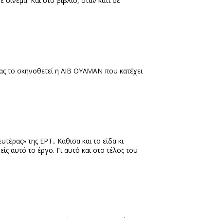
σινεμά. Και στο βιβλίο, όταν κάτι σε
 ας το σκηνοθετεί η ΛΙΒ ΟΥΛΜΑΝ που κατέχει
τέρας» της ΕΡΤ.. Κάθισα και το είδα κι
ίς αυτό το έργο. Γι αυτό και στο τέλος του