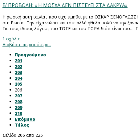
Β’ ΠΡΟΒΟΛΗ: « Η ΜΟΣΧΑ ΔΕΝ ΠΙΣΤΕΥΕΙ ΣΤΑ ΔΑΚΡΥΑ»
Η ρωσική αυτή ταινία , που είχε τιμηθεί με το ΟΣΚΑΡ ΞΕΝΟΓΛΩΣΣ
στη Ρωσία. Την είχα νιώσει και τότε αλλά ήθελα πολύ να την ξα
Για τους ίδιους λόγους του ΤΟΤΕ και του ΤΩΡΑ διότι είναι του… 
1 σχόλιο
Διαβάστε περισσότερα...
Προηγούμενο
201
202
203
204
205
206
207
208
209
210
Επόμενο
Τέλος
Σελίδα 206 από 225