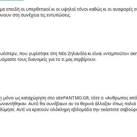
ο μα επειδή οι υπερθετικοί κι οι υψηλοί τόνοι καθώς κι οι αναφορές 
ώνουν στη συνέχεια τις εντυπώσεις.
ουέστερν, που γυρίστηκε στη Νέα Ζηλανδία κι είναι «ντεμπούτο» σ
ευόμαστε τους διανομείς για το τι μας σερβίρουν.
όχι μόνο ως καταχώρηση στο
site
PANTMO
.
GR
, τότε ο «Ανθρωπος από
υσυναντήθηκαν. Αυτό θα συνέβαινε αν τα θερινά άλλαζαν όπως παλιά
πεθύμησε. Αντί να κρατούν ολόκληρη εβδομάδα την εκάστοτε σαβούρα