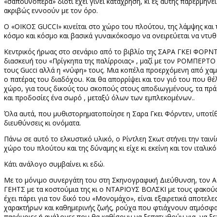
«σαπουνόπερα» διότι έχει γίνει κατάχρηση, κι εξ αυτής παρερμηνε
ακριβώς εννοούν με τον όρο.
Ο «ΟΙΚΟΣ
GUCCI
» κινείται στο χώρο του πλούτου, της λάμψης και
κόσμο και κόσμο και βασικά γυναικόκοσμο να ονειρεύεται να ντυθε
Κεντρικός ήρωας στο σενάριο από το βιβλίο της ΣΑΡΑ ΓΚΕΙ ΦΟΡΝ
διασκευή του «Πρίγκηπα της παλίρροιας» , μαζί με τον ΡΟΜΠΕΡΤΟ
τους
Gucci
αλλά η «νύφη» τους. Μια κοπέλα προερχόμενη από χαμ
ο πατέρας του διαδόχου. Και θα απορρίψει και τον γιό του που θ
χώρο, για τους δικούς του σκοπούς στους αποδιωγμένους, τα πράγ
και προδοσίες ένα σωρό , μεταξύ όλων των εμπλεκομένων..
Όλα αυτά, που μυθιστορηματοποίησε η Σαρα Γκει Φόρντεν, υποτίθ
διευθύνσεις κι ονόματα.
Πάνω σε αυτό το ελκυστικό υλικό, ο Ρίντλεη Σκωτ στήνει την ταινί
χώρο του πλούτου και της δύναμης κι είχε κι εκείνη και τον ιταλικό
Κάτι ανάλογο συμβαίνει κι εδώ.
Με το μόνιμο συνεργάτη του στη Σκηνογραφική Διεύθυνση, τον Α
ΓΕΗΤΣ με τα κοστούμια της κι ο ΝΤΑΡΙΟΥΣ ΒΟΛΣΚΙ με τους φακούς τ
έχει πάρει για τον δικό του «Μονομάχο», είναι εξαιρετικά αποτελεσ
χαρακτήρων και καθημερινής ζωής, ρούχα που φτιάχνουν ατμόσφαι
παρόμοιες ή ανάλογες που θα καθίσουν να ξεπατωθούν για
να ξ