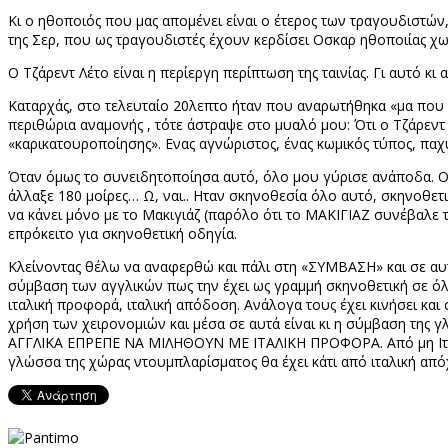
Κι ο ηθοποιός που μας απομένει είναι ο έτερος των τραγουδιστώ
της Σερ, που ως τραγουδιστές έχουν κερδίσει Οσκαρ ηθοποιίας χω
Ο Τζάρεντ Λέτο είναι η περίεργη περίπτωση της ταινίας. Γι αυτό κ
Καταρχάς, στο τελευταίο 20λεπτο ήταν που αναρωτήθηκα «μα που είν
περιθώρια αναμονής , τότε άστραψε στο μυαλό μου: Ότι ο Τζάρεντ Λ
«καρικατουροποίησης». Ενας αγνώριστος, ένας κωμικός τύπος, παχύς
Όταν όμως το συνειδητοποίησα αυτό, όλο μου γύρισε ανάποδα. Ο,τ
άλλαξε 180 μοίρες… Ω, ναι.. Ηταν σκηνοθεσία όλο αυτό, σκηνοθε
να κάνει μόνο με το Μακιγιάζ (παρόλο ότι το ΜΑΚΙΓΙΑΖ συνέβαλε τ
επρόκειτο για σκηνοθετική οδηγία.
Κλείνοντας θέλω να αναφερθώ και πάλι στη «ΣΥΜΒΑΣΗ» και σε αυτ
σύμβαση των αγγλικών πως την έχει ως γραμμή σκηνοθετική σε όλες
ιταλική προφορά, ιταλική απόδοση. Ανάλογα τους έχει κινήσει και 
χρήση των χειρονομιών και μέσα σε αυτά είναι κι η σύμβαση της
ΑΓΓΛΙΚΑ ΕΠΡΕΠΕ ΝΑ ΜΙΛΗΘΟΥΝ ΜΕ ΙΤΑΛΙΚΗ ΠΡΟΦΟΡΑ. Από μη Ιταλο
γλώσσα της χώρας ντουμπλαρίσματος θα έχει κάτι από ιταλική απόχ