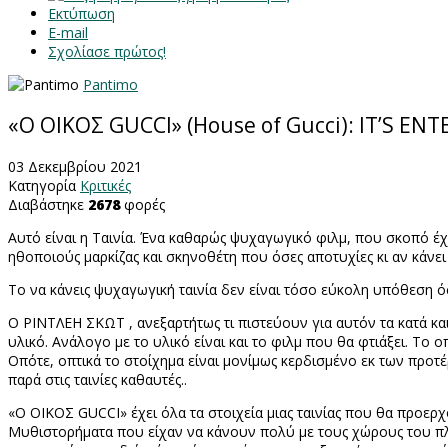
Εκτύπωση
E-mail
Σχολίασε πρώτος!
Pantimo
«Ο ΟΙΚΟΣ GUCCI» (House of Gucci): IT’S E
03 Δεκεμβρίου 2021
Κατηγορία
Κριτικές
Διαβάστηκε
2678
φορές
Αυτό είναι η Ταινία. Ένα καθαρώς ψυχαγωγικό φιλμ, που σκοπό έχ
ηθοποιούς μαρκίζας και σκηνοθέτη που όσες αποτυχίες κι αν κάνει
Το να κάνεις ψυχαγωγική ταινία δεν είναι τόσο εύκολη υπόθεση 
Ο ΡΙΝΤΛΕΗ ΣΚΩΤ , ανεξαρτήτως τι πιστεύουν για αυτόν τα κατά κα
υλικό. Ανάλογο με το υλικό είναι και το φιλμ που θα φτιάξει. Το 
Οπότε, οπτικά το στοίχημα είναι μονίμως κερδισμένο εκ των προ
παρά στις ταινίες καθαυτές..
«Ο ΟΙΚΟΣ
GUCCI
» έχει όλα τα στοιχεία μιας ταινίας που θα π
Μυθιστορήματα που είχαν να κάνουν πολύ με τους χώρους του πλο