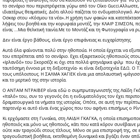
το σενάριο που περιστρέφεται γύρω από τον Οίκο
Gucci
.Αλλωστε, 
ιδιαιτέρως θεαματικές. Διότι αλλού παίζεται το ενδυματολογικό
Οσκαρ στου «Κόσμου τα νέα»..Η χρήση των φακών και κατεπέκταση τ
λήψεις του βοηθά και την κορυφαία μοντέζ, την ΚΛΑΙΡ ΣΙΜΣΟΝ, πο
είναι; …Μια θελκτική ταινία.Με το Μοντάζ και τη Φωτογραφία να 
Δεν είναι έργο βάθους, είναι έργο επιφάνειας κι ευχαρίστησης.
Αυτά όλα φαίνονται πολύ στην ηθοποιία. Η οποία έρχεται να εξυπη
του επιτρέπεται από το σενάριο. Εχει εξαιρετικούς ηθοποιούς στο
«Ιρλανδό» του Σκορσέζε κι όχι στα πολλά φτηνιάρικα φιλμ
που έχ
ταυτόσημη έννοια με τη δεξιοτεχνία- κι είναι δεξιοτεχνία ΕΔΩ. Ο
τους υπόλοιπους. Η ΣΑΛΜΑ ΧΑΓΙΕΚ είναι μια απολαυστική «μάγισσα»
και το μερτικό της στην ιστορία.
Ο ΑΝΤΑΜ ΝΤΡΑΪΒΕΡ είναι εδώ ο συμπρωταγωνιστής της Λαίδη Γκάγκα
«Ιταλό» του, συν το γεγονός ότι η ενδυματολόγος τον έχει περιπ
δραματουργικά τα νήματα της ιστορίας. Οπότε, σε αυτή την περίπτ
παρτενέρ κι αυτό είναι ένας χώρος που του αφήνει επισήμως ο Ρίν
Κι ερχόμαστε στη Γυναίκα, στη ΛΑΙΔΗ ΓΚΑΓΚΑ, η οποία επισημοποιε
ηθοποιός και μόνο ως ηθοποιός, κάτι που κατά κόρον συνέβαινε μ
ούτε καν τραγούδι στους τίτλους. Μόνο σε μια επιστροφή της, σε 
τραγουδιστική βοήθεια, εκτεθειμένη δυναμικά και βγάζει έναν απ