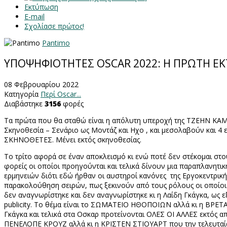
Εκτύπωση
E-mail
Σχολίασε πρώτος!
Pantimo
YΠΟΨΗΦΙΟΤΗΤΕΣ OSCAR 2022: Η ΠΡΩΤΗ Ε
08 Φεβρουαρίου 2022
Κατηγορία
Περί Oscar...
Διαβάστηκε
3156
φορές
Τα πρώτα που θα σταθώ είναι η απόλυτη υπεροχή της ΤΖΕΗΝ ΚΑΜΠ
Σκηνοθεσία – Σενάριο ως Μοντάζ και Ηχο , και μεσολαβούν και 4 ε
ΣΚΗΝΟΘΕΤΕΣ. Μένει εκτός σκηνοθεσίας.
Το τρίτο αφορά σε έναν αποκλεισμό κι ενώ ποτέ δεν στέκομαι στο
φορείς οι οποίοι προηγούνται και τελικά δίνουν μια παραπλανητικ
ερμηνειών διότι εδώ ήρθαν οι αυστηροί κανόνες
της Εργοκεντρική
παρακολούθηση σειρών, πως ξεκινούν από τους ρόλους οι οποίοι ,
δεν αναγνωρίστηκε και δεν αναγνωρίστηκε κι η Λαίδη Γκάγκα, ως ε
publicity
. Το θέμα είναι το ΣΩΜΑΤΕΙΟ ΗΘΟΠΟΙΩΝ αλλά κι η ΒΡΕΤΑΝ
Γκάγκα και τελικά στα Οσκαρ προτείνονται ΟΛΕΣ ΟΙ ΑΛΛΕΣ εκτός α
ΠΕΝΕΛΟΠΕ ΚΡΟΥΖ αλλά κι η ΚΡΙΣΤΕΝ ΣΤΙΟΥΑΡΤ που την τελευταία