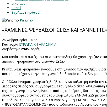
Εκτύπωση
E-mail
Σχολίασε πρώτος!
Pantimo
«XAMENEΣ ΨΕΥΔΑΙΣΘΗΣΕΙΣ» ΚΑΙ «ΑΝΝΕΤΤΕ»
26 Φεβρουαρίου 2022
Κατηγορία
ΕΥΡΩΠΑΙΚΗ ΑΚΑΔΗΜΙΑ
Διαβάστηκε
2945
φορές
Μια ταινία , από αυτές που οι «αστεράκηδες» θα χαρακτήριζαν «ακ
απόλυτη «μοιρασιά» των φετινών Σεζάρ.
Κι όταν λέμε «μοιρασιά» εννοούμε στη γλώσσα των αριθμών διότι
που συμμετέχουν στην παραγωγική διαδικασία οπότε δεν μπορούν 
Οι Γάλλοι Κινηματογραφιστές βράβευσαν ως καλύτερη ταινία τ
μέρος της σειράς του συγγραφέα με τον γενικό τίτλο «Ανθρώπινη Κω
της παραγωγής της. Αν κρίνουμε από τις επί μέρους διακρίσεις π
συνυπογράφει ο σκηνοθέτης του φιλμ ΞΑΒΙΕ ΖΑΝΟΛΙ μαζί με το
του Κλωντ Σωτε) , για τη ΦΩΤΟΓΡΑΦΙΑ, για τη ΣΚΗΝΟΓΡΑΦΙΚΗ ΔΙ
«ΠΡΩΤΟΕΜΦΑΝΙΖΟΜΕΝΟΣ» που υποδύεται τον Λυσιέν, τον κεντρικό 