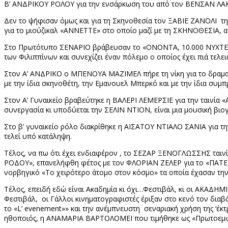
Β’ ΑΝΔΡΙΚΟΥ ΡΟΛΟΥ για την ενσάρκωση του από τον ΒΕΝΣΑΝ ΛΑ
Δεν το ψήφισαν όμως και για τη Σκηνοθεσία τον ΞΑΒΙΕ ΖΑΝΟΛΙ
τ
για το μιούζικαλ «ΑΝΝΕΤΤΕ» στο οποίο μαζί με τη ΣΚΗΝΟΘΕΣΙΑ,
Στ
o
Πρωτότυπο ΣΕΝΑΡΙΟ βράβευσαν το «ΟΝΟΝΤΑ, 10.000 ΝΥΧΤΕΣ 
των Φιλιππίνων και συνεχίζει έναν πόλεμο ο οποίος έχει πιά τελε
Στον Α’ ΑΝΔΡΙΚΟ ο ΜΠΕΝΟΥΑ ΜΑΖΙΜΕΛ πήρε τη νίκη για το δραμα
με την ίδια σκηνοθέτη, την Εμανουελ Μπερκό και με την ίδια συ
Στον Α’ Γυναικείο βραβεύτηκε η ΒΑΛΕΡΙ ΛΕΜΕΡΣΙΕ για την ταινία «
συνεργασία κι υποδύεται την ΣΕΛΙΝ ΝΤΙΟΝ, είναι μια μουσική βιο
Στο β’ γυναικείο ρόλο διακρίθηκε η ΑΪΣΑΤΟΥ ΝΤΙΑΛΟ ΣΑΝΙΑ για την
τελεί υπό κατάληψη.
Τέλος, να πω ότι έχει ενδιαφέρον , το ΣΕΖΑΡ ΞΕΝΟΓΛΩΣΣΗΣ ταιν
ΡΟΔΟΥ», επανελήφθη φέτος με τον ΦΛΟΡΙΑΝ ΖΕΛΕΡ για το «ΠΑΤΕΡΑΣ»
νορβηγικό «Το χειρότερο άτομο στον κόσμο» τα οποία έχασαν τη
Τέλος, επειδή εδώ είναι Ακαδημία κι όχι…Φεστιβάλ, κι οι ΑΚΑΔΗ
Φεστιβάλ,
οι Γάλλοι κινηματογραφιστές έριξαν στο κενό τον δια
το «
L
’
evenement
»» και την ανέμπνευστη
σεναριακή χρήση της ‘έκ
ηθοποιός, η ΑΝΑΜΑΡΙΑ ΒΑΡΤΟΛΟΜΕΪ που τιμήθηκε ως «Πρωτοεμ