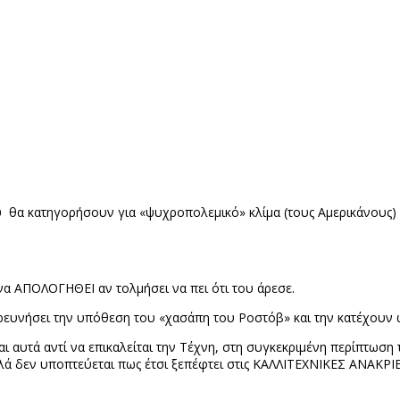
 θα κατηγορήσουν για «ψυχροπολεμικό» κλίμα (τους Αμερικάνους) 
 να ΑΠΟΛΟΓΗΘΕΙ αν τολμήσει να πει ότι του άρεσε.
ν ερευνήσει την υπόθεση του «χασάπη του Ροστόβ» και την κατέχουν
ται αυτά αντί να επικαλείται την Τέχνη, στη συγκεκριμένη περίπτωσ
λλά δεν υποπτεύεται πως έτσι ξεπέφτει στις ΚΑΛΛΙΤΕΧΝΙΚΕΣ ΑΝΑΚΡΙΒ