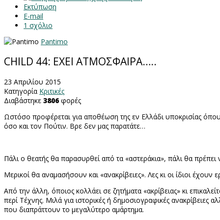
Εκτύπωση
E-mail
1
σχόλιο
Pantimo
CHILD 44: ΕΧΕΙ ΑΤΜΟΣΦΑΙΡΑ…..
23 Απριλίου 2015
Κατηγορία
Κριτικές
Διαβάστηκε
3806
φορές
Ωστόσο προφέρεται για αποθέωση της εν Ελλάδι υποκρισίας όπου
όσο και τον Πούτιν. Βρε δεν μας παρατάτε…
Πάλι ο θεατής θα παρασυρθεί από τα «αστεράκια», πάλι θα πρέπει
Μερικοί θα αναμασήσουν και «ανακρίβειες». Λες κι οι ίδιοι έχου
Από την άλλη, όποιος κολλάει σε ζητήματα «ακρίβειας» κι επικαλεί
περί Τέχνης. Μιλά για ιστορικές ή δημοσιογραφικές ανακρίβειες α
που διαπράττουν το μεγαλύτερο αμάρτημα.