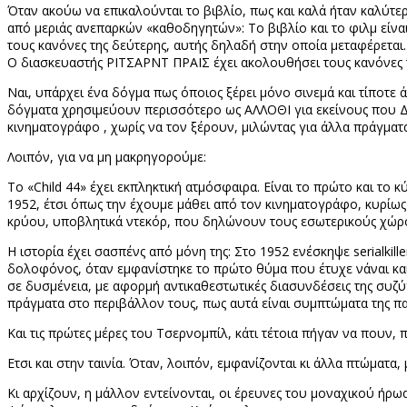
Όταν ακούω να επικαλούνται το βιβλίο, πως και καλά ήταν καλύτερ
από μεριάς ανεπαρκών «καθοδηγητών»: Το βιβλίο και το φιλμ είνα
τους κανόνες της δεύτερης, αυτής δηλαδή στην οποία μεταφέρεται. 
Ο διασκευαστής ΡΙΤΣΑΡΝΤ ΠΡΑΙΣ έχει ακολουθήσει τους κανόνες 
Ναι, υπάρχει ένα δόγμα πως όποιος ξέρει μόνο σινεμά και τίποτε
δόγματα χρησιμεύουν περισσότερο ως ΑΛΛΟΘΙ για εκείνους που Δ
κινηματογράφο , χωρίς να τον ξέρουν, μιλώντας για άλλα πράγμ
Λοιπόν, για να μη μακρηγορούμε:
Το «
Child
44» έχει εκπληκτική ατμόσφαιρα. Είναι το πρώτο και το κύ
1952, έτσι όπως την έχουμε μάθει από τον κινηματογράφο, κυρίως
κρύου, υποβλητικά ντεκόρ, που δηλώνουν τους εσωτερικούς χώρο
Η ιστορία έχει σασπένς από μόνη της: Στο 1952 ενέσκηψε
serial
kille
δολοφόνος, όταν εμφανίστηκε το πρώτο θύμα που έτυχε νάναι κα
σε δυσμένεια, με αφορμή αντικαθεστωτικές διασυνδέσεις της συζύγ
πράγματα στο περιβάλλον τους, πως αυτά είναι συμπτώματα της πα
Και τις πρώτες μέρες του Τσερνομπίλ, κάτι τέτοια πήγαν να πουν, π
Ετσι και στην ταινία. Όταν, λοιπόν, εμφανίζονται κι άλλα πτώματα, 
Κι αρχίζουν, η μάλλον εντείνονται, οι έρευνες του μοναχικού ήρ