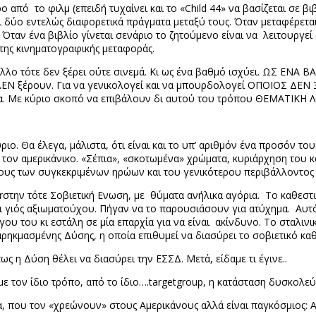
ο από το φιλμ (επειδή τυχαίνει και το «
Child
44» να βασίζεται σε βι
ι δύο εντελώς διαφορετικά πράγματα μεταξύ τους. Όταν μεταφέρεται
Όταν ένα βιβλίο γίνεται σενάριο το ζητούμενο είναι να λειτουργεί 
της κινηματογραφικής μεταφοράς.
 άλλο τότε δεν ξέρει ούτε σινεμά. Κι ως ένα βαθμό ισχύει. ΩΣ ΕΝΑ
ΕΝ ξέρουν. Για να γενικολογεί και να μπουρδολογεί ΟΠΟΙΟΣ ΔΕΝ 
ατα. Με κύριο σκοπό να επιβάλουν δι αυτού του τρόπου ΘΕΜΑΤΙΚΗ 
ριο. Θα έλεγα, μάλιστα, ότι είναι και το υπ’ αριθμόν ένα προσόν το
 τον αμερικάνικο. «Σέπια», «σκοτωμένα» χρώματα, κυριάρχηση του κ
υς των συγκεκριμένων ηρώων και του γενικότερου περιβάλλοντος 
r
στην τότε Σοβιετική Ενωση, με θύματα ανήλικα αγόρια. Το καθεστώ
ι γιός αξιωματούχου. Πήγαν να το παρουσιάσουν για ατύχημα. Αυτ
ου του κι εστάλη σε μία επαρχία για να είναι ακίνδυνο. Το σταλινι
ρηκμασμένης Δύσης, η οποία επιθυμεί να διασύρει το σοβιετικό κα
ως η Δύση θέλει να διασύρει την ΕΣΣΔ. Μετά, είδαμε τι έγινε..
με τον ίδιο τρόπο, από το ίδιο….
target
group
, η κατάσταση δυσκολεύ
ωα, που τον «χρεώνουν» στους Αμερικάνους αλλά είναι παγκόσμιος: