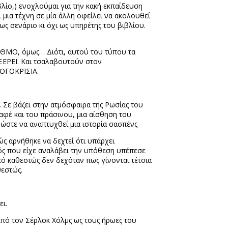
βλίο,) ενοχλούμαι για την κακή εκπαίδευση
 μια τέχνη σε μία άλλη οφείλει να ακολουθεί
ως σενάριο κι όχι ως υπηρέτης του βιβλίου.
 ΒΑΘΜΟ, όμως… Διότι, αυτού του τύπου τα
ΞΕΡΕΙ. Και τσαλαβουτούν στον
ΛΟΓΟΚΡΙΣΙΑ.
υ. Σε βάζει στην ατμόσφαιρα της Ρωσίας του
αφέ και του πράσινου, μια αίσθηση του
ώστε να αναπτυχθεί μια ιστορία σασπένς
ς αρνήθηκε να δεχτεί ότι υπάρχει
ός που είχε αναλάβει την υπόθεση υπέπεσε
κό καθεστώς δεν δεχόταν πως γίνονται τέτοια
θεστώς.
ει.
 Από τον Σέρλοκ Χόλμς ως τους ήρωες του