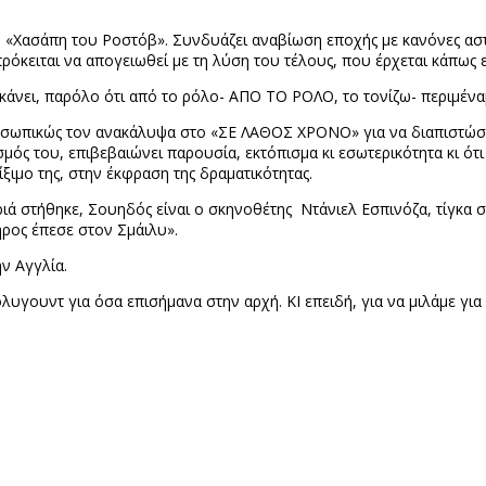
ασάπη του Ροστόβ». Συνδυάζει αναβίωση εποχής με κανόνες αστυ
όκειται να απογειωθεί με τη λύση του τέλους, που έρχεται κάπως 
 κάνει, παρόλο ότι από το ρόλο- ΑΠΟ ΤΟ ΡΟΛΟ, το τονίζω- περιμέν
οσωπικώς τον ανακάλυψα στο «ΣΕ ΛΑΘΟΣ ΧΡΟΝΟ» για να διαπιστώσω 
μός του, επιβεβαιώνει παρουσία, εκτόπισμα κι εσωτερικότητα κι ότ
ξιμο της, στην έκφραση της δραματικότητας.
ριά στήθηκε, Σουηδός είναι ο σκηνοθέτης Ντάνιελ Εσπινόζα, τίγκα
ήρος έπεσε στον Σμάιλυ».
ν Αγγλία.
υγουντ για όσα επισήμανα στην αρχή. ΚΙ επειδή, για να μιλάμε για