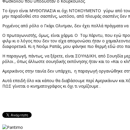
Φώσκολου που υποδυόταν ο Κούρκουλος.
Το έργο είναι ΜΥΘΟΠΛΑΣΙΑ κι όχι ΝΤΟΚΟΥΜΕΝΤΟ γύρω από τον «Χ
μην παραδοθεί στο σασπένς, ωστόσο, από πλευράς σασπένς δεν πρ
Ριγμένος από ρόλο ο Γκάρι Ολντμαν, δεν έχει πολλά πράγματα να
Ο πρωταγωνιστής, όμως, είναι χάρμα. Ο Τομ Χάρντυ, που εγώ πρ
φιλμ κι ο λόγος που δεν τον είχα απομονώσει ήταν ο χαμαιλεοντισ
διαφορετικά. Κι η Νοόμι Ραπάς, μου φάνηκε πιο θερμή εδώ στο παί
Η παραγωγή, πάντως, να ξέρετε, είναι ΣΟΥΗΔΙΚΗ, από Σουηδία με
ρόλοι , όπως άλλωστε σουηδικής εκπόνησης ήταν και το «Και ο κλ
Αμερικάνος στην ταινία δεν υπάρχει, η παραγωγή οργανώθηκε στη
Αυτά επειδή όλο και κάπου θα διαβάσουμε περί Αμερικάνων και Χόλ
ΠΩΣ γίνεται ο κινηματογράφος κι όχι τι νομίζουμε .