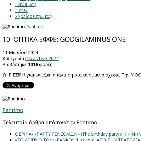
Εκτύπωση
E-mail
Σχολίασε πρώτος!
Pantimo
10. ΟΠΤΙΚΑ ΕΦΦΕ: GODGILAMINUS ONE
11 Μαρτίου 2024
Κατηγορία
Oscar/Live-2024
Διαβάστηκε
1416
φορές
Ω, ΓΙΕΣ!!! Η γιαπωνέζικη απάντηση στα κινούμενα σχέδια. Την Υ
Pantimo
Τελευταία άρθρα από τον/την Pantimo
ΘΕΡΙΝΑ- «ΠΑΡΤΥ ΓΕΝΕΘΛΙΩΝ» (The birthday party): H K
«ΤΟ ΔΕΙΠΝΟ ΤΟΥ ΦΡΑΝΚΟ» (La cena): ΑΠΟ ΤΗΝ ΤΡΑΓΩΔΊ