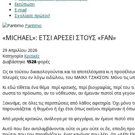
Εκτύπωση
E-mail
Σχολίασε πρώτος!
Pantimo
«MICHAEL»: ΕΤΣΙ ΑΡΕΣΕΙ ΣΤΟΥΣ «FAN»
29 Απριλίου 2026
Κατηγορία
Κριτικές
Διαβάστηκε
1528
φορές
Ως εκ τούτου δικαιολογούνται και τα αποτελέσματα κι η προσέλευση
πλευρές του εν λόγω ειδώλου, του ΜΑΪΚΛ ΤΖΑΚΣΟΝ. Μόνο τις υπαι
Κι εδώ τίθεται ένα θέμα
περί κριτικής, περί βιογραφίας, περί του 
σωστα το πρόσωπο, αν το νόθευσαν, αν έμειναν πιστοί στα γεγον
Ξεκινάμε, σε όλες τις περιπτώσεις από λάθος αφετηρία. Όχι μόνο 
παρουσιάζεται
ή θιγμένο ή όχι έτσι όπως εκείνοι περίμεναν ή όπ
Από μεριάς κριτικών, ανάλογα με τα φεγγάρια, αν έμεινε πιστό στα
Αυτό που δεν αντιλαμβάνονται ούτε οι μεν ούτε οι δε, επειδη προ
πρώτοι που τον παραβιάζουν, ένας κανόνας που λέει
ότι «ΔΕΝ 