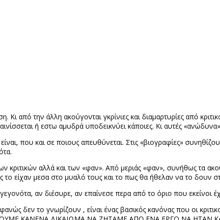
. Κι από την άλλη ακούγονται γκρίνιες και διαμαρτυρίες από κριτικο
νίσσεται ή εστω αμυδρά υποδεικνύει κάποιες. Κι αυτές «ανώδυνα»
τι είναι, που και σε ποιους απευθύνεται. Στις «βιογραφίες» συνηθίζ
ότα.
των κριτικών αλλά και των «φαν». Από μεριάς «φαν», συνήθως τα ακ
ως το είχαν μεσα στο μυαλό τους και το πως θα ήθελαν να το δουν σ
 γεγονότα, αν διέσυρε, αν επαίνεσε περα από το όριο που εκείνοι έ
φανώς δεν το γνωρίζουν , είναι ένας βασικός κανόνας που οι κριτικ
ΕΧΟΥΜΕ ΚΑΝΕΝΑ ΔΙΚΑΙΩΜΑ ΝΑ ΖΗΤΑΜΕ ΑΠΟ ΕΝΑ ΕΡΓΟ ΝΑ ΗΤΑΝ Κ