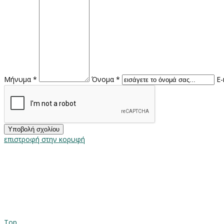
Μήνυμα *
Όνομα *
E-
επιστροφή στην κορυφή
Top