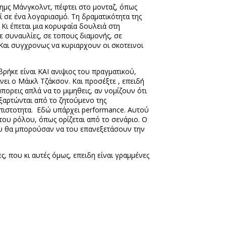
έημς Μάνγκολντ, πέφτει στο μονταζ, όπως
ζί σε ένα λογαριασμό. Τη δραματικότητα της
Κι έπεται μια κορυφαία δουλειά στη
σε συναυλίες, σε τοπους διαμονής, σε
 Και συγχρονως να κυριαρχουν οι σκοτεινοι
ρήκε είναι ΚΑΙ ανιψιος του πραγματικού,
ει ο Μάικλ Τζάκσον. Και προσέξτε , επειδή
πορεις απλά να το μιμηθεις, αν νομίζουν ότι
ξαρτώνται από το ζητούμενο της
 πιστοτητα.
Εδώ υπάρχει
performance
. Αυτού
 του ρόλου, όπως ορίζεται από το σενάριο. Ο
ου θα μπορούσαν να του επανεξετάσουν την
, που κι αυτές όμως, επειδη είναι γραμμένες