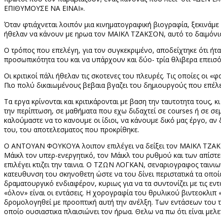
ΕΠΙΘΥΜΟΥΣΕ ΝΑ ΕΙΝΑΙ».
Όταν φτιάχνεται λοιπόν μια κινηματογραφική βιογραφία, ξεκινάμε 
ήθελαν να κάνουν με ηρωα τον ΜΑΙΚΛ ΤΖΑΚΣΟΝ, αυτό το δαιμόνιο
Ο τρόπος που επελέγη, για τον συγκεκριμένο, αποδείχτηκε ότι ήτα
προσωπικότητα του και να υπάρχουν και δύο- τρία θλιβερα επεισ
Οι κριτικοί πάλι ήθελαν τις σκοτενες του πλευρές. Τις οποίες οι 
Πιο πολύ δικαιωμένους βεβαια βγαζει του δημιουργούς που επέλ
Τα εργα κρίνονται και κριτικάρονται με βαση την ταυτοτητα τους, κι
την περίπτωση, σε μαθήματα που εχω διδαχτεί σε
courses
ή σε σεμ
καλούμαστε να το κανουμε οι ίδιοι, να κάνουμε δικό μας έργο, αν 
του, του αποτελεσματος που προκρίθηκε.
O ANTOYAN
Φ
OYKOYA
λοιπον επιλέγει να δείξει τον ΜΑΙΚΛ ΤΖΑ
Μάικλ τον υπερ-ενεργητικό, τον Μάικλ του ρυθμού και των απίστ
επιλέγει κτιζει την ταινια. Ο ΤΖΩΝ ΛΟΓΚΑΝ, σεναριογραφος ταινι
κατευθυνση του σκηνοθετη ώστε να του δίνει περιστατικά τα οποία 
δραματουργικό ενδιαφέρον, κυριως για να τα συντονίζει με τις εν
«όλον» είναι οι εντάσεις. Η χορογραφία του θρυλικού βιντεοκλιπ 
δρομολογηθεί με προοπτική αυτή την ανέλξη. Των εντάσεων του ταλ
οποίο ουσιαστικα πλαισιώνει τον ήρωα. Θελω να πω ότι είναι μελε