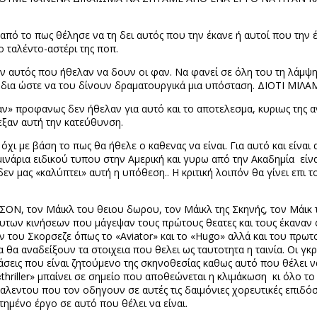
από το πως θέλησε να τη δει αυτός που την έκανε ή αυτοί που την έ
 ταλέντο-αστέρι της ποπ.
ν αυτός που ήθελαν να δουν οι φαν. Να φανεί σε όλη του τη λάμψη 
όδια ώστε να του δίνουν δραματουργικά μια υπόσταση. ΔΙΟΤΙ ΜΙΛΑ
«φαν» προφανως δεν ήθελαν για αυτό και το αποτελεσμα, κυριως της 
εξαν αυτή την κατεύθυνση.
 όχι με βάση το πως θα ήθελε ο καθενας να είναι. Για αυτό και είναι
ινάρια ειδικού τυπου στην Αμερική και γυρω από την Ακαδημία
είν
δεν μας «καλύπτει» αυτή η υπόθεση.. Η κριτική λοιπόν θα γίνει επι
ΚΣΟΝ, τον Μάικλ του θειου δωρου, τον Μάικλ της Σκηνής, τον Μάι
ευτων κινήσεων που μάγεψαν τους πρώτους θεατες και τους έκαναν
ων του Σκορσεζε όπως το «
Aviator
» και το «
Hugo
» αλλά και του πρω
θα αναδείξουν τα στοιχεια που θελει ως ταυτοτητα η ταινία. Οι γκρ
τάσεις που είναι ζητούμενο της σκηνοθεσίας καθως αυτό που θέλει 
«
thriller
» μπαίνει σε σημείο που αποθεώνεται η κλιμάκωση
κι όλο το
εντου που τον οδηγουν σε αυτές τις δαιμόνιες χορευτικές επιδόσει
τημένο έργο σε αυτό που θέλει να είναι.