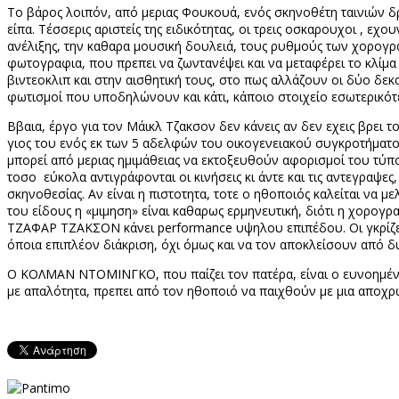
Το βάρος λοιπόν, από μεριας Φουκουά, ενός σκηνοθέτη ταινιών δρ
είπα. Τέσσερις αριστείς της ειδικότητας, οι τρεις οσκαρουχοι , εχ
ανέλιξης, την καθαρα μουσική δουλειά, τους ρυθμούς των χορογρα
φωτογραφια, που πρεπει να ζωντανέψει και να μεταφέρει το κλίμα 
βιντεοκλιπ και στην αισθητική τους, στο πως αλλάζουν οι δύο δεκ
φωτισμοί που υποδηλώνουν και κάτι, κάποιο στοιχείο εσωτερικό
Ββαια, έργο για τον Μάικλ Τζακσον δεν κάνεις αν δεν εχεις βρει 
γιος του ενός εκ των 5 αδελφών του οικογενειακού συγκροτήματος
μπορεί από μεριας ημιμάθειας να εκτοξευθούν αφορισμοί του τύπου
τοσο
εύκολα αντιγράφονται οι κινήσεις κι άντε και τις αντεγραψες
σκηνοθεσίας. Αν είναι η πιστοτητα, τοτε ο ηθοποιός καλείται να μ
του είδους η «μιμηση» είναι καθαρως ερμηνευτική, διότι η χορογρα
ΤΖΑΦΑΡ ΤΖΑΚΣΟΝ κάνει
performance
υψηλου επιπέδου. Οι γκρίζ
όποια επιπλέον διάκριση, όχι όμως και να τον αποκλείσουν από δ
Ο ΚΟΛΜΑΝ ΝΤΟΜΙΝΓΚΟ, που παίζει τον πατέρα, είναι ο ευνοημένος 
με απαλότητα, πρεπει από τον ηθοποιό να παιχθούν με μια αποχ