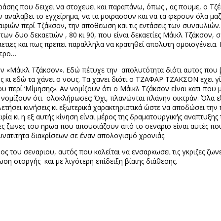
άσης που δειχει να στοχευει και παραπάνω, όπως , ας πουμε, ο Τζ
ουν αναλαβει το εγχείρημα, να τα μοιρασουν και να τα φερουν όλα μα
φιών περί Τζάκσον, την αποθεωση και τις εντάσεις των συναυλιών. 
των δυο δεκαετιών , 80 κι 90, που είναι δεκαετίες Μάικλ Τζάκσον, 
αετιες και πως πρεπει παραλληλα να κρατηθεί απολυτη ομοιογένεια.
τερο…
τον «Μάικλ Τζάκσον». Εδώ πέτυχε την
απολυτότητα διότι αυτος που β
 κι εδώ τα χάνει ο νους. Τα χανει διότι ο ΤΖΑΦΑΡ ΤΖΑΚΣΟΝ εχει γίν
 περί ‘Μίμησης». Αν νομίζουν ότι ο Μάικλ Τζάκσον είναι κατι που μ
, νομίζουν ότι
ολοκλήρωσες; Όχι, πλανώνται πλάνην οικτράν. Όλα ε
ελετήσει κινήσεις κι εξωτερικά χαρακτηριστικά ώστε να αποδώσει την
φία κι η εξ αυτής κίνηση είναι μέρος της δραματουργικής αναπτυξης
ες ζωνες του ηρωα που απουσιάζουν από το σεναριο είναι αυτές π
υνατιτητα διακρίσεων σε έναν απολογισμό χρονιάς.
του σεναριου, αυτός που καλείται να ενσαρκωσει τις γκριζες ζωνες
ρωση στοργής
και με λιγότερη επίδειξη βίαιης διάθεσης.