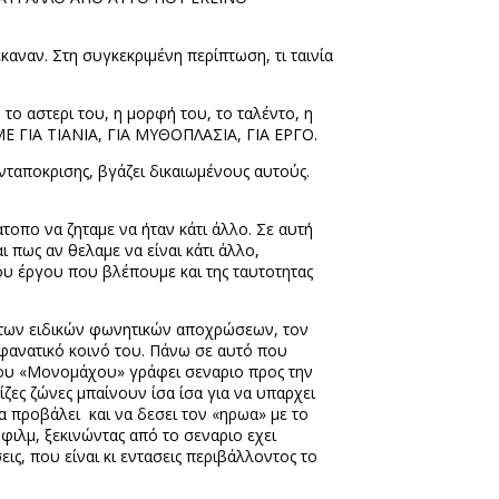
καναν. Στη συγκεκριμένη περίπτωση, τι ταινία
το αστερι του, η μορφή του, το ταλέντο, η
ΜΕ ΓΙΑ ΤΙΑΝΙΑ, ΓΙΑ ΜΥΘΟΠΛΑΣΙΑ, ΓΙΑ ΕΡΓΟ.
ανταποκρισης, βγάζει δικαιωμένους αυτούς.
 ατοπο να ζηταμε να ήταν κάτι άλλο. Σε αυτή
αι πως αν θελαμε να είναι κάτι άλλο,
 του έργου που βλέπουμε και της ταυτοτητας
κ των ειδικών φωνητικών αποχρώσεων, τον
 φανατικό κοινό του. Πάνω σε αυτό που
του «Μονομάχου» γράφει σεναριο προς την
ίζες ζώνες μπαίνουν ίσα ίσα για να υπαρχει
να προβάλει
και να δεσει τον «ηρωα» με το
 φιλμ, ξεκινώντας από το σεναριο εχει
ς, που είναι κι εντασεις περιβάλλοντος το