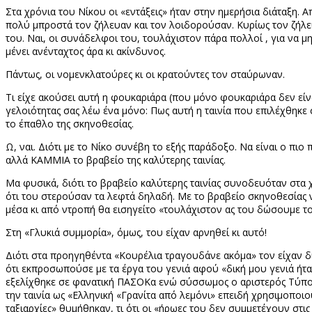
Στα χρόνια του Νίκου οι «εντάξεις» ήταν στην ημερήσια διάταξη. 
πολύ μπροστά τον ζήλευαν και τον λοιδορούσαν. Κυρίως τον ζήλευ
του. Ναι, οι συνάδελφοι του, τουλάχιστον πάρα πολλοί , για να 
μένει ανένταχτος άρα κι ακίνδυνος.
Πάντως, οι νομενκλατούρες κι οι κρατούντες τον σταύρωναν.
Τι είχε ακούσει αυτή η φουκαριάρα (που μόνο φουκαριάρα δεν είνα
γελοιότητας σας λέω ένα μόνο: Πως αυτή η ταινία που επιλέχθηκ
το έπαθλο της σκηνοθεσίας.
Ω, ναι. Διότι με το Νίκο συνέβη το εξής παράδοξο. Να είναι ο π
αλλά ΚΑΜΜΙΑ το βραβείο της καλύτερης ταινίας.
Μα φυσικά, διότι το βραβείο καλύτερης ταινίας συνοδευόταν στα 
ότι του στερούσαν τα λεφτά δηλαδή. Με το βραβείο σκηνοθεσίας νόμ
μέσα κι από ντροπή θα εισηγείτο «τουλάχιστον ας του δώσουμε τ
Στη «Γλυκιά συμμορία», όμως, του είχαν αρνηθεί κι αυτό!
Διότι στα προηγηθέντα «Κουρέλια τραγουδάνε ακόμα» τον είχαν
ότι εκπροσωπούσε με τα έργα του γενιά αφού «δική μου γενιά ή
εξελίχθηκε σε φανατική ΠΑΣΟΚα ενώ σύσσωμος ο αριστερός Τύπος
την ταινία ως «Ελληνική «Γρανίτα από λεμόνι» επειδή χρησιμοποιο
ταξιαρχίες» θυμήθηκαν, τι ότι οι «ήρωες του δεν συμμετέχουν στις