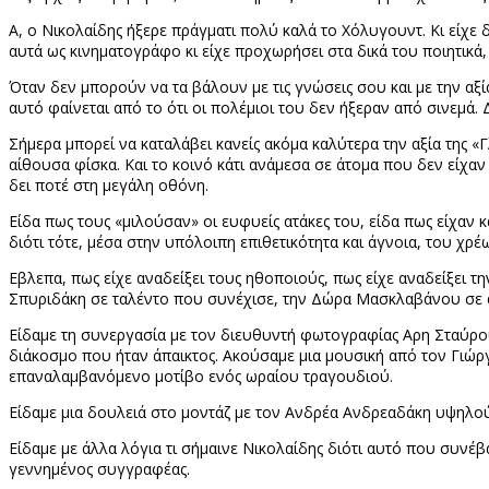
Α, ο Νικολαίδης ήξερε πράγματι πολύ καλά το Χόλυγουντ. Κι είχε
αυτά ως κινηματογράφο κι είχε προχωρήσει στα δικά του ποιητικά
Όταν δεν μπορούν να τα βάλουν με τις γνώσεις σου και με την αξ
αυτό φαίνεται από το ότι οι πολέμιοι του δεν ήξεραν από σινεμά. 
Σήμερα μπορεί να καταλάβει κανείς ακόμα καλύτερα την αξία της 
αίθουσα φίσκα. Και το κοινό κάτι ανάμεσα σε άτομα που δεν είχαν 
δει ποτέ στη μεγάλη οθόνη.
Είδα πως τους «μιλούσαν» οι ευφυείς ατάκες του, είδα πως είχαν 
διότι τότε, μέσα στην υπόλοιπη επιθετικότητα και άγνοια, του χρέ
Εβλεπα, πως είχε αναδείξει τους ηθοποιούς, πως είχε αναδείξει 
Σπυριδάκη σε ταλέντο που συνέχισε, την Δώρα Μασκλαβάνου σε 
Είδαμε τη συνεργασία με τον διευθυντή φωτογραφίας Αρη Σταύρ
διάκοσμο που ήταν άπαικτος. Ακούσαμε μια μουσική από τον Γιώργ
επαναλαμβανόμενο μοτίβο ενός ωραίου τραγουδιού.
Είδαμε μια δουλειά στο μοντάζ με τον Ανδρέα Ανδρεαδάκη υψηλο
Είδαμε με άλλα λόγια τι σήμαινε Νικολαίδης διότι αυτό που συνέ
γεννημένος συγγραφέας.