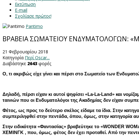
Εκτύπωση
E-mail
Σχολίασε πρώτος!
Pantimo
ΒΡΑΒΕΙΑ ΣΩΜΑΤΕΙΟΥ ΕΝΔΥΜΑΤΟΛΟΓΩΝ: «Μ
21 Φεβρουαρίου 2018
Κατηγορία
Περί Oscar...
Διαβάστηκε
2643
φορές
Ο, τι ακριβώς είχε γίνει και πέρσι στο Σωματείο των Ενδυματ
Δηλαδή, πέρσι είχαν κι αυτοί ψηφίσει «
La
-
La
-
Land
» και νομίζ
ταινιών που οι Ενδυματολόγοι της Ακαδημίας δεν είχαν συμπε
Φέτος, ως προς το δεύτερο σκέλος είδαμε τα ίδια. Στην κα
συμπεριληφθεί στην πεντάδα, όπου, όμως, στην κατηγορία αυτ
Στην ειδικότητα «Φαντασίας» βραβεύτηκε το «
WONDER
WOM
ΧΕΜΙΝΓΚ , που, όμως, φέτος δεν έχει προταθεί. Από την πεν