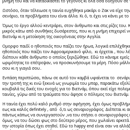
μνήμη του και να καταδικαστεί το γεγονός κι όλα όσα οδηγούν σε 
Ωστόσο, όταν τέλειωσε η ταινία ευχήθηκα μακάρι ο Ζακ να είχε τη
σενάριο, τα προβλήματα του είναι άλλα. Κι ό, τι έχει να κάνει με 
Όμως το έργο αλλού κεντράρει, στον άνθρωπο και στις ρίζες του.
μικρός κάτω από συνθήκες δυσάρεστες, που κι η μνήμη επιχειρεί ν
Βιετνάμ κι η μετοίκηση της οικογένειας στην Αγγλία.
Ομορφο παιδί ο ηθοποιός που παίζει τον ήρωα, λογικά επιλέχθηκε έτ
ηθοποιός που παίζει τον Αφροαμερικανό φίλο,
κι έρχεται , που λ
διέπουν κάθε άνθρωπο ο οποίος ξεριζώθηκε. Εδώ το κάναμε εμείς
ωριμότητας το επέτρεψαν, να προσκυνήσουμε τα μέρη. Πόσο μάλλον 
σου κι η γιαγιά σου..
Ενπάση περιπτώσει, πάνω σε αυτό τον καμβά υφαίνεται το
σενάρι
την τροπή της κι ενώ ξεκινά ως γνωριμία του μπαρ, παρακάτω εξελ
κουβαλά τις δικές του ενοχές για το Βιετνάμ, όπου εκεί είχε πολεμ
ταινίες, γύρω από τα τραύματα που άφησε ο πόλεμος του Βιετνάμ.
Η ταινία έχει πολύ καλό ρυθμό στην αφήγηση, έχει όμως προβλήμ
εως και καλός
definitely
, από
ό,τι ως σεναριογράφος. Διέπεται κι 
πάντως κάπως να συνεργαστούν ,να του στήσει ο σεναριογράφος κά
όμως, να του δώσει φως στο δεύτερο μέρος, που χωλαίνει αρκετά
την ιστορία όπως έχει στηθεί. Εδώ το
happy
end
είναι σαν να αλλάζ