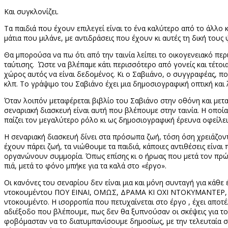
Και συγκλονίζει.
Τα παιδιά που έχουν επιλεγεί είναι το ένα καλύτερο από το άλλο 
μάτια που μιλάνε, με αντιδράσεις που έχουν κι αυτές τη δική τους 
Θα μπορούσα να πω ότι από την ταινία λείπει το οικογενειακό περ
ταύτισης.
Ώστε να βλέπαμε κάτι περισσότερο από γονείς και τέτοια
χώρος αυτός να είναι δεδομένος. Κι ο Σαβιιάνο, ο συγγραφέας, π
κλπ. Το γράψιμο του Σαβιάνο έχει μια δημοσιογραφική οπτική και λ
Όταν λοιπόν μεταφέρεται βιβλίο του Σαβιάνο στην οθόνη και μετα
σεναριακή διασκευή είναι αυτή που βλέπουμε στην ταινία. Η οποία
παίζει τον μεγαλύτερο ρόλο κι ως δημοσιογραφική έρευνα οφείλει 
Η σεναριακή διασκευή δίνει στα πρόσωπα ζωή, τόση όση χρειάζον
έχουν πάρει ζωή, τα νιώθουμε τα παιδιά, κάποιες αντιθέσεις είνα
οργανώνουν συμμορία. Όπως επίσης κι ο ήρωας που μετά τον πρώ
πιά, μετά το φόνο μπήκε για τα καλά στο «έργο».
Οι κανόνες του σεναρίου δεν είναι μια και μόνη συνταγή για κάθε 
ντοκουμέντου ΠΟΥ ΕΙΝΑΙ, ΟΜΩΣ, ΔΡΑΜΑ ΚΙ ΟΧΙ ΝΤΟΚΥΜΑΝΤΕΡ, , ο
ντοκουμέντο. Η ισορροπία που πετυχαίνεται στο έργο , έχει αποτ
αδιέξοδο που βλέπουμε, πως δεν θα ξυπνούσαν οι σκέψεις για το τ
φοβόμασταν να το διατυμπανίσουμε δημοσίως, με την τελευταία σ