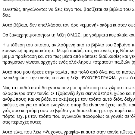
Συνεπώς, πηγαίνοντας να δεις έργο που βασίζεται σε βιβλίο του Σ
δεις.
Αυτό βέβαια, δεν απαλλάσσει τον όρο «εμμονή» ακόμα κι όταν συσχ
Θα ξαναχρησιμοποιήσω τη λέξη ΟΜΩΣ.. με γράμματα κεφαλαία κα
Η υπόθεση του οποίου, αντλούμενη από το βιβλίο του Σαβιάνο πο
κοινωνική πραγματικότητα: Μικρά παιδιά, στις γειτονιές της Νάπο
με μια προέκταση και στο πως μέσα από κάποιες διαδικασίες και γ
πραγμάτων γίνεται αρχηγός ενός ολόκληρου «στρατού» παιδιών (η «τ
Αυτό που μου άρεσε στην ταινία , πιο πολύ από όλα, και το πιστ
ολοκληρώσει την ταινία, κι είναι η λέξη ΨΥΧΟΓΕΩΓΡΑΦΙΑ- γι αυτό κ
Ναι, τα παιδιά αυτά δείχνουν σαν μια προέκταση του χώρου που κ
ολοφάνερα στην ταινία. Ο Τζοβανέζι έχει σκηνοθετήσει χώρο και π
ανθρώπους. Και σε βάζει σε σκέψεις με τον τρόπο αυτό διότι δείχν
σκέψεις και για το πόσο εναγώνιο σπορ θα είναι να έχεις παιδί, 
γιός σου κι η κόρη σου το βράδυ για διασκέδαση με την παρέα και
πόρτα. Όχι με τον τρόπο που αγωνιούν παρομοίως οι γονείς σε ‘όλ
στις περιοχές αυτές.
Αυτό είναι που λέω «Ψυχογεωγραφία» κι αυτό στην ταινία τίθεται