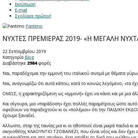
Εκτύπωση
E-mail
Σχολίασε πρώτος!
Pantimo
ΝΥΧΤΕΣ ΠΡΕΜΙΕΡΑΣ 2019- «Η ΜΕΓΑΛΗ ΝΥΧΤΑ
22 Σεπτεμβρίου 2019
Κατηγορία
Blog
Διαβάστηκε
2984
φορές
Ναι, παραδέχομαι την εμμονή του ιταλικού σινεμά με θέματα γύρω
Ναι, αναγνωρίζω ότι αυτά κάπου, κατά το κοινώς λεγόμενο, «τα έχ
ΟΜΩΣ, η χαρακτηριζόμενη ως «εμμονή» έχει να κάνει και με μια άλ
Και σίγουρα, μια «παράδοση» έχει πολλές παραμέτρους ώστε αυτό 
οφείλουν να παραδεχτούν κι οι «πολέμιοι» ότι την ΠΑΙΔΙΚΗ ΕΚΔ
έχουμε ξαναδεί.
Αλλωστε, σταρ της ταινίας μια κι οι ηθοποιοί είναι μικρά παιδιά κ
σκηνοθέτης ΚΛΑΟΥΝΤΙΟ ΤΖΟΒΑΝΕΖΙ, που είναι νέος και δεν έχει
συνεργάζεται και στο σενάριο, έχει φτιάξει το δικό του «μύθο» ω