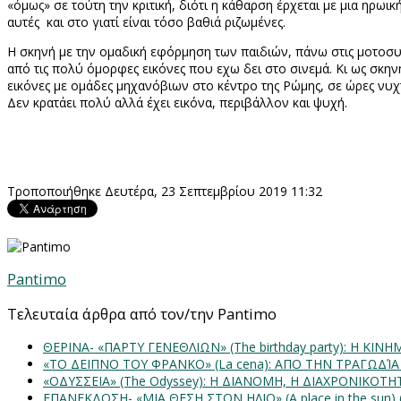
«όμως» σε τούτη την κριτική, διότι η κάθαρση έρχεται με μια ηρωι
αυτές
και στο γιατί είναι τόσο βαθιά ριζωμένες.
Η σκηνή με την ομαδική εφόρμηση των παιδιών, πάνω στις μοτοσυκ
από τις πολύ όμορφες εικόνες που εχω δει στο σινεμά. Κι ως σκηνή
εικόνες με ομάδες μηχανόβιων στο κέντρο της Ρώμης, σε ώρες νυ
Δεν κρατάει πολύ αλλά έχει εικόνα, περιβάλλον και ψυχή.
Τροποποιήθηκε Δευτέρα, 23 Σεπτεμβρίου 2019 11:32
Pantimo
Τελευταία άρθρα από τον/την Pantimo
ΘΕΡΙΝΑ- «ΠΑΡΤΥ ΓΕΝΕΘΛΙΩΝ» (The birthday party): H K
«ΤΟ ΔΕΙΠΝΟ ΤΟΥ ΦΡΑΝΚΟ» (La cena): ΑΠΟ ΤΗΝ ΤΡΑΓΩΔΊ
«ΟΔΥΣΣΕΙΑ» (The Odyssey): Η ΔΙΑΝΟΜΗ, Η ΔΙΑΧΡΟΝΙΚΟΤ
ΕΠΑΝΕΚΔΟΣΗ- «ΜΙΑ ΘΕΣΗ ΣΤΟΝ ΗΛΙΟ» (Α place in the sun