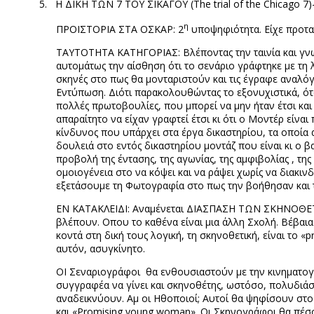
5.
Η ΔΙΚΗ ΤΩΝ 7 ΤΟΥ ΣΙΚΑΓΟΥ (
The
trial
of
the
Chicago
7)
η
ΠΡΟΪΣΤΟΡΙΑ ΣΤΑ ΟΣΚΑΡ: 2
υποψηφιότητα. Είχε προταθ
ΤΑΥΤΟΤΗΤΑ ΚΑΤΗΓΟΡΙΑΣ: Βλέποντας την ταινία και γνωρ
αυτομάτως την αίσθηση ότι το σενάριο γράφτηκε με τη
σκηνές στο πως θα μονταριστούν και τις έγραφε αναλόγω
Εντύπωση. Διότι παρακολουθώντας το εξονυχιστικά, όταν
πολλές πρωτοβουλίες, που μπορεί να μην ήταν έτσι και
απαραίτητο να είχαν γραφτεί έτσι κι ότι ο Μοντέρ είναι
κίνδυνος που υπάρχει στα έργα δικαστηρίου, τα οποία
δουλειά στο εντός δικαστηρίου μοντάζ που είναι κι ο β
προβολή της έντασης, της αγωνίας, της αμφιβολίας , τ
ομοιογένεια στο να κόψει και να ράψει χωρίς να διακιν
εξετάσουμε τη Φωτογραφία στο πως την βοήθησαν και τα
ΕΝ ΚΑΤΑΚΛΕΙΔΙ: Αναμένεται ΔΙΑΣΠΑΣΗ ΤΩΝ ΣΚΗΝΟΘΕΤΩΝ
βλέπουν. Οπου το καθένα είναι μια άλλη Σ
xo
λή. Βέβαια
κοντά στη δική τους λογική, τη σκηνοθετική, είναι το «
p
αυτόν, ασυγκίνητο.
ΟΙ Σεναριογράφοι
θα ενθουσιαστούν με την κινηματογ
συγγραφέα να γίνει και σκηνοθέτης, ωστόσο, πολυδιάσπ
αναδεικνύουν. Αμ οι Ηθοποιοί; Αυτοί θα ψηφίσουν στο
και «
Promising
young
woman
». Οι Σκηνογράφοι θα πέσ