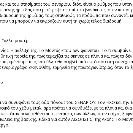
ας και του στησίματος του σεναρίου, διότι είναι ο ρυθμός που υπαγ
νωμένης ηρωίδας που μετέτρεψε σε σπίτι το βανάκι της, όταν καταστ
η διαδρομή της ηρωίδας, τους σταθμούς, τα πρόσωπα που συναντά, κι
ια που να μπορούν να εκφράζουν αυτή τη χωρίς τέλος διαδρομή.
 Γάλλο μοντέρ
ας. Η ανέλιξη της. Το Μοντάζ «που δεν φαίνεται». Το τι συμβαίνει
θητική πορεία της, πως τεμαχίζει τις σκηνές σε πλάνα και πως τα δέν
να περιμένουμε πως κάτι άλλο θα συμβεί από αυτό που στη συνέχεια μ
εναριογράφο-σκηνοθέτη, ερμηνεία της πρωταγωνίστριας, όταν το έργ
εν
 να συνυφάνει τους δύο πόλους του ΣΕΝΑΡΙΟΥ: Τον ΗΧΟ και την
ικό του χέβυ μέταλ, άρα πρέπει να συνδυάζει με τα πλάνα και ένα
ούει, όταν συναισθάνεται τις εντάσεις των άλλων, όταν ο ήχος ξαφνι
ώλεια της βασικής, ειδικά για αυτόν ΑΙΣΘΗΣΗΣ, της Ακοής. Το Μοντ
έργο.