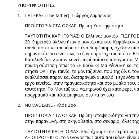
ΥΠΟΨΗΦΙΟΤΗΤΕΣ
1.
ΠΑΤΕΡΑΣ (
The father)-
Γιώργος Λαμπρινός
ΠΡΟΪΣΤΟΡΙΑ ΣΤΑ ΟΣΚΑΡ: Πρώτη Υποψηφιότητα
TAYTOTHTA
ΚΑΤΗΓΟΡΙΑΣ: Ο Ελληνας μοντέρ
ΓΙΩΡΓΟΣ 
2019 (μεταξύ άλλων ήταν ο μοντέρ και στο Κεφάλαιο» τ
ταινία που κινείται μέσα σε ένα διαμέρισμα, σχεδόν απο
σημαντικότερο είναι πως το έργο προέρχεται από το θέ
Καταλαβαίνει λοιπόν κανείς περί ποίου επιτεύγματος Μ
πρώτη σύσταση όπως το «Η θρυλική Μα Ρέινυ» ή και το 
στήσει ΟΛΗ την ταινία, το μοντάζ είναι που της δίνει τ
εναλλάσσει παρόν και διαταραγμένο μυαλό. Γεγονότα π
έργο κινείται
στην πραγματικότητα και στο μυαλό του,
ταυτότητα. Το Μοντάζ του Λαμπρινού έχει καταφέρει να 
πραγματικό και πότε μπήκαμε στο «
trip
» του.
2.
NOMADLAND-
Κλόε Ζάο
ΠΡΟΙΣΤΟΡΙΑ ΣΤΑ ΟΣΚΑΡ: Πρώτη υποψηφιότητα για την Κλ
στην παραγωγή, στη σκηνοθεσία, στο σενάριο, όλες τη
ΤΑΥΤΟΤΗΤΑ ΚΑΤΗΓΟΡΙΑΣ: Εδώ έχουμε την περίπτωση μιας
ΑΞΙΟΠΡΟΣΕΚΤΟ, το γεγονός πως αυτά που κάνει είναι ότι 