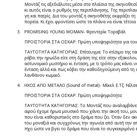
Μοντάζ τις αξεδιάλυτες μέσα στα πλαίσια της σκηνοθεσί
κι αυτός είναι ο ρυθμός της περιπλάνησης. Της περιπλα
γη και πατρίς. Δια του μοντάζ η σκηνοθέτης εκφράζει τ
πορεία. Κι έχει φροντίσει ώστε τα πλάνα να είναι τέτο
3.
PROMISING YOUNG WOMAN-
Φρεντερίκ Τοραβάλ
ΠΡΟΪΣΤΟΡΙΑ ΣΤΑ ΟΣΚΑΡ: Πρώτη υποψηφιότητα για τον
ΤΑΥΤΟΤΗΤΑ ΚΑΤΗΓΟΡΙΑΣ: Επίτευγμα: Το κτίσιμο της ταινί
ράβει την ηρωίδα είτε στη δράση της είτε στην εξακολου
αστυνομικό μυστήριο κι ένταση, με τι τρόπο μας κάνει 
ένταση αλλά και πως κόβει την καθοδηγούμενη από τη σ
λανθάνον κωμικό.
4.
ΗΧΟΣ ΑΠΟ ΜΕΤΑΛΟ (
Sound
of
metal
)- Μίκελ Ε.Τζ. Νίλσ
ΠΡΟΪΣΤΟΡΙΑ ΣΤΑ ΟΣΚΑΡ: Πρώτη υποψηφιότητα
ΤΑΥΤΟΤΗΤΑ ΚΑΤΗΓΟΡΙΑΣ: Το Μοντάζ που αναλαμβάνει
αφού έχομε ήρωα μουσικό που χάνει την ακοή του, μουσ
που είναι καθοριστικός στο δράμα που ζει. Όταν δεν ακ
του μοναξιά και συγχρόνως την αγωνία από αυτή την απ
Ηχο ώστε να βγει το δράμα που είναι το συγκεκριμένο 