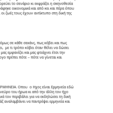
ορεύει το σενάριο κι εκφράζει η σκηνοθεσία
ράφηκε οικονομικά και από κει και πέρα όπου
 οι ζωές τους έχουν αντίκτυπο στη δική της
 όμως σε κάθε σεκάνς, πως κόβει και πως
ει,
με τι τρόπο κόβει όταν θέλει να δώσει
ας εμφανίζει και μας φτιάχνει έτσι την
ο πρέπει πότε – πότε να γίνεται και
 ΕΡΜΗΝΕΙΑ. Οπου
ο Ηχος είναι Ερμηνεία εδώ
 νεύρο του ήρωα κι από την άλλη τον ήχο
κά τον περιβάλει για να εκδηλώσει τη δική
άζ αναλαμβάνει να παντρέψει ερμηνεία και