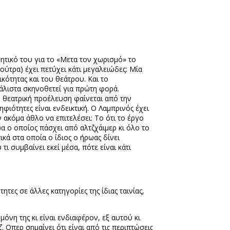
ητικό του για το «Μετα τον χωρισμό» το
ούτρα) έχει πετύχει κάτι μεγαλειώδες: Μία
ικότητας και του θεάτρου. Και το
μάλιστα σκηνοθετεί για πρώτη φορά.
η θεατρική προέλευση φαίνεται από την
ιότητες είναι ενδεικτική. Ο Λαμπρινός έχει
ν ακόμα άθλο να επιτελέσει: Το ότι το έργο
 ο οποίος πάσχει από αλτζχάιμερ κι όλο το
ά στα οποία ο ίδιος ο ήρωας δίνει
 συμβαίνει εκεί μέσα, πότε είναι κάτι
ς σε άλλες κατηγορίες της ίδιας ταινίας,
η της κι είναι ενδιαφέρον, εξ αυτού κι
 Οπερ σημαίνει ότι είναι από τις περιπτώσεις