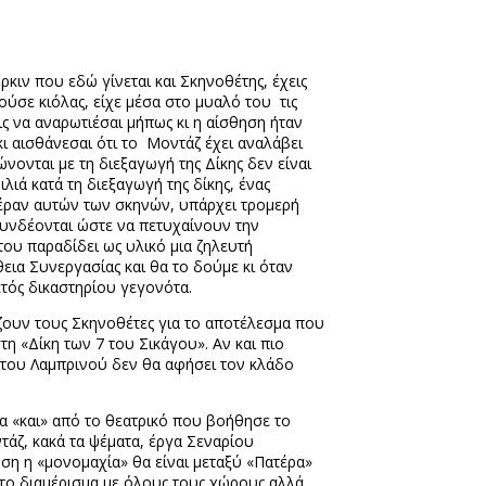
ιν που εδώ γίνεται και Σκηνοθέτης, έχεις
ούσε κιόλας, είχε μέσα στο μυαλό του
τις
ις να αναρωτιέσαι μήπως κι η αίσθηση ήταν
κι αισθάνεσαι ότι το
Μοντάζ έχει αναλάβει
νονται με τη διεξαγωγή της Δίκης δεν είναι
λιά κατά τη διεξαγωγή της δίκης, ένας
Πέραν αυτών των σκηνών, υπάρχει τρομερή
 συνδέονται ώστε να πετυχαίνουν την
του παραδίδει ως υλικό μια ζηλευτή
θεια Συνεργασίας και θα το δούμε κι όταν
κτός δικαστηρίου γεγονότα.
υν τους Σκηνοθέτες για το αποτέλεσμα που
η «Δίκη των 7 του Σικάγου». Αν και πιο
 του Λαμπρινού δεν θα αφήσει τον κλάδο
α «και» από το θεατρικό που βοήθησε το
τάζ, κακά τα ψέματα, έργα Σεναρίου
ση η «μονομαχία» θα είναι μεταξύ «Πατέρα»
 το διαμέρισμα με όλους τους χώρους αλλά