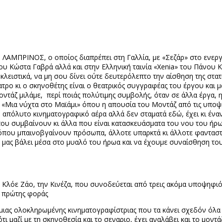
ΛΑΜΠΡΙΝΟΣ, ο οποίος διαπρέπει στη Γαλλία, με «Σεζάρ» στο ενεργ
ου Κώστα Γαβρά αλλά και στην Ελληνική ταινία «
Xenia
» του Πάνου Κ
κλειστικά, να μη σου δίνει ούτε δευτερόλεπτο την αίσθηση της στατ
ατρο κι ο σκηνοθέτης είναι ο θεατρικός συγγραφέας του έργου και 
οντάζ μιλάμε,
περί ποιάς πολύτιμης συμβολής, όταν σε άλλα έργα, 
«Μια νύχτα στο Μαϊάμι» όπου η απουσία του Μοντάζ από τις υποψηφ
ον απόλυτο κινηματογραφικό αέρα αλλά δεν σταματά εδώ, έχει κι ένα
ου συμβαίνουν κι άλλα που είναι κατασκευάσματα του νου του ήρωα
 όπου μπαινοβγαίνουν πρόσωπα, άλλοτε υπαρκτά κι άλλοτε φανταστικ
μας βάλει μέσα στο μυαλό του ήρωα και να έχουμε συναίσθηση του τι
όε Ζάο, την Κινέζα, που συνοδεύεται από τρεις ακόμα υποψηφιότητε
ς πρώτης φοράς
 ολοκληρωμένης κινηματογραφίστριας που τα κάνει σχεδόν όλα μόν
μαζί με τη σκηνοθεσία και το σεναριο, έχει αναλάβει και το μοντάζ.