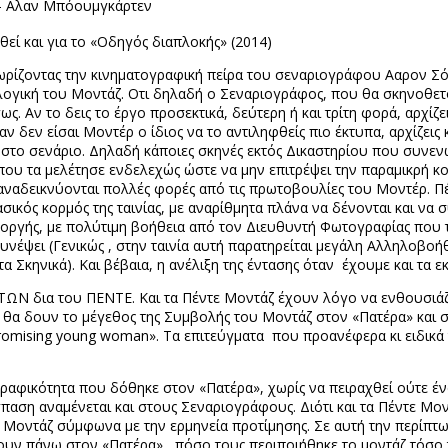
- Αλαν Μπόουμγκάρτεν
εί και για το «Οδηγός διαπλοκής» (2014)
ίζοντας την κινηματογραφική πείρα του σεναριογράφου Ααρον Σόρκ
 λογική του Μοντάζ. Οτι δηλαδή ο Σεναριογράφος, που θα σκηνοθετ
ς. Αν το δεις το έργο προσεκτικά, δεύτερη ή και τρίτη φορά, αρχίζε
 δεν είσαι Μοντέρ ο ίδιος να το αντιληφθείς πιο έκτυπα, αρχίζεις 
 στο σενάριο. Δηλαδή κάποιες σκηνές εκτός Δικαστηρίου που συνενώ
 που τα μελέτησε ενδελεχώς ώστε να μην επιτρέψει την παραμικρή κοι
 αναδεικνύονται πολλές φορές από τις πρωτοβουλίες του Μοντέρ. 
ασικός κορμός της ταινίας, με αναρίθμητα πλάνα να δένονται και να
ης οργής, με πολύτιμη βοήθεια από τον Διευθυντή Φωτογραφίας που 
δυνέψει (Γενικώς , στην ταινία αυτή παρατηρείται μεγάλη Αλληλοβοή
 Σκηνικά). Και βέβαια, η ανέλιξη της έντασης όταν
έχουμε και τα ε
 δια του ΠΕΝΤΕ. Και τα Πέντε Μοντάζ έχουν λόγο να ενθουσιάζο
 θα δουν το μέγεθος της Συμβολής του Μοντάζ στον «Πατέρα» και στ
romising
young
woman
». Τα επιτεύγματα
που προανέφερα κι ειδικά
ραφικότητα που δόθηκε στον «Πατέρα», χωρίς να πειραχθεί ούτε έν
αση αναμένεται και στους Σεναριογράφους. Διότι και τα Πέντε Μον
 Μοντάζ σύμφωνα με την ερμηνεία προτίμησης. Σε αυτή την περίπτω
ουν πάνω στον «Πατέρα» , πόσο τους περιποιήθηκε το μοντάζ τόσο