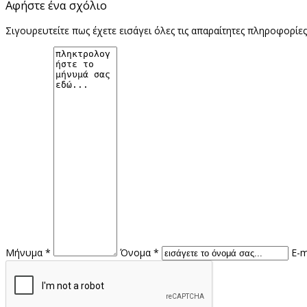
Αφήστε ένα σχόλιο
Σιγουρευτείτε πως έχετε εισάγει όλες τις απαραίτητες πληροφορίε
Μήνυμα *
Όνομα *
E-m