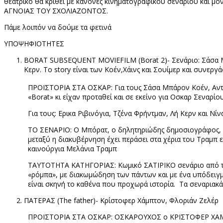
θεατρικό θα κριθεί με κανόνες κινηματογραφικού σεναρίου και μ
ΑΓΝΟΙΑΣ ΤΟΥ ΣΧΟΛΙΑΖΟΝΤΟΣ.
Πάμε λοιπόν να δούμε τα φετινά
ΥΠΟΨΗΦΙΟΤΗΤΕΣ
BORAT
SUBSEQUENT
MOVIEFILM
(
Borat
2)- Σενάριο: Σάσα 
Κερν. Το
story
είναι των Κοέν,Χάινς και Σουίμερ και συνεργ
ΠΡΟΪΣΤΟΡΙΑ ΣΤΑ ΟΣΚΑΡ: Για τους Σάσα Μπάρον Κοέν, Αντον
«
B
ο
rat
» κι είχαν προταθεί και σε εκείνο για Οσκαρ Σεναρί
Για τους: Ερικα Ριβινόγια, Τζένα Φρήντμαν, Λή Κερν και Ν
TO
ΣΕΝΑΡΙΟ: Ο Μπόρατ, ο δηλητηριώδης δημοσιογράφος, με
μεταξύ η διακυβέρνηση έχει περάσει στα χέρια του Τραμπ ε
καινούργια Μελάνια Τραμπ
ΤΑΥΤΟΤΗΤΑ ΚΑΤΗΓΟΡΙΑΣ: Κωμικό ΣΑΤΙΡΙΚΟ σενάριο από τα 
«ρόμπα», με διακωμώδηση των πάντων και με ένα υπόδειγμ
είναι σκηνή το καθένα που προχωρά ιστορία.
Τα σεναριακά
ΠΑΤΕΡΑΣ (
The
father
)- Κρίστοφερ Χάμπτον, Φλοριάν Ζελέρ
ΠΡΟΪΣΤΟΡΙΑ ΣΤΑ ΟΣΚΑΡ: ΟΣΚΑΡΟΥΧΟΣ ο ΚΡΙΣΤΟΦΕΡ ΧΑΜΠΤΟΝ