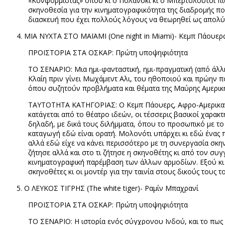
«Κονφορμίστας» όπου κι ο Πολάνσκι κι ο Μπερτολούτσι πι
σκηνοθεσία για την κινηματογραφικότητα της διαδρομής πο
διασκευή που έχει πολλούς λόγους να θεωρηθεί ως απολύ
ΜΙΑ ΝΥΧΤΑ ΣΤΟ ΜΑΪΑΜΙ (
One
night
in
Miami
)- Κεμπ Πάουερ
ΠΡΟΪΣΤΟΡΙΑ ΣΤΑ ΟΣΚΑΡ: Πρώτη υποψηφιότητα
ΤΟ ΣΕΝΑΡΙΟ: Μια ημι-φανταστική, ημι-πραγματική (από ά
Κλαίη πριν γίνει Μωχάμεντ Αλι, του ηθοποιού και πρώην
όπου συζητούν προβλήματα και θέματα της Μαύρης Αμερική
ΤΑΥΤΟΤΗΤΑ ΚΑΤΗΓΟΡΙΑΣ: Ο Κεμπ Πάουερς, Αφρο-Αμερικανός
κατάγεται από το θέατρο ιδεών, οι τέσσερις βασικοί χαρα
δηλαδή, με δικά τους διλήμματα, όπου το προσωπικό με το
καταγωγή εδώ είναι ορατή. Μολονότι υπάρχει κι εδώ ένας 
αλλά εδώ είχε να κάνει περισσότερο με τη συνεργασία σκην
ζήτησε αλλά και στο τι ζήτησε η σκηνοθέτης κι από τον σ
κινηματογραφική παρέμβαση των άλλων αρμοδίων. Εξού κι 
σκηνοθέτες κι οι μοντέρ για την ταινία στους δικούς τους το
Ο ΛΕΥΚΟΣ ΤΙΓΡΗΣ (
The
white
tiger
)- Ραμίν Μπαχρανί
ΠΡΟΪΣΤΟΡΙΑ ΣΤΑ ΟΣΚΑΡ: Πρώτη υποψηφιότητα
ΤΟ ΣΕΝΑΡΙΟ:
H
ιστορία ενός σύγχρονου Ινδού, και το πως π