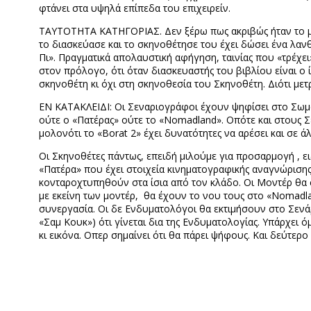
φτάνει στα υψηλά επίπεδα του επιχειρείν.
ΤΑΥΤΟΤΗΤΑ ΚΑΤΗΓΟΡΙΑΣ. Δεν ξέρω πως ακριβώς ήταν το μυ
το διασκεύασε και το σκηνοθέτησε του έχει δώσει ένα λαν
Πι». Πραγματικά απολαυστική αφήγηση, ταινίας που «τρέχει»
στον πρόλογο, ότι όταν διασκευαστής του βιβλίου είναι ο 
σκηνοθέτη κι όχι στη σκηνοθεσία του Σκηνοθέτη. Διότι με
ΕΝ ΚΑΤΑΚΛΕΙΔΙ: Οι Σεναριογράφοι έχουν ψηφίσει στο Σωμα
ούτε ο «Πατέρας» ούτε το «
Nomadland
». Οπότε και στους 
μολονότι το «
Borat
2» έχει δυνατότητες να αρέσει και σε
Οι Σκηνοθέτες πάντως, επειδή μιλούμε για προσαρμογή , ε
«Πατέρα» που έχει στοιχεία κινηματογραφικής αναγνώρισης
κονταροχτυπηθούν στα ίσια από τον κλάδο. Οι Μοντέρ θα σ
με εκείνη των μοντέρ,
θα έχουν το νου τους στο «
Nomadl
συνεργασία. Οι δε Ενδυματολόγοι θα εκτιμήσουν στο Σενάρ
«Σαμ Κουκ») ότι γίνεται δια της Ενδυματολογίας. Υπάρχει 
κι εικόνα. Οπερ σημαίνει ότι θα πάρει ψήφους. Και δεύτερ