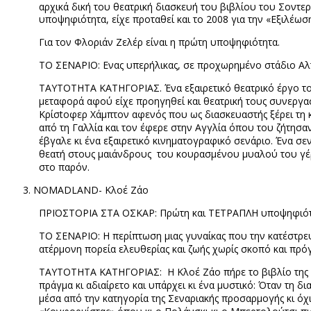
αρχικά δική του θεατρική διασκευή του βιβλίου του Σοντερ
υποψηφιότητα, είχε προταθεί και το 2008 για την «Εξιλέωση
Για τον Φλοριάν Ζελέρ είναι η πρώτη υποψηφιότητα.
ΤΟ ΣΕΝΑΡΙΟ: Ενας υπερήλικας, σε προχωρημένο στάδιο Αλτζ
ΤΑΥΤΟΤΗΤΑ ΚΑΤΗΓΟΡΙΑΣ. Ένα εξαιρετικό θεατρικό έργο τ
μεταφορά αφού είχε προηγηθεί και θεατρική τους συνεργα
Κρίσ
t
οφερ Χάμπτον αφενός που ως διασκευαστής ξέρει τη κ
από τη Γαλλία και τον έφερε στην Αγγλία όπου του ζήτησαν 
έβγαλε κι ένα εξαιρετικό κινηματογραφικό σενάριο. Ένα σε
θεατή στους μαιάνδρους
του κουρασμένου μυαλού του γέρο
στο παρόν.
NOMADLAND-
Κλοέ Ζάο
ΠΡΪΟΣΤΟΡΙΑ ΣΤΑ ΟΣΚΑΡ: Πρώτη και ΤΕΤΡΑΠΛΗ υποψηφιότητα 
ΤΟ ΣΕΝΑΡΙΟ:
H
περίπτωση μιας γυναίκας που την κατέστρεψε 
ατέρμονη πορεία ελευθερίας και ζωής χωρίς σκοπό και πρ
ΤΑΥΤΟΤΗΤΑ ΚΑΤΗΓΟΡΙΑΣ:
Η Κλοέ Ζάο πήρε το βιβλίο της
πράγμα κι αδιαίρετο και υπάρχει κι ένα μυστικό: Όταν τη 
μέσα από την κατηγορία της Σεναριακής προσαρμογής κι όχι