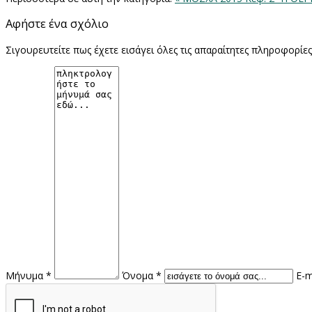
Αφήστε ένα σχόλιο
Σιγουρευτείτε πως έχετε εισάγει όλες τις απαραίτητες πληροφορίε
Μήνυμα *
Όνομα *
E-m