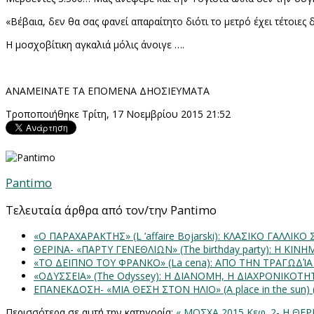
«Βέβαια, δεν θα σας φανεί απαραίτητο διότι το μετρό έχει τέτοιες
Η μοσχοβίτικη αγκαλιά μόλις άνοιγε ….
ΑΝΑΜΕΙΝΑΤΕ ΤΑ ΕΠΟΜΕΝΑ ΔΗΟΣΙΕΥΜΑΤΑ
Τροποποιήθηκε Τρίτη, 17 Νοεμβρίου 2015 21:52
Pantimo
Τελευταία άρθρα από τον/την Pantimo
«Ο ΠΑΡΑΧΑΡΑΚΤΗΣ» (L ’affaire Bojarski): ΚΛΑΣΙΚΟ ΓΑΛΛΙΚΟ
ΘΕΡΙΝΑ- «ΠΑΡΤΥ ΓΕΝΕΘΛΙΩΝ» (The birthday party): H K
«ΤΟ ΔΕΙΠΝΟ ΤΟΥ ΦΡΑΝΚΟ» (La cena): ΑΠΟ ΤΗΝ ΤΡΑΓΩΔΊ
«ΟΔΥΣΣΕΙΑ» (The Odyssey): Η ΔΙΑΝΟΜΗ, Η ΔΙΑΧΡΟΝΙΚΟΤ
ΕΠΑΝΕΚΔΟΣΗ- «ΜΙΑ ΘΕΣΗ ΣΤΟΝ ΗΛΙΟ» (Α place in the sun
Περισσότερα σε αυτή την κατηγορία:
« ΜΟΣΧΑ 2015 Κεφ. 2- Η Θ