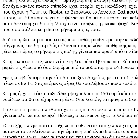
Τώρα η εικόνα έχει αλλάξει. Τώρα έχουμε τη δεύτερη εικόνα της Μ
δεν έχει κανένα πρώτο επίπεδο. Εχει Ιστορία, έχει Παράδοση, έχ
που έχουν η Ρώμη, το Παρίσι, το Βερολίνο, το Λονδίνο. Εκεί που θ
τίποτα, μετά θα καταφύγει στα ψώνια και θα πεί ότι πέρασε και καλ
αυτό δεν υπάρχει διότι η Μόσχα είναι ακριβώς η ρώσικη ψυχή: Βάθ
που σου στέλνει κι η ίδια το μήνυμα της, ε, τότε….
Από τα πρώτα κτίρια που κοιτάζουμε καθώς μπαίνουμε στην καρδιά 
σύγχρονα, επειδή ακριβώς σέβονται τους κανόνες αισθητικής κι αρ
,έτσι και πάρεις το μήνυμα της πόλης, γίνεται πιο ορατή από την ίδ
Και φτάνουμε στο ξενοδοχείο. Στη λεωφόρο Τβερσκάγια . Κάπου ε
μαμάς της Λάρα από όσο θυμάμαι από το μυθιστόρημα «Ζιβάγκο» 
Εμείς κατεβαίνουμε στην είσοδο του ξενοδοχείου, μετά από 1, 5 
πέσει σε
traffic
. Στις επόμενες μέρες θα καταλάβουμε πολύ καλά τι
Και μας έρχεται τότε η ταξιτζίδικη ψυχρολουσία: 150 ευρώ κόστι
νομίζαμε ότι θα τα είχαμε για μέρες. Ωπα λοιπόν, τα πράγματα δεν
Το λέμε στη ρεσεψιόν «Δυστυχώς» μας απαντούν «αν πέσατε σε
tr
γίνεται όλο και πιο ακριβό. Πάντως, όπως και να έχει, πολλά σας πήρε
«Στο εξής, αν χρειαστείτε ταξί, να απευθύνεστε στα ξενοδοχεία, 
αυτοκίνητο το κλείνεται με την ώρα κι η τιμή είναι ίδια είτε το απ
Μερσέντες 3.500… Μας ανέφερε και την Τογιότα αλλά δεν την συ