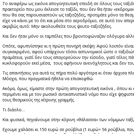
Το αναφέρω ως εικόνα απογοητευτική επειδή σε όλους τους ταξιδι
πρακτορείο που μου έκλεισε το ταξίδι, που δεν θα ήταν «εκδρομι
που θα σας παρουσιαστούν ως ταξιτζήδες, προτιμάτε μόνο τα θεσμικ
είχε να κάνει με το ότι και μέσα στο αεροδρόμιο, σε αυτό τον απ
ακριβώς αυτό: Μην ακολουθείτε τους ψευτο-ταξιτζήδες.
Και δεν ήταν μόνο οι ταμπέλες που βροντοφώναζαν ολόγυρα αλλά κ
Οπότε, αφυπνίστηκε κι η πρώτη πονηρή σκέψη: Αφού λοιπόν είναι
συγκεκριμένο, αφού υπάρχουν τόσοι αστυνομικοί ώστε ο ταξιδιώτ
πραμάτεια, γιατί δεν τους απαγορεύουν την είσοδο, γιατί τέλος πά
κυκλοφορούν εκεί μέσα, τους αφήνουν ανενόχλητους και δεν το
Τις απαντήσεις για αυτά τις πήρα πολύ αργότερα κι όταν άρχισα πλ
Μόσχα, που πραγματικά ήθελα να επισκεφθώ.
Ακόμα, όμως, είμαστε στην πρώτη απογοητευτική εικόνα , όπου κι
περιμένει και με τον ρωσικό αντικαπνιστικό νόμο που είχε ψηφισ
τους θεσμικούς της κίτρινης γραμμής.
Τι διάολο…
Και φυσικά, πηγαίνουμε στην κίτρινη «θάλασσα» των νόμιμων ταξί, 
Εχουμε χαλάσει κι 150 ευρώ σε ρούβλια (1 ευρώ= 56 ρούβλια, που