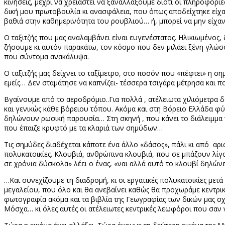
κινήσεις, μέχρι να χρειαστεί να ξαναλλάξουμε διότι οι πληροφορ
δική μου πρωτοβουλία κι ανασφάλεια, που όπως αποδείχτηκε είχα Αγ
βαθιά στην καθημερινότητα του ρουβλιού… ή, μπορεί να μην είχαν 
Ο ταξιτζής που μας αναλαμβάνει είναι ευγενέστατος. Ηλικιωμένος,
ζήσουμε κι αυτόν παρακάτω, τον κόσμο που δεν μιλάει ξένη γλώσσ
που σύντομα ανακάλυψα.
Ο ταξιτζής μας δείχνει το ταξίμετρο, στο ποσόν που «πέφτει» η σημ
εμείς… Δεν σταμάτησε να καπνίζει- τέσσερα τσιγάρα μέτρησα και 
Βγαίνουμε από το αεροδρόμιο..Για πολλά , ατέλειωτα χιλιόμετρα δ
και γενικώς κάθε βόρειου τόπου. Ακόμα και στη Βόρειο Ελλάδα φύ
δηλώνουν ρωσική παρουσία… Στη σκηνή , που κάνει το διάλειμμα 
που έπαιζε κρυφτό με τα κλαριά των σημύδων…
Τις σημύδες διαδέχεται κάποτε ένα άλλο «δάσος», πάλι κι από αρι
πολυκατοικίες. Κλουβιά, ανθρώπινα κλουβιά, που σε μπάζουν λίγο
σε χρόνια δύσκολα» λέει ο ένας, «ναι αλλά αυτό το κλουβί δηλώνε
…Και συνεχίζουμε τη διαδρομή, κι οι εργατικές πολυκατοικίες μετ
μεγαλείου, που όλο και θα ανεβαίνει καθώς θα προχωράμε κεντρικ
φωτογραφία ακόμα και τα βιβλία της Γεωγραφίας των δικών μας σ
Μόσχα… κι όλες αυτές οι ατέλειωτες κεντρικές λεωφόροι που σαν