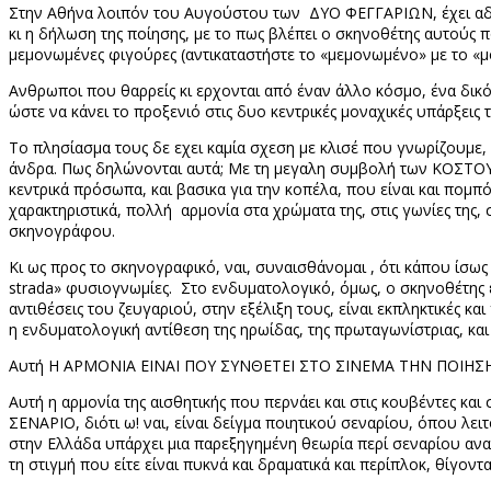
Στην Αθήνα λοιπόν του Αυγούστου των
ΔΥΟ ΦΕΓΓΑΡΙΩΝ, έχει αδει
κι η δήλωση της ποίησης, με το πως βλέπει ο σκηνοθέτης αυτούς 
μεμονωμένες φιγούρες (αντικαταστήστε το «μεμονωμένο» με το «μον
Ανθρωποι που θαρρείς κι ερχονται από έναν άλλο κόσμο, ένα δικό
ώστε να κάνει το προξενιό στις δυο κεντρικές μοναχικές υπάρξεις 
Το πλησίασμα τους δε εχει καμία σχεση με κλισέ που γνωρίζουμε, κ
άνδρα. Πως δηλώνονται αυτά; Με τη μεγαλη συμβολή των ΚΟΣΤΟΥΜ
κεντρικά πρόσωπα, και βασικα για την κοπέλα, που είναι και πομ
χαρακτηριστικά, πολλή
αρμονία στα χρώματα της, στις γωνίες της
σκηνογράφου.
Κι ως προς το σκηνογραφικό, ναι, συναισθάνομαι , ότι κάπου ίσω
strada
» φυσιογνωμίες.
Στο ενδυματολογικό, όμως, ο σκηνοθέτης ε
αντιθέσεις του ζευγαριού, στην εξέλιξη τους, είναι εκπληκτικές και
η ενδυματολογική αντίθεση της ηρωίδας, της πρωταγωνίστριας, κα
Αυτή Η ΑΡΜΟΝΙΑ ΕΙΝΑΙ ΠΟΥ ΣΥΝΘΕΤΕΙ ΣΤΟ ΣΙΝΕΜΑ ΤΗΝ ΠΟΙΗΣΗ
Αυτή η αρμονία της αισθητικής που περνάει και στις κουβέντες κα
ΣΕΝΑΡΙΟ, διότι ω! ναι, είναι δείγμα ποιητικού σεναρίου, όπου λ
στην Ελλάδα υπάρχει μια παρεξηγημένη θεωρία περί σεναρίου αναμ
τη στιγμή που είτε είναι πυκνά και δραματικά και περίπλοκ, θίγοντα