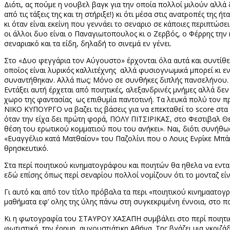
Διότι, ας πούμε η νουβελ βαγκ για την οποία πολλοί μιλούν αλλά
από τις τάξεις της και τη στήριξε!) κι ότι μέσα στις ανατροπές τη
κι όταν είναι εκείνη που γεννάει το σεναριο σε κάποιες περιπτώσ
οι άλλοι δυο είναι ο Παναγιωτοπουλος κι ο Ζερβός, ο Φέρρης την κ
σεναριακό και τα είδη, δηλαδή το σινεμά εν γένει.
Στο «Δυο φεγγάρια τον Αύγουστο» έρχονται όλα αυτά και συντίθε
οποίος είναι λυρικός καλλιτέχνης
αλλά φυσιογνωμικά μπορεί κι εν
συναντήθηκαν. Αλλά πως; Μόνο σε συνθήκες διπλής πανσελήνου. Ο
Εντάξει αυτή έρχεται από ποιητικές, αλεξανδρινές μνήμες αλλά δ
χωρο της φαντασίας
ως επιθυμία παντοτινή. Τα λευκά πολύ τον πρ
ΝΙΚΟ Κ
Y
ΠΟΥΡΓΟ να βαζει τις βάσεις για να επεκταθεί το
score
στα 
όταν την είχα δει πρώτη φορά, ΠΟΛΥ ΠΙΤΣΙΡΙΚΑΣ, στο Φεστιβαλ Θ
θέση του ερωτικού κομματιού που του ανήκει». Ναι, διότι συνήθω
«Ευαγγέλιο κατά Ματθαίον» του Παζολίνι που ο Λουις Ενρίκε Μπά
θρησκευτικό.
Στα περί ποιητικού κινηματογράφου και ποιητών θα ηθελα να εντα
εδώ επίσης όπως περί σεναρίου πολλοί νομίζουν ότι το μονταζ εί
Γι αυτό και από τον τίτλο πρόβαλα τα περι «ποιητικού κινημαατογ
μαθήματα εφ’ ολης της ύλης πάνω στη συγκεκριμένη έννοια, στο π
Κι η φωτογραφία του ΣΤΑΥΡΟΥ ΧΑΣΑΠΗ συμβάλει στο περί ποιητικού
φωτιστικά, την έρημη, αυγουστιάτικη Αθήνα. Της βγάζει μια γκριζά