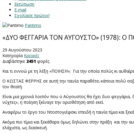
Εκτύπωση
E-mail
Σχολίασε πρώτος!
Pantimo
«ΔΥΟ ΦΕΓΓΑΡΙΑ ΤΟΝ ΑΥΓΟΥΣΤΟ» (1978): Ο
29 Αυγούστου 2023
Κατηγορία
Κριτικές
Διαβάστηκε
2451
φορές
Και τι εννοώ με τη λέξη «ΠΟΙΗΣΗ»;
Για την οποία πολύς κι αυθαίρ
Ο ΚΩΣΤΑΣ ΦΕΡΡΗΣ σε αυτή την ταινία παραθέτει κάποια πολύ σοβαρά
τον θεατή.
Είναι μια χρονιά λοιπόν που ο Αύγουστος θα έχει δυο φεγγάρια, δ
νύχτες», η ποίηση ξκίναγε την οριοθέτηση από εκεί.
Αναφέρω το έργο του Ντοστογιέφσκι επειδή η ταινία τίμια και ξεκά
Ακόμα πιο τίμια και ξεκάθαρα όμως δηλώνει στην πράξη
και την α
ελάχιστα, ως διασκευή.