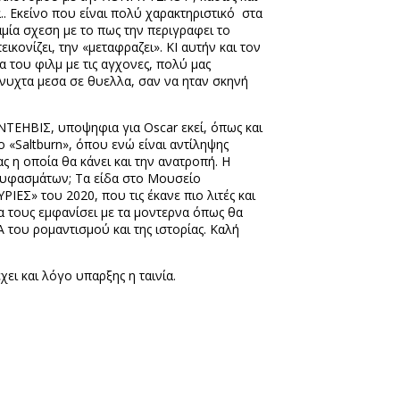
. Εκείνο που είναι πολύ χαρακτηριστικό
στα
αμία σχεση με το πως την περιγραφει το
ονίζει, την «μεταφραζει». ΚΙ αυτήν και τον
 του φιλμ με τις αγχονες, πολύ μας
ε νυχτα μεσα σε θυελλα, σαν να ηταν σκηνή
 ΝΤΕΗΒΙΣ, υποψηφια για
Oscar
εκεί, όπως και
ο «
Saltburn
», όπου ενώ είναι αντίληψης
ς η οποία θα κάνει και την ανατροπή. Η
 υφασμάτων; Τα είδα στο Μουσείο
ΡΙΕΣ» του 2020, που τις έκανε πιο λιτές και
να τους εμφανίσει με τα μοντερνα όπως θα
 του ρομαντισμού και της ιστορίας. Καλή
χει και λόγο υπαρξης η ταινία.