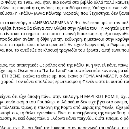
φ Φάινς, το 1992, ναι, ήταν πιο κοντά στο βιβλίο αλλά πολύ κατωτε
έδινε τις απαραίτητες ανάσες της αποδέσμευσης. Υπάρχει κι ένα εν
ρεύυσα» η «Κάθυ» (Αννα Κάλντερ Μαρσαλ) που ξεχαστηκε, δεν ξανακα
 για τα καινούργια «ΑΝΕΜΟΔΑΡΜΕΝΑ ΥΨΗ». Ανέφερα πρώτα τον παλιό
ίζει έντονα θα έλεγα ,τον Ολίβιε στην ηλικία του. Τη γοητεία με 
ότι είναι και το σημείο που πατα η τωρινή διασκευη κι η αξια σκην
ν προδομένη αγάπη, η δίψα για την εκδίκηση, η μετανοια στην κορύ
τα τα ταμεία είναι πάντα αρνητικά. Αν είχαν
happy end
, ο Ρωμαίος 
είναι που το ανέδειξε σε κλασική τραγωδία του έρωτα , αυτή είναι π
ραίος, πιο απαιτητικός ως ρόλος από της Κάθυ. Κι η Φενελ κάνει πάν
ίχε πάρει
Oscar
για το “
La
-
La
-
Land
” και του κάνει κάτι κοντινά, μα κ
 ΣΤΗΒΕΝΣ, εκείνα τα
close up
, που έκανε ο ΓΟΥΙΛΙΑΜ ΜΕΛΟΡ, ο δι
ρού. Τον κάνει απολύτως ερωτευσιμο η Φενέλ ώστε δι αυτού του
α δείχνει ότι είχε άποψη πάνω στην επιλογή. Η ΜΑΡΓΚΟΤ ΡΟΜΠΙ, όχι 
ην ταινία ακόμα του Γουάιλερ, απλά ακόμα δεν είχε βγει στο σινεμα
πάλλεται. Όμως, η επιλογη της Ρομπι από μεριας της Φενέλ, είχε βά
«κορίτσι», τη θελει «γυναίκα». Είναι οι παρεμβασεις της σκηνοθετη 
υστη. Κι εκεί όμως παλι ο Ελόρντι κάνει παιχνίδι, διότι είπαμε, ο ρ
ρόλους, εχει δωσει δική της έμφαση, στην προαγωγή του ρόλου της