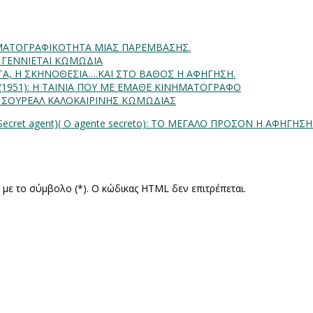
INHMATOΓΡΑΦΙΚΟΤΗΤΑ ΜΙΑΣ ΠΑΡΕΜΒΑΣΗΣ.
Α ΓΕΝΝΙΕΤΑΙ ΚΩΜΩΔΙΑ
ΗΤΑ, Η ΣΚΗΝΟΘΕΣΙΑ….ΚΑΙ ΣΤΟ ΒΑΘΟΣ Η ΑΦΗΓΗΣΗ.
) (1951): Η ΤΑΙΝΙΑ ΠΟΥ ΜΕ ΕΜΑΘΕ ΚΙΝΗΜΑΤΟΓΡΑΦΟ
: ΣΟΥΡΕΑΛ ΚΑΛΟΚΑΙΡΙΝΗΣ ΚΩΜΩΔΙΑΣ
ecret agent)( O agente secreto): ΤΟ ΜΕΓΑΛΟ ΠΡΟΣΟΝ Η ΑΦΗΓΗΣ
ς με το σύμβολο (*). Ο κώδικας HTML δεν επιτρέπεται.