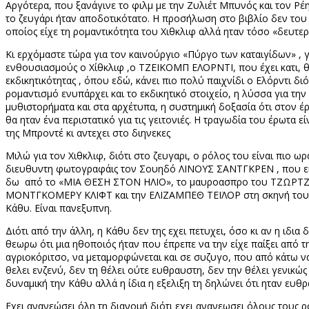
Αργότερα, που ξανάγινε το φιλμ με την Ζυλιέτ Μπυνός και τον Ρέη
το ζευγάρι ήταν αποδοτικότατο. Η προσήλωση στο βιβλίο δεν του 
οποίος είχε τη ρομαντικότητα του Χιθκλιφ αλλά ηταν τόσο «δευτε
Κι ερχόμαστε τώρα για τον καινούργιο «Πύργο των καταιγίδων» ,
ενθουσιασμούς ο Χίθκλιφ ,ο ΤΖΕΙΚΟΜΠ ΕΛΟΡΝΤΙ, που έχει κατι, θυμ
εκδικητικότητας , όπου εδώ, κάνει πιο πολύ παιχνίδι ο Ελόρντι δι
ρομαντισμό ενυπάρχει και το εκδικητικό στοιχείο, η λύσσα για τη
μυθιστορήματα και στα αρχέτυπα, η συστημική δοξασία ότι στον έρω
θα ηταν ένα περιστατικό για τις γειτονιές. Η τραγωδία του έρωτα 
της Μπροντέ κι αντεχει στο διηνεκες
Μιλώ για τον Χιθκλιφ, διότι στο ζευγαρι, ο ρόλος του είναι πιο ω
διευθυντη φωτογραφάις τον Σουηδό ΛΙΝΟΥΣ ΣΑΝΤΓΚΡΕΝ , που ε
δω
από το «ΜΙΑ ΘΕΣΗ ΣΤΟΝ ΗΛΙΟ», το μαυροασπρο του ΤΖΩΡΤΖ
ΜΟΝΤΓΚΟΜΕΡΥ ΚΛΙΦΤ και την ΕΛΙΖΑΜΠΕΘ ΤΕΪΛΟΡ στη σκηνή του χο
Κάθυ. Είναι πανεξυπνη.
Διότι από την άλλη, η Κάθυ δεν της εχει πετυχει, όσο κι αν η ιδι
θεωρω ότι μια ηθοποιός ήταν που έπρεπε να την είχε παίξει από τ
αγριοκόριτσο, να μεταμορφώνεται και σε συζυγο, που από κάτω να 
θελει ενζενύ, δεν τη θέλει ούτε ευθραυστη, δεν την θέλει γενικώς 
δυναμική την Κάθυ αλλά η ίδια η εξελιξη τη δηλώνει ότι ηταν ευθρα
Εχει ανανεώσει όλη τη διανομή διότι εχει ανανεωσει όλους τους 