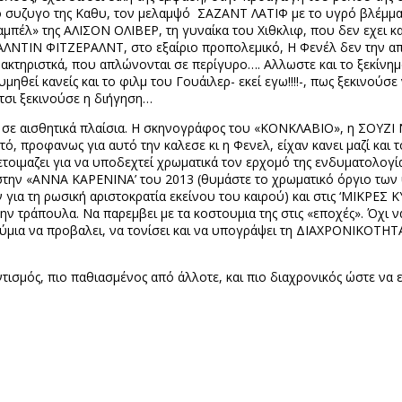
ο συζυγο της Καθυ, τον μελαμψό
ΣΑΖΑΝΤ ΛΑΤΙΦ με το υγρό βλέμμα.
ζαμπέλ» της ΑΛΙΣΟΝ ΟΛΙΒΕΡ, τη γυναίκα του Χιθκλιφ, που δεν εχει κ
ΝΤΙΝ ΦΙΤΖΕΡΑΛΝΤ, στο εξαίριο προπολεμικό, Η Φενέλ δεν την απεικ
ακτηριστκά, που απλώνονται σε περίγυρο…. Αλλωστε και το ξεκίνημα
ηθεί κανείς και το φιλμ του Γουάιλερ- εκεί εγω!!!!-, πως ξεκινούσ
 έτσι ξεκινούσε η διήγηση…
ι σε αισθητικά πλαίσια. Η σκηνογράφος του «ΚΟΝΚΛΑΒΙΟ», η ΣΟΥΖΙ
, προφανως για αυτό την καλεσε κι η Φενελ, είχαν κανει μαζί και τ
οετοιμαζει για να υποδεχτεί χρωματικά τον ερχομό της ενδυματολογία
την «ΑΝΝΑ ΚΑΡΕΝΙΝΑ’ του 2013 (θυμάστε το χρωματικό όργιο των
 για τη ρωσική αριστοκρατία εκείνου του καιρού) και στις ‘ΜΙΚΡΕΣ ΚΥ
την τράπουλα. Να παρεμβει με τα κοστουμια της στις «εποχές». Όχι 
ούμια να προβαλει, να τονίσει και να υπογράψει τη ΔΙΑΧΡΟΝΙΚΟΤΗΤΑ
ντισμός, πιο παθιασμένος από άλλοτε, και πιο διαχρονικός ώστε να ε