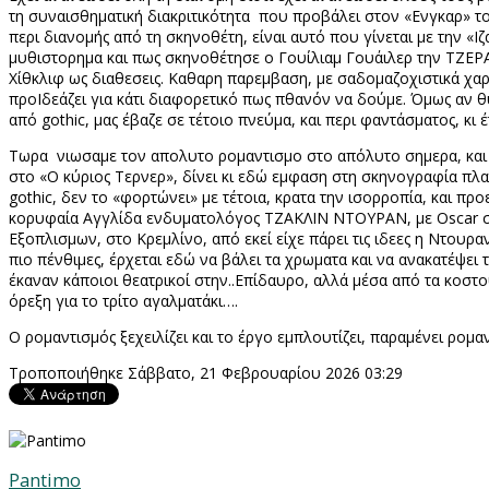
τη συναισθηματική διακριτικότητα
που προβάλει στον «Ενγκαρ» τ
περι διανομής από τη σκηνοθέτη, είναι αυτό που γίνεται με την «Ι
μυθιστορημα και πως σκηνοθέτησε ο Γουίλιαμ Γουάιλερ την ΤΖΕΡΑΛ
Χίθκλιφ ως διαθεσεις. Καθαρη παρεμβαση, με σαδομαζοχιστικά χαρ
προΙδεάζει για κάτι διαφορετικό πως πθανόν να δούμε. Όμως αν θυμ
από
gothic
, μας έβαζε σε τέτοιο πνεύμα, και περι φαντάσματος, κι
Τωρα
νιωσαμε τον απολυτο ρομαντισμο στο απόλυτο σημερα, κα
στο «Ο κύριος Τερνερ», δίνει κι εδώ εμφαση στη σκηνογραφία πλατό
gothic
, δεν το «φορτώνει» με τέτοια, κρατα την ισορροπία, και πρ
κορυφαία Αγγλίδα ενδυματολόγος ΤΖΑΚΛΙΝ ΝΤΟΥΡΑΝ, με
Oscar
σ
Εξοπλισμων, στο Κρεμλίνο, από εκεί είχε πάρει τις ιδεες η Ντουραν
πιο πένθιμες, έρχεται εδώ να βάλει τα χρωματα και να ανακατέψει 
έκαναν κάποιοι θεατρικοί στην..Επίδαυρο, αλλά μέσα από τα κοστ
όρεξη για το τρίτο αγαλματάκι….
Ο ρομαντισμός ξεχειλίζει και το έργο εμπλουτίζει, παραμένει ρομα
Τροποποιήθηκε Σάββατο, 21 Φεβρουαρίου 2026 03:29
Pantimo