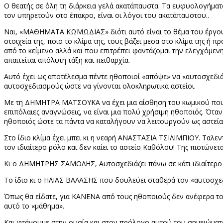
Ο θεατής σε όλη τη διάρκεια γελά ακατάπαυστα. Τα ευφυολογήματ
τον υπηρετούν στο έπακρο, είναι οι λόγοι του ακατάπαυστου..
Ναι, «ΜΑΘΗΜΑΤΑ ΚΩΜΩΔΙΑΣ» διότι αυτό είναι το θέμα του έργου, 
στοιχεία της, ποιο το κλίμα της, τους βάζει μεσα στο κλίμα της 
από το κείμενο αλλά και που επιτρέπει φαντάζομαι την ελεγχόμεν
απαιτείται απόλυτη τάξη και πειθαρχία.
Αυτό έχει ως αποτέλεσμα πέντε ηθοποιοί «απόψε» να «αυτοσχεδιάζ
αυτοσχεδιασμούς ώστε να γίνονται ολοκληρωτικά αστείοι.
Με τη ΔΗΜΗΤΡΑ ΜΑΤΣΟΥΚΑ να έχει μια αίσθηση του κωμικού που τ
επιπόλαιες αναγνώσεις, να είναι μια πολύ χρήσιμη ηθοποιός. Όταν 
ηθοποιός ώστε τα πάντα να καταλήγουν να λειτουργούν ως αστεία
Στο ίδιο κλίμα έχει μπει κι η νεαρή ΑΝΑΣΤΑΣΙΑ ΤΣΙΛΙΜΠΙΟΥ. Ταλε
τον ιδιαίτερο ρόλο και δεν καίει το αστείο Καθόλου! Της πιστώνετα
Κι ο ΔΗΜΗΤΡΗΣ ΣΑΜΟΛΗΣ, Αυτοσχεδιάζει πάνω σε κάτι ιδιαίτερο 
Το ίδιο κι ο ΗΛΙΑΣ ΒΑΛΑΣΗΣ που δουλεύει σταθερά τον «αυτοσχε
Όπως θα είδατε, για ΚΑΝΕΝΑ από τους ηθοποιούς δεν ανέφερα το
αυτό το «μάθημα».
Και φτάνουμε στην ουσία και στον πρόλογο αυτού του σημειώματος.