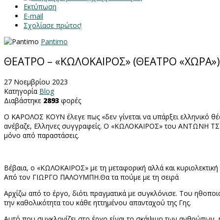
Εκτύπωση
E-mail
Σχολίασε πρώτος!
Pantimo
ΘΕΑΤΡΟ – «ΚΩΛΟΚΑΙΡΟΣ» (ΘΕΑΤΡΟ «ΧΩΡΑ»)
27 Νοεμβρίου 2023
Κατηγορία
Blog
Διαβάστηκε
2893
φορές
Ο ΚΑΡΟΛΟΣ ΚΟΥΝ έλεγε πως «δεν γίνεται να υπάρξει ελληνικό θέατ
ανέβαζε, Ελληνες συγγραφείς. Ο «ΚΩΛΟΚΑΙΡΟΣ» του ΑΝΤΩΝΗ ΤΣΙΟΤ
μόνο από παραστάσεις.
Βέβαια, ο «ΚΩΛΟΚΑΙΡΟΣ» με τη μεταφορική αλλά και κυριολεκτική
Από τον ΓΙΩΡΓΟ ΠΑΛΟΥΜΠΗ.Θα τα πούμε με τη σειρά
Αρχίζω από το έργο, διότι πραγματικά με συγκλόνισε. Του ηθοπ
την καθολικότητα του κάθε ηττημένου απανταχού της Γης.
Αυτό που συγκλονίζει στο έργο είναι το σκάψιμο των ανθρώπων