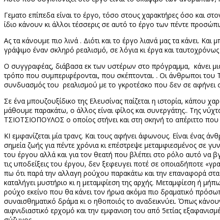
Γεματο επίπεδα είναι το έργο, τόσο στους χαρακτήρες όσο και στον
ίδιο κάνουν κι άλλοι τέσσερις σε αυτό το έργο των πέντε προσώπ
Ας τα κάνουμε πιο λινά . Διότι και το έργο λιανά μας τα κάνει. Κα
γράψιμο έναν σκληρό ρεαλισμό, σε λόγια κι έργα και ταυτοχρόνω
Ο συγγραφέας, διάβασα εκ των υστέρων στο πρόγραμμα,
κάνει μ
τρόπο που συμπεριφέρονται, που σκέπτονται. . Οι άνθρωποι του Τ
συνδυασμός του
ρεαλισμού με το γκροτέσκο που δεν σε αφήνει 
Σε ένα μπουζουξίδικο της Ελευσίνας παίζεται η ιστορία, κάπου χαρ
μάθουμε παρακάτω, ο άλλος είναι φίλος και συνεργάτης.. Της νύχ
ΤΣΙΟΤΣΙΟΠΟΥΛΟΣ ο οποίος στήνει και στη σκηνή το απέριττο που β
ΚΙ εμφανίζεται μία τρανς. Και τους αφήνει άφωνους. Είναι ένας 
σημεία ζωής για πέντε χρόνια κι επέστρεψε μεταμφιεσμένος σε γυν
του έργου αλλά και για τον θεατή που βλέπει στο ρόλο αυτό να
τις υποδείξεις του έργου, δεν ξεφευγει ποτέ σε οποιαδήποτε «γρα
πω ότι παρά την αλλαγη ρούχου παρακάτω και την επαναφορά στα αν
καταλήγει μυστήριο κι η μεταμφίεση της αρχής. Μεταμφίεση ή μήπω
ρούχο εκείνο που θα κάνει τον ήρωα ακόμα πιο δραματικό πρόσωπο,
συναισθηματικό δράμα κι ο ηθοποιός το αναδεικνύει. Όπως κάνουν
αιφνιδιαστικό ερχομό και την εμφανιση του από 5ετίας εξαφανισμέ
σύζυγος.