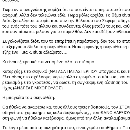
Τωρα αν ο αναγνώστης νομίζει ότι το σοκ είναι το περιστατικό π
αφορμή. Αλλά δεν τελειώνει εδώ. Τωρα μόλις αρχίζει. Το θέμα είναι
Διότι ξετυλίγεται ιστορία που σαν την θάλασσα του Σεφερη οδηγεί σ
του ενός πότε του άλλου και συνδέονται όλες μεταξύ τους και κρ
κοιτουν πίσω και μιλουν για το παρελθόν. Δεν κατεβάζουν «Θεσει
Συγκλονίζεται διότι του το επιτρέπει η παράσταση, δεν του το ε
επεξεργασία δίπλα στη σκηνοθεσία. Ηταν εμφανής η σκηνοθετική
εξής ένα , μια κι είναι αδιαίρετοι…..
Κι είναι εξαιρετικά εμπνευσμένο όλο το στήσιμο.
Καταρχάς με το σκηνικό (ΝΑΤΑΣΑ ΠΑΠΑΣΤΕΡΓΙΟΥ-υπογραφει και τα κ
Ελευσίνας στο σχόλασμα, γαρύφαλλα στρωμένο το πάτωμα , κάποι
ρεαλισμό με το γκροτεσκ , να δωσει τη συγκεκριμένη αίσθηση τ
Ηχος (ΑΝΔΡΕΑΣ ΜΙΧΟΠΟΥΛΟΣ)
Η μπαγκέτα του σκηνοθέτη.
Θα ήθελα να αναφέρω και τους άλλους τρεις ηθοποιούς, τον ΣΤΕ
οδηγεί στο χαρακτήρα
ως καλά διαβασμένος, , τον ΘΑΝΟ ΑΛΕΞΙΟΥ 
στη φωνή να ήθελαν κατέβασμα, όμως από την άλλη αντιλαμβάνμαι 
Το έργο μέσα από τη σκληρότητα του, είναι γεμάτο αισθήματα. Τα π