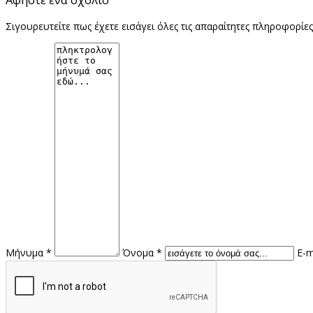
Αφήστε ένα σχόλιο
Σιγουρευτείτε πως έχετε εισάγει όλες τις απαραίτητες πληροφορίε
Μήνυμα *
Όνομα *
E-m