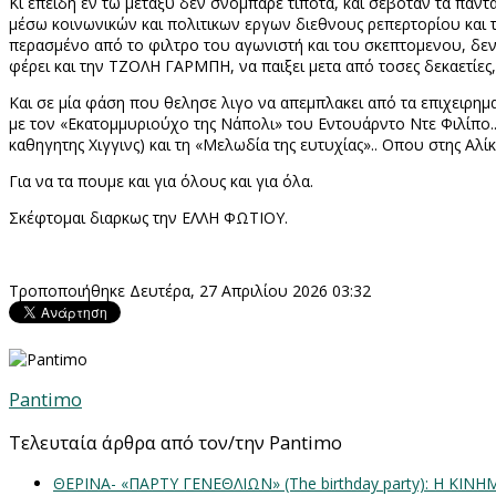
Κι επειδή εν τω μεταξύ δεν σνόμπαρε τίποτα, και σεβόταν τα πάντα
μέσω κοινωνικών και πολιτικων εργων διεθνους ρεπερτορίου κα
περασμένο από το φιλτρο του αγωνιστή και του σκεπτομενου, δεν τ
φέρει και την ΤΖΟΛΗ ΓΑΡΜΠΗ, να παιξει μετα από τοσες δεκαετίες,
Και σε μία φάση που θελησε λιγο να απεμπλακει από τα επιχειρηματ
με τον «Εκατομμυριούχο της Νάπολι» του Εντουάρντο Ντε Φιλίπο.
καθηγητης Χιγγινς) και τη «Μελωδία της ευτυχίας».. Οπου στης Αλί
Για να τα πουμε και για όλους και για όλα.
Σκέφτομαι διαρκως την ΕΛΛΗ ΦΩΤΙΟΥ.
Τροποποιήθηκε Δευτέρα, 27 Απριλίου 2026 03:32
Pantimo
Τελευταία άρθρα από τον/την Pantimo
ΘΕΡΙΝΑ- «ΠΑΡΤΥ ΓΕΝΕΘΛΙΩΝ» (The birthday party): H K