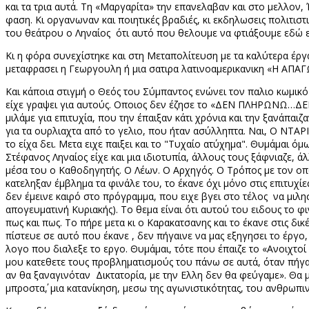
και τα τρια αυτά΄. Τη «Μαργαρίτα» την επανελαβαν και στο μελλο
φαση. Κι οργανωναν και ποιητικές βραδιές, κι εκδηλωσεις πολιτισ
του θεάτρου ο Ληναίος
ότι αυτό που θελουμε να φτιάξουμε εδώ ε
Κι η φόρα συνεχίστηκε και στη Μεταπολίτευση με τα καλύτερα έ
μεταφρασει η Γεωργουλη ή μια σατιρα λατινοαμερικανικη «Η ΑΠΑΓΩ
Και κάποια στιγμή ο Θεός του Σύμπαντος ενώνει τον παλιο κωμικό
είχε γραψει για αυτούς. Οποιος δεν έζησε το «ΔΕΝ ΠΛΗΡΩΝΩ…ΔΕ
μιλάμε για επιτυχία, που την έπαιξαν κάτι χρόνια και την ξανάπαιζ
για τα ουρλιαχτα από το γελιο, που ήταν ασύλληπτα. Ναι, Ο Ν
το είχα δει. Μετα ειχε παιξει και το "Τυχαίο ατύχημα". Θυμάμαι όμ
Στέφανος Ληναίος είχε και μια ιδιοτυπία, άλλους τους ξάφνιαζε, 
μέσα του ο Καθοδηγητής. Ο Λέων. Ο Αρχηγός. Ο Τρόπος με τον οπο
κατεληξαν έμβλημα τα φινάλε του, το έκανε όχι μόνο στις επιτυχί
δεν έμεινε καιρό στο πρόγραμμα, που ειχε βγει στο τέλος
να μιλη
απογευματινή Κυριακής). Το θεμα είναι ότι αυτού του ειδους το φ
πως και πως. Το πήρε μετα κι ο Καρακατσανης και το έκανε στις δ
πίστευε σε αυτό που έκανε , δεν πήγαινε να μας εξηγησει το έργο
λογο που διαλεξε το εργο. Θυμάμαι, τότε που έπαιζε το «Ανοιχτ
μου κατεθετε τους προβληματισμούς του πάνω σε αυτά, όταν πήγαιν
αν θα ξαναγινόταν Δικτατορία, με την Ελλη δεν θα φεύγαμε». Θα 
μπροστα΄, μια κατανίκηση, μεσω της αγωνιστικότητας, του ανθρωπ