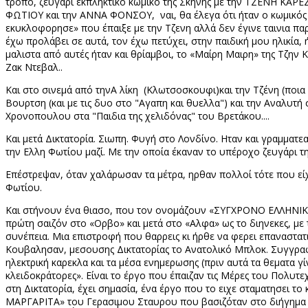
τρόπο, ζευγαρι εκπληκτικό κωμικό της Σκηνης με την ΤΖΕΝΗ ΚΑΡΕΖ
ΦΩΤΙΟΥ και την ΑΝΝΑ ΦΟΝΣΟΥ, ναι, θα έλεγα ότι ήταν ο κωμικός
εκυκλοφορησε» που έπαιξε με την Τζενη αλλά δεν έγινε ταινια πα
έχω προλάβει σε αυτά, τον έχω πετύχει, στην παιδική μου ηλικία, 
μαλιστα από αυτές ήταν και θρίαμβοι, το «Μαίρη Μαιρη» της Τζην
Ζακ Ντεβαλ..
Και στο σινεμά από τηνΑ λίκη (Κλωτσοσκουφι)και την Τζένη (ποια
Βουρτση (και με τις δυο στο "Αγαπη και θυελλα") και την Αναλυτ
Χρονοπουλου στα "Παιδια της χελιδόνας" του Βρετάκου....
Και μετά Δικτατορία. Σιωπη. Φυγή στο Λονδίνο. Ηταν και γραμματ
την Ελλη Φωτίου μαζί. Με την οποία έκαναν το υπέροχο ζευγάρι τη
Επέστρεψαν, όταν χαλάρωσαν τα μέτρα, ηρθαν πολλοί τότε που είχ
Φωτίου.
Και στήνουν ένα θιασο, που τον ονομάζουν «ΣΥΓΧΡΟΝΟ ΕΛΛΗΝΙΚΟ 
πρώτη σαιζόν στο «Ορβο» και μετά στο «Αλφα» ως το διηνεκες, με 
συνέπεια. Μια επιστροφή που θαρρεις κι ήρθε να φερει επαναστατ
Κουβαλησαν, μεσουσης Δικτατορίας το Ανατολικό Μπλοκ. Συγγραφεί
ηλεκτρική καρεκλα και τα μέσα ενημερωσης (πριν αυτά τα θεματα γί
κλειδοκράτορες». Είναι το έργο που έπαιζαν τις Μέρες του Πολυτε
στη Δικτατορία, έχει σημασία, ένα έργο που το ειχε σταματησει 
ΜΑΡΓΑΡΙΤΑ» του Γερασιμου Σταυρου που βασιζόταν στο διήγημα τ