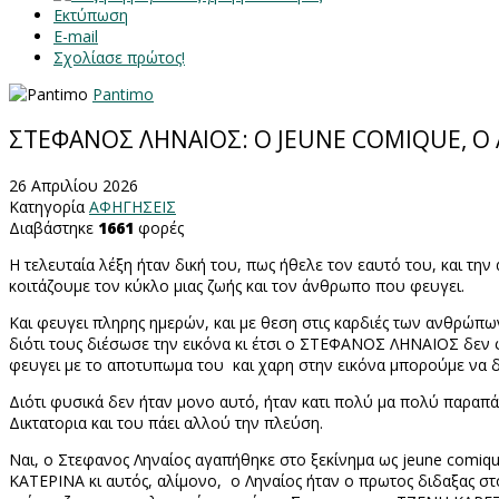
Εκτύπωση
E-mail
Σχολίασε πρώτος!
Pantimo
ΣΤΕΦΑΝΟΣ ΛΗΝΑΙΟΣ: Ο JEUNE COMIQUE, 
26 Απριλίου 2026
Κατηγορία
ΑΦΗΓΗΣΕΙΣ
Διαβάστηκε
1661
φορές
Η τελευταία λέξη ήταν δική του, πως ήθελε τον εαυτό του, και την
κοιτάζουμε τον κύκλο μιας ζωής και τον άνθρωπο που φευγει.
Και φευγει πληρης ημερών, και με θεση στις καρδιές των ανθρώπ
διότι τους διέσωσε την εικόνα κι έτσι ο ΣΤΕΦΑΝΟΣ ΛΗΝΑΙΟΣ δεν φ
φευγει με το αποτυπωμα του
και χαρη στην εικόνα μπορούμε να 
Διότι φυσικά δεν ήταν μονο αυτό, ήταν κατι πολύ μα πολύ παραπά
Δικτατορια και του πάει αλλού την πλεύση.
Ναι, ο Στεφανος Ληναίος αγαπήθηκε στο ξεκίνημα ως
jeune comiq
ΚΑΤΕΡΙΝΑ κι αυτός, αλίμονο,
ο Ληναίος ήταν ο πρωτος διδαξας σ