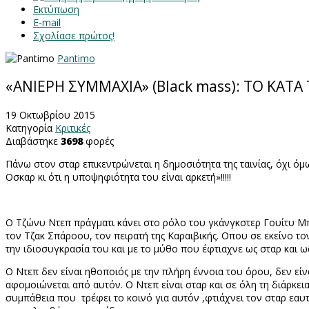
Εκτύπωση
E-mail
Σχολίασε πρώτος!
Pantimo
«ΑΝΙΕΡΗ ΣΥΜΜΑΧΙΑ» (Black mass): ΤΟ ΚΑ
19 Οκτωβρίου 2015
Κατηγορία
Κριτικές
Διαβάστηκε
3698
φορές
Πάνω στον σταρ επικεντρώνεται η δημοσιότητα της ταινίας, όχι όμω
Οσκαρ κι ότι η υποψηφιότητα του είναι αρκετή»!!!!!
Ο Τζώνυ Ντεπ πράγματι κάνει στο ρόλο του γκάνγκστερ Γουίτυ Μπ
τον Τζακ Σπάροου, τον πειρατή της Καραιβικής. Οπου σε εκείνο τον 
την ιδιοσυγκρασία του και με το μύθο που έφτιαχνε ως σταρ και ω
Ο Ντεπ δεν είναι ηθοποιός με την πλήρη έννοια του όρου, δεν εί
αφομοιώνεται από αυτόν. Ο Ντεπ είναι σταρ και σε όλη τη διάρκεια
συμπάθεια που τρέφει το κοινό για αυτόν ,φτιάχνει τον σταρ εαυτ