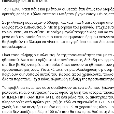
επαναλαμβάνεται κι ο ίδιος.
Τον Τζώνυ Ντεπ πάνε και βλέπουν οι θεατές έτσι όπως τον διαμό
αρκετές φορές ο Τζώνυ Ντεπ του Μπάρτον βγήκε ενισχυμένος από 
Στην «Ανίερη συμμαχία» ο 50άρης- και κάτι- πιά Ντεπ , ύστερα απ
διαφορετικό εμπλουτισμό: Με τη βοήθεια του μακιγιάζ επιχειρεί τ
το ωριμάσει, να το ντύσει με ρούχα μεγαλύτερης ηλικίας. Και να 
μέσα από την οποία θα είναι ο Ντεπ σε εμφάνιση ήρεμου γκάνγκσ
θα βοηθούν το βλέμμα να γίνεται πιο παγερό άρα και πιο διαπερα
αποτελέσματα.
Είναι τόσο πλήρης ο εμπλουτισμός της προσωπικότητας του με τα 
ηθοποιού. Αυτό που ορίζει το
star
performance
, δηλαδή την ερμη
ότι δεν βυθίζονται μέσα στο ρόλο όπως κάνουν οι ηθοποιοί των 
προσωπικότητες τους. Ωστε κάποτε, σε μια ολοκλήρωση της σταρ
παίρνουν οι ηθοποιοί αυτού του είδους, αφού χρειάζονται πολλ
όλα τα παραπάνω, έχει κάνει αλματώδη εξέλιξη της προσωπικότητας 
Το πρόβλημα είναι πως αυτά συμβαίνουν σε ένα φιλμ που ξεκίναγε
μολονότι είναι ο κεντρικός ήρωας αφού τη δική του ιστορία παρ
ΜΠΕΝΕΝΤΙΚΤ ΚΑΜΠΕΡΜΠΑΤΣ σε ένα ρόλο που οι απαιτήσεις του ε
πληροφορίες από πρώτο χέρι (αξίζει εδώ να σημειωθεί ο ΤΖΟΕΛ Ε
χωρίς όμως να κεντράρει σε ένα σημείο. Κι οι χαρακτήρες πλην π
ταινία δεν μοιάζει με δώρο 100 ο/ο που θα του προωθούσε τη δου