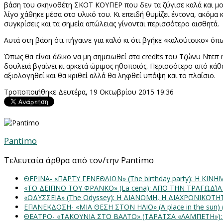
βάση του σκηνοθέτη ΣΚΟΤ ΚΟΥΠΕΡ που δεν τα ζύγισε καλά και μολ
λίγο χάθηκε μέσα στο υλικό του. Κι επειδή θυμίζει έντονα, ακό
συγκρίσεις και τα σημεία απώλειας γίνονται περισσότερο αισθητά.
Αυτά στη βάση ότι πήγαινε για καλό κι ότι βγήκε «καλούτσικο» όπω
Όπως θα είναι άδικο να μη σημειωθεί στα
credits
του Τζώνυ Ντεπ η
δουλειά βγαίνει κι αρκετά ώριμος ηθοποιός. Περισσότερο από κάθε
αξιολογηθεί και θα κριθεί αλλά θα ληφθεί υπόψη και το πλαίσιο.
Τροποποιήθηκε Δευτέρα, 19 Οκτωβρίου 2015 19:36
Pantimo
Τελευταία άρθρα από τον/την Pantimo
ΘΕΡΙΝΑ- «ΠΑΡΤΥ ΓΕΝΕΘΛΙΩΝ» (The birthday party): H K
«ΤΟ ΔΕΙΠΝΟ ΤΟΥ ΦΡΑΝΚΟ» (La cena): ΑΠΟ ΤΗΝ ΤΡΑΓΩΔΊ
«ΟΔΥΣΣΕΙΑ» (The Odyssey): Η ΔΙΑΝΟΜΗ, Η ΔΙΑΧΡΟΝΙΚΟΤ
ΕΠΑΝΕΚΔΟΣΗ- «ΜΙΑ ΘΕΣΗ ΣΤΟΝ ΗΛΙΟ» (Α place in the sun
ΘΕΑΤΡΟ- «ΤΑΚΟΥΝΙΑ ΣΤΟ ΒΑΛΤΟ» (ΤΑΡΑΤΣΑ «ΛΑΜΠΕΤΗ»)