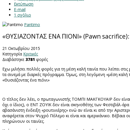
Εκτύπωση
E-mail
1
σχόλιο
Pantimo
«ΘΥΣΙΑΖΟΝΤΑΣ ΕΝΑ ΠΙΟΝΙ» (Pawn sacrifice
21 Οκτωβρίου 2015
Κατηγορία
Κριτικές
Διαβάστηκε
3781
φορές
Εχω μιλήσει πολλές φορές για τη μέση καλή ταινία που λείπει στι
τα σινεμά με διαρκές πρόγραμμα. Όμως, στη λεγόμενη «μέση καλή τα
«Θυσιάζοντας ένα πιόνι»
Ο τίτλος δεν λέει, ο πρωταγωνιστής ΤΟΜΠΙ ΜΑΚΓΚΟΥΑΙΡ δεν είναι 
όχι ο ίδιος), ο ΕΝΤ ΖΟΥΙΚ δεν είναι σκηνοθέτης των Φεστιβάλ-άρ
αβασάνιστη ένδειξη «ρουτινιέρης» ενώ αν είναι κι από την Αρισ
αναφέρεται στον Ψυχρό Πόλεμο κι είναι και αμερικάνικο. Βέβαια οι
πληρώνουν οι ταινίες.