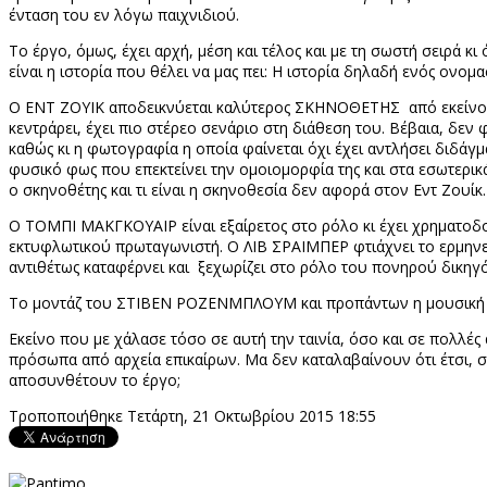
ένταση του εν λόγω παιχνιδιού.
Το έργο, όμως, έχει αρχή, μέση και τέλος και με τη σωστή σειρά κ
είναι η ιστορία που θέλει να μας πει: Η ιστορία δηλαδή ενός ονομ
Ο ΕΝΤ ΖΟΥΙΚ αποδεικνύεται καλύτερος ΣΚΗΝΟΘΕΤΗΣ από εκείνον πο
κεντράρει, έχει πιο στέρεο σενάριο στη διάθεση του. Βέβαια, δεν φ
καθώς κι η φωτογραφία η οποία φαίνεται όχι έχει αντλήσει διδάγμ
φυσικό φως που επεκτείνει την ομοιομορφία της και στα εσωτερικ
ο σκηνοθέτης και τι είναι η σκηνοθεσία δεν αφορά στον Εντ Ζουίκ.
Ο ΤΟΜΠΙ ΜΑΚΓΚΟΥΑΙΡ είναι εξαίρετος στο ρόλο κι έχει χρηματοδοτή
εκτυφλωτικού πρωταγωνιστή. Ο ΛΙΒ ΣΡΑΙΜΠΕΡ φτιάχνει το ερμην
αντιθέτως καταφέρνει και ξεχωρίζει στο ρόλο του πονηρού δικηγό
Το μοντάζ του ΣΤΙΒΕΝ ΡΟΖΕΝΜΠΛΟΥΜ και προπάντων η μουσική 
Εκείνο που με χάλασε τόσο σε αυτή την ταινία, όσο και σε πολλές 
πρόσωπα από αρχεία επικαίρων. Μα δεν καταλαβαίνουν ότι έτσι,
αποσυνθέτουν το έργο;
Τροποποιήθηκε Τετάρτη, 21 Οκτωβρίου 2015 18:55