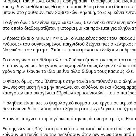
Κι όμως η ταινία είναι στρωτή, αφηγηματική, ενδιαφέρουσα έως κ
και σχεδόν καθόλου ως θέση κι η όποια θέση είναι του ίδιου του 
μπουν στο ρουθούνι των Σοβιετικών. Δηλαδή, το φιλμ κάνει εντον
Το έργο όμως δεν είναι έργο «θέσεων», δεν ανήκει στον κινηματογ
στο οποίο διαδραματίζεται η ιστορία μια και πρόκειται για αληθιν
Ο ήρωας είναι ο ΜΠΟΜΠΥ ΦΙΣΕΡ, ο Αμερικάνος άσος του σκακιού,
«νόμους» του συγκεκριμένου παιχνιδιού δείχνει πως ο κεντρικός 
Να νικήσει τον αήττητο Σπάσκυ προκειμένου να δείξουν οι Αμερικ
Το ανταγωνιστικό δίδυμο Φίσερ-Σπάσκυ ήταν στον καιρό του υπερ-
κι η ταινία, να μας δείχνουν σε «ζουρνάλ» όπως έλεγαν ακόμα τα 
χρόνο πριν έκαναν το ίδιο με ένα άλλο δίδυμο τους Κάσιους Κλέι-
Ο Φίσερ, όμως , που βλέπουμε στην ταινία και πιθανόν κι ο αληθι
αγώνες στη μέση ή να μην πηγαίνει και καθόλου ένεκα «βαρεμάρας»
καταγόταν από οικογένεια Εβραίων κομμουνιστών , που ο πατέρας 
Η αλήθεια είναι πως το ψυχολογικό κομμάτι του έργου σε μερικά σ
δεν είναι να δώσει λύση ούτε εξήγηση στο ψυχολογικό του ζήτημα
Η ταινία φτιάχνει ιστορία γύρω από την περίπτωση κι εμείς οι θεα
Επίσης, δεν μας βάζει στα μυστικά του σκακιού, κάτι που ίσως να 
κρίνουν μια ταινία ή να την αναλύσουν όταν δεν γνωρίζουν από τι 