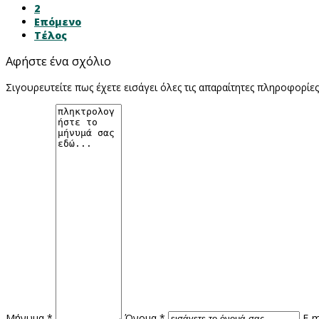
2
Επόμενο
Τέλος
Αφήστε ένα σχόλιο
Σιγουρευτείτε πως έχετε εισάγει όλες τις απαραίτητες πληροφορίε
Μήνυμα *
Όνομα *
E-m