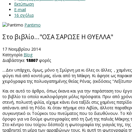
Εκτύπωση
E-mail
16
σχόλια
Pantimo
Στο βιβλίο..."ΟΣΑ ΣΑΡΩΣΕ Η ΘΥΕΛΛΑ"
17 Νοεμβρίου 2014
Κατηγορία
Blog
Διαβάστηκε
18807
φορές
....Δεν υπάρχει, όμως, μόνο η Σμύρνη μα κι όλες οι άλλες , χαμένε
φύγει πιά από κοντά μας, είναι από τη Μάκρη. Κι άφησε ως παρακ
χειρόγραφα της πολυαγαπημένης θείας Ρένας. (εκδόσεις "Λεξίτυπο
Και σε αυτό το άρθρο, όπως έκανα και για την παράσταση του έργ
το βιβλίο το οποίο κυκλοφόρησε μόλις πρόσφατα. Πριν από χρόνι
στενή, πολυετή φιλία, είχαμε κάνει ένα ταξίδι στις χαμένες πατρίδ
απέναντι από τη Ρόδο. Κι όταν πήγαμε στο Λιβίσι, άλλοτε παραθε
συγκινητικό οι Τούρκοι του πνεύματος που το διευθύνουν. Το Κέ
όροφο για να δούμε φωτογραφίες από τη ζωή της παλιάς Μάκρης τ
Στο κέντρο του τοίχου δέσποζε η φωτογραφία της γιαγιάς της, της
τραβηχτεί τη μέρα των αρραβώνων τους. Κι αυτή τη φωτογραφία την