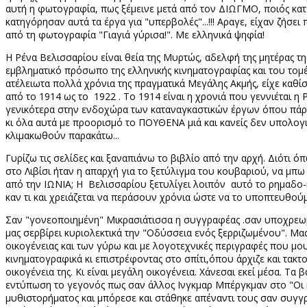
αυτή η φωτογραφία, πως ξέμεινε μετά από τον ΔΙΩΓΜΟ, ποιός κατε
κατηγόρησαν αυτά τα έργα για "υπερβολές"...!!! Αραγε, είχαν ζήσ
από τη φωτογραφία "Γιαγιά γύρισα!". Με ελληνικά ψηφία!
Η Ρένα Βελισσαρίου είναι θεία της Μυρτώς, αδελφή της μητέρας τη
εμβληματικό πρόσωπο της ελληνικής κινηματογραφίας και του τομέ
ατέλειωτα πολλά χρόνια της πραγματικά Μεγάλης Ακμής, είχε καθίσει
από το 1914 ως το 1922 . Το 1914 είναι η χρονιά που γεννιέται 
γενικότερα στην ενδοχώρα των καταναγκαστικών έργων όπου πάρα π
κι όλα αυτά με προορισμό το ΠΟΥΘΕΝΑ μιά και κανείς δεν υπολογιζ
κλιμακωθούν παρακάτω...
Γυρίζω τις σελίδες και ξαναπιάνω το βιβλίο από την αρχή. Διότι 
στο Λιβίσι ήταν η απαρχή για το ξετύλιγμα του κουβαριού, να μπω
από την ΙΩΝΙΑ; Η Βελισσαρίου ξετυλίγει λοιπόν αυτό το ρημαδο-κο
καν τι και χρειάζεται να περάσουν χρόνια ώστε να το υποπτευθούμ
Σαν "γονεοποιημένη" Μικρασιάτισσα η συγγραφέας .σαν υποχρεωμέν
μας σερβίρει κυριολεκτικά την "Οδύσσεια ενός ξερριζωμένου". Μας
οικογένειας και των γύρω και με λογοτεχνικές περιγραφές που μο
κινηματογραφικά κι επιστρέφοντας στο σπίτι,όπου άρχιζε και τακτοπ
οικογένεια της. Κι είναι μεγάλη οικογένεια. Χάνεσαι εκεί μέσα. Τα
εντύπωση το γεγονός πως σαν άλλος Ινγκμαρ Μπέργκμαν στο "Οι κ
μυθιστορήματος και μπόρεσε και στάθηκε απέναντι τους σαν συγγραφ