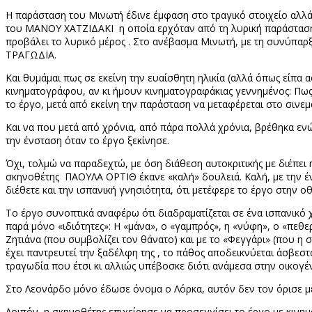
Η παράσταση του Μινωτή έδινε έμφαση στο τραγικό στοιχείο αλλά 
του ΜΑΝΟΥ ΧΑΤΖΙΔΑΚΙ η οποία ερχόταν από τη λυρική παράσταση τ
προβάλει το λυρικό μέρος . Στο ανέβασμα Μινωτή, με τη συνύπαρ
ΤΡΑΓΩΔΙΑ.
Και θυμάμαι πως σε εκείνη την ευαίσθητη ηλικία (αλλά όπως είπα 
κινηματογράφου, αν κι ήμουν κινηματογραφάκιας γεννημένος: Π
το έργο, μετά από εκείνη την παράσταση να μεταφέρεται στο σινεμ
Και να που μετά από χρόνια, από πάρα πολλά χρόνια, βρέθηκα ε
την ένσταση όταν το έργο ξεκίνησε.
Όχι, τολμώ να παραδεχτώ, με όση διάθεση αυτοκριτικής με διέπει 
σκηνοθέτης ΠΑΟΥΛΑ ΟΡΤΙΘ έκανε «καλή» δουλειά. Καλή, με την έν
διέθετε και την ισπανική γνησιότητα, ότι μετέφερε το έργο στην οθό
Το έργο συνοπτικά αναφέρω ότι διαδραματίζεται σε ένα ισπανικό 
παρά μόνο «ιδιότητες»: Η «μάνα», ο «γαμπρός», η «νύφη», ο «πεθε
Ζητιάνα (που συμβολίζει τον θάνατο) και με το «Φεγγάρι» (που η 
έχει παντρευτεί την ξαδέλφη της , το πάθος αποδεικνύεται άσβεστο
τραγωδία που έτσι κι αλλιώς υπέβοσκε διότι ανάμεσα στην οικογέ
Στο Λεονάρδο μόνο έδωσε όνομα ο Λόρκα, αυτόν δεν τον όρισε με 
Λοιπόν, η σκηνοθέτης επιχείρησε να προσεγγίσει το έργο με κινη