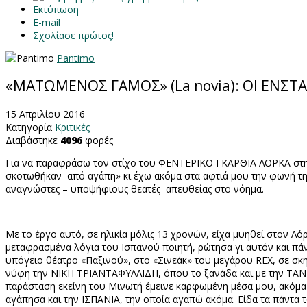
Εκτύπωση
E-mail
Σχολίασε πρώτος!
Pantimo
«ΜΑΤΩΜΕΝΟΣ ΓΑΜΟΣ» (La novia): ΟΙ ΕΝΣΤ
15 Απριλίου 2016
Κατηγορία
Κριτικές
Διαβάστηκε
4096
φορές
Για να παραφράσω τον στίχο του ΦΕΝΤΕΡΙΚΟ ΓΚΑΡΘΙΑ ΛΟΡΚΑ στην
σκοτωθήκαν από αγάπη» κι έχω ακόμα στα αφτιά μου την φωνή της
αναγνώστες – υποψήφιους θεατές απευθείας στο νόημα.
Με το έργο αυτό, σε ηλικία μόλις 13 χρονών, είχα μυηθεί στον Λό
μεταφρασμένα λόγια του Ισπανού ποιητή, ρώτησα γι αυτόν και 
υπόγειο θέατρο «Παξινού», στο «Σινεάκ» του μεγάρου
REX
, σε σ
νύφη την ΝΙΚΗ ΤΡΙΑΝΤΑΦΥΛΛΙΔΗ, όπου το ξανάδα και με την ΤΑΝΙ
παράσταση εκείνη του Μινωτή έμεινε καρφωμένη μέσα μου, ακόμα 
αγάπησα και την ΙΣΠΑΝΙΑ, την οποία αγαπώ ακόμα. Είδα τα πάντα 