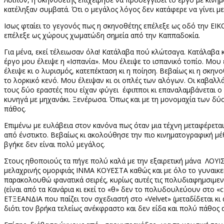
κατέληξαν συμβατά. Ότι ο μεγάλος λόγος δεν κατάφερε να γίνει με
Ισως φταίει το γεγονός πως η σκηνοθέτης επέλεξε ως οδό την ΕΙΚΟ
επέλεξε ως χώρους χωματώδη σημεία από την Καππαδοκία.
Για μένα, εκεί τέλειωσαν όλα! Κατάλαβα πού κλώτσαγα. Κατάλαβα κ
έργο μου έλειψε η «Ισπανία». Μου έλειψε το ισπανικό τοπίο. Μου 
έλειψε κι ο λυρισμός, κατεπέκταση κι η ποίηση. Βεβαίως κι η σκ
το λορκικό κενό. Μου έλειψαν κι οι οπλές των αλόγων. Οι καβαλλ
τους δύο εραστές που είχαν φύγει έφιπποι κι επαναλαμβάνεται ο 
κυνηγά με μηχανάκι. Ξενέρωσα. Όπως και με τη μονομαχία των δύο
πάθος.
Επιμένω με ευλάβεια στον κανόνα πως όταν μια τέχνη μεταφέρεται 
από ένστικτο. Βεβαίως κι ακολούθησε την πιο κινηματογραφική 
βγήκε δεν είναι πολύ μεγάλος.
Στους ηθοποιούς τα πήγε πολύ καλά με την εξαιρετική μάνα ΛΟΥΙΣ
μελαχρινής ομορφιάς ΙΝΜΑ ΚΟΥΕΣΤΑ καθώς και με όλο το γυναικ
παρακολουθώ φανατικά σειρές, κυρίως αυτές τις πολυδιαφημσιμενες
(είναι από τα Κανάρια κι εκεί το «θ» δεν το πολυδουλεύουν στο «
c
ΕΤΞΕΑΝΔΙΑ που παίζει τον σχεδιαστή στο «
Velvet
» (μεταδίδεται κι
διότι τον βρήκα τελείως ανέκφραστο και δεν είδα και πολύ πάθος