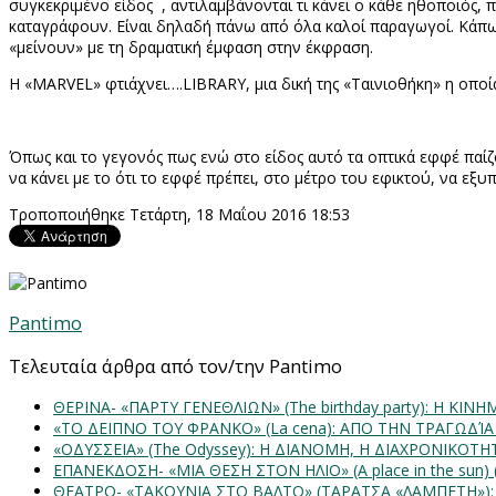
συγκεκριμένο είδος , αντιλαμβάνονται τι κάνει ο κάθε ηθοποιός, 
καταγράφουν. Είναι δηλαδή πάνω από όλα καλοί παραγωγοί. Κάπως
«μείνουν» με τη δραματική έμφαση στην έκφραση.
Η «
MARVEL
» φτιάχνει….
LIBRARY
, μια δική της «Ταινιοθήκη» η οπο
Όπως και το γεγονός πως ενώ στο είδος αυτό τα οπτικά εφφέ παί
να κάνει με το ότι το εφφέ πρέπει, στο μέτρο του εφικτού, να εξυπ
Τροποποιήθηκε Τετάρτη, 18 Μαΐου 2016 18:53
Pantimo
Τελευταία άρθρα από τον/την Pantimo
ΘΕΡΙΝΑ- «ΠΑΡΤΥ ΓΕΝΕΘΛΙΩΝ» (The birthday party): H K
«ΤΟ ΔΕΙΠΝΟ ΤΟΥ ΦΡΑΝΚΟ» (La cena): ΑΠΟ ΤΗΝ ΤΡΑΓΩΔΊ
«ΟΔΥΣΣΕΙΑ» (The Odyssey): Η ΔΙΑΝΟΜΗ, Η ΔΙΑΧΡΟΝΙΚΟΤ
ΕΠΑΝΕΚΔΟΣΗ- «ΜΙΑ ΘΕΣΗ ΣΤΟΝ ΗΛΙΟ» (Α place in the sun
ΘΕΑΤΡΟ- «ΤΑΚΟΥΝΙΑ ΣΤΟ ΒΑΛΤΟ» (ΤΑΡΑΤΣΑ «ΛΑΜΠΕΤΗ»)