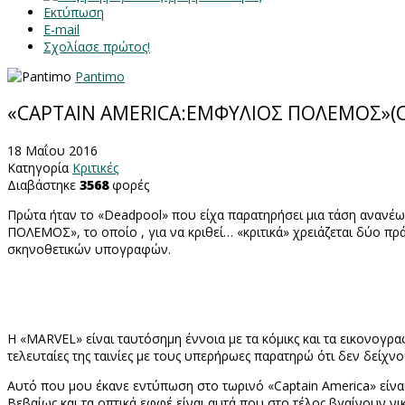
Εκτύπωση
E-mail
Σχολίασε πρώτος!
Pantimo
«CAPTAIN AMERICA:ΕΜΦΥΛΙΟΣ ΠΟΛΕΜΟΣ»(Capt
18 Μαΐου 2016
Κατηγορία
Κριτικές
Διαβάστηκε
3568
φορές
Πρώτα ήταν το «
Deadpool
» που είχα παρατηρήσει μια τάση ανανέ
ΠΟΛΕΜΟΣ», το οποίο , για να κριθεί… «κριτικά» χρειάζεται δύο π
σκηνοθετικών υπογραφών.
Η «Μ
ARVEL
» είναι ταυτόσημη έννοια με τα κόμικς και τα εικονογ
τελευταίες της ταινίες με τους υπερήρωες παρατηρώ ότι δεν δείχ
Αυτό που μου έκανε εντύπωση στο τωρινό «
Captain
America
» είν
Βεβαίως και τα οπτικά εφφέ είναι αυτά που στο τέλος βγαίνουν ν