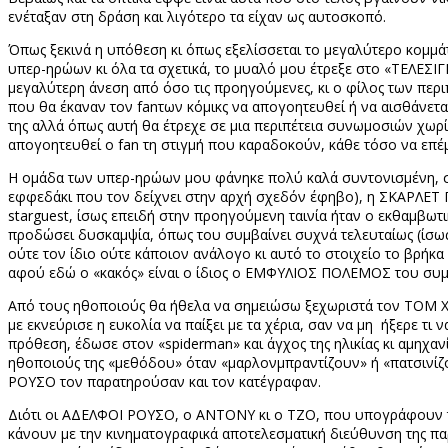
ενέταξαν στη δράση και λιγότερο τα είχαν ως αυτοσκοπό.
Όπως ξεκινά η υπόθεση κι όπως εξελίσσεται το μεγαλύτερο κομμάτ
υπερ-ηρώων κι όλα τα σχετικά, το μυαλό μου έτρεξε στο «ΤΕΛΕΣΙ
μεγαλύτερη άνεση από όσο τις προηγούμενες, κι ο φίλος των περι
που θα έκαναν τον
fan
των κόμικς να απογοητευθεί ή να αισθάνετα
της αλλά όπως αυτή θα έτρεχε σε μια περιπέτεια συνωμοσιών χωρί
απογοητευθεί ο
fan
τη στιγμή που καραδοκούν, κάθε τόσο να επέμ
Η ομάδα των υπερ-ηρώων μου φάνηκε πολύ καλά συντονισμένη, σα
εφφεδάκι που τον δείχνει στην αρχή σχεδόν έφηβο), η ΣΚΑΡΛΕΤ
star
guest
, ίσως επειδή στην προηγούμενη ταινία ήταν ο εκθαμβωτ
προδώσει δυσκαμψία, όπως του συμβαίνει συχνά τελευταίως (ίσως
ούτε τον ίδιο ούτε κάποιον ανάλογο κι αυτό το στοιχείο το βρήκα
αφού εδώ ο «κακός» είναι ο ίδιος ο ΕΜΦΥΛΙΟΣ ΠΟΛΕΜΟΣ του συμ
Από τους ηθοποιούς θα ήθελα να σημειώσω ξεχωριστά τον ΤΟΜ 
με εκνεύρισε η ευκολία να παίξει με τα χέρια, σαν να μη ήξερε τι ν
πρόθεση, έδωσε στον «
spiderman
» και άγχος της ηλικίας κι αμηχ
ηθοποιούς της «μεθόδου» όταν «μαρλονμπραντίζουν» ή «πατσινίζο
ΡΟΥΣΟ τον παρατηρούσαν και τον κατέγραφαν.
Διότι οι ΑΔΕΛΦΟΙ ΡΟΥΣΟ, ο ΑΝΤΟΝΥ κι ο ΤΖΟ, που υπογράφουν τη
κάνουν με την κινηματογραφικά αποτελεσματική διεύθυνση της π